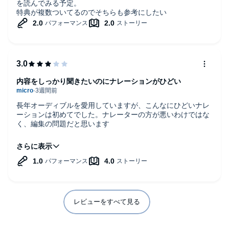
を読んでみる予定。
特典が複数ついてるのでそちらも参考にしたい
内容をしっかり聞きたいのにナレーションがひどい
長年オーディブルを愛用していますが、こんなにひどいナレ
ーションは初めてでした。ナレーターの方が悪いわけではな
く、編集の問題だと思います
後半のチャプター5くらい？から変な編集が減り聞きやすく
なりましたが、前半はナレーションをつぎはぎでくっつけて
いて音量もまちまち、全く集中できず内容が入ってきません
でした。これは筆者の方にも大変失礼なのでは…と余計な心
配がよぎります
ぜひ収録し直していただきたいです
レビューをすべて見る
習慣化についての内容は興味深いものでした。ナレーション
再収録されたら集中して聞き直したいです