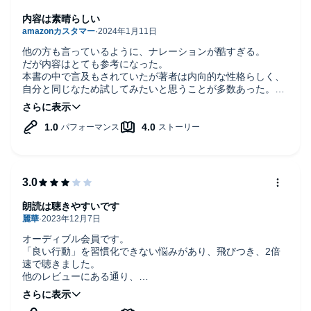
内容は素晴らしい
他の方も言っているように、ナレーションが酷すぎる。
だが内容はとても参考になった。
本書の中で言及もされていたが著者は内向的な性格らしく、
自分と同じなため試してみたいと思うことが多数あった。
最大の難関はナレーションに耐えられるかどうかです。
少し聞いてやめたくなったら2時間くらい飛ばすことをお勧
めします。だいぶましになります。
朗読は聴きやすいです
オーディブル会員です。
「良い行動」を習慣化できない悩みがあり、飛びつき、2倍
速で聴きました。
他のレビューにある通り、
修正箇所の「録音レベル（環境とか音質？）」の違いが露骨
で驚きました。