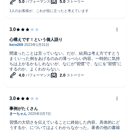
しかし、2時間分すぎたあたりから
家事をしながらですが、内容に引き込まれてあまり気になら
なくなりました。文芸作品ではないし、
会員ゼロ円だから、仕方ないのかなと割り切って聞くなら、
良いと感じました。読み方に癖がなく、内容わかり易くて助
かりました。
製作サイドのスタッフさん、
編集頑張って下さいまし。
心構えです！という個人語り
Kindleで読むより、わたしにとっては良かったです。
ありがとうございました。
間違ったことは言っていない。だが、結局は考え方ですとう
まくいった例をあげるのみの薄っぺらい内容。一時的に気持
ちは上がるかもしれないが、なにが"習慣"で、なにを"習慣"に
するのか、よくわからない。
事例がたくさん
習慣の大切さを伝えていることに終始した内容。具体的にど
うするか、についてはよくわからなかった。著者の他の書籍