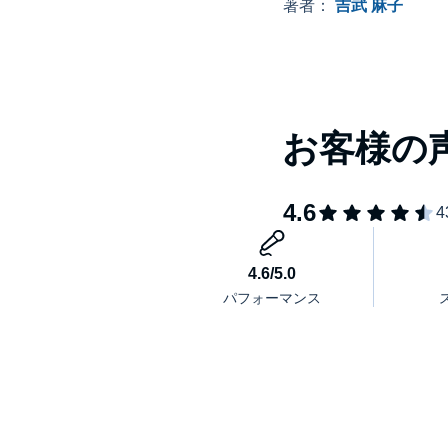
間・1日の時間術
著者：
吉武 麻子
Chapter０ 続けることで「夢中になれること」
わたしが続けているもの
「続ける」ことの何が楽しいのか？
Chapter１ 続けることへの「苦手」をなくす
「正しい努力」より「正しい継続」
最初から効率を求めない
自分から「やります宣言」する
何でもいいからはじめてみる