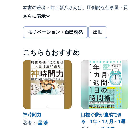
本書の著者・井上新八さんは、圧倒的な仕事量・質
ー。
そんな著者の仕事力の支えとなっている「習慣化」
モチベーション・自己啓発
出世
20年以上習慣と向き合った説得力と、オリジナリ
こちらもおすすめ
「習慣の本」なのに、なぜかクスッと笑えて泣ける
その読書体験をぜひお楽しみください！
＜目次＞
プロローグ
神時間力
目標や夢が達成でき
る 1年・1カ月・1週
著者：
星 渉
はじめに