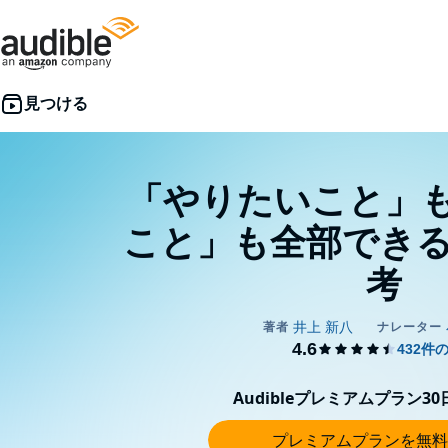
「やりたいこと」
こと」も全部できる
考
Audibleプレミアムプラン3
プレミアムプランを無料