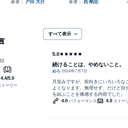
わかった 継続する技術
著者：
戸田 大介
著者：
西 剛志
を見つける「継続、趣味。」この言葉が降ってきた
すべて表示
続けることは、やめないこと。
月並みですが、前向きにいろいろな
よくなります。無理せず、だけど自
を結ぶことを痛感する内容でした。