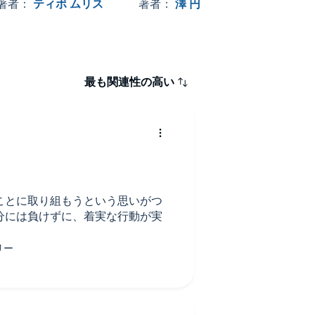
ける
著者：
ティボ ムリス
著者：
澤 円
著者
最も関連性の高い
ことに取り組もうという思いがつ
分には負けずに、着実な行動が実