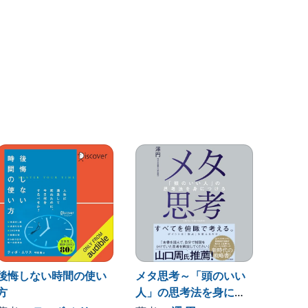
後悔しない時間の使い
メタ思考～「頭のいい
一流脳
方
人」の思考法を身につ
時間術