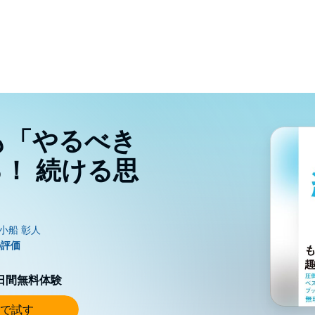
も「やるべき
！ 続ける思
0日間無料体験
で試す