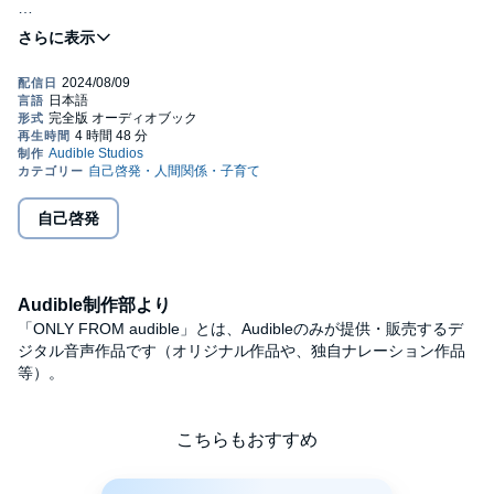
【こんな人におすすめです】
©2024 Thibant Meurisse (P)2024 Audible, Inc.
・未処理のタスクが溜まっている
・動画やSNSを見てダラダラ過ごしてしまう
・ついつい「先延ばし」にしてしまう
・集中力が続かない
・本当は叶えたい夢や目標がある
・もっと自分らしい仕事をしたい
・時間の使い方が上手くなりたい
【「はじめに」より一部抜粋】
自己啓発
ふだんの生活について考えてみよう。私たちはともすれば家族や
友人との関係をおろそかにしがちである。
「一緒に過ごすのは、あとでいい。感謝を伝えるのも、あとでい
い。久しぶりに会うのも、あとでいい」と思っているからだ。
Audible制作部より
心当たりはないだろうか？
だが、時間は無慈悲である。
「ONLY FROM audible」とは、Audibleのみが提供・販売するデ
すべての瞬間はたった一回きりだからだ。無意味な活動に費やし
ジタル音声作品です（オリジナル作品や、独自ナレーション作品
た膨大な時間は、もう取り戻すことはできない。
等）。
しかも、あとどれくらいの時間が自分に残されているかは、誰に
もわからない。
だが、時間は恵み深いものでもある。
こちらもおすすめ
時間は１秒ずつ確実に贈られてくるからだ。しかも、それを有効
に使う機会は常にある。
自分の価値観や向上心を反映するような方法で時間を上手に使う