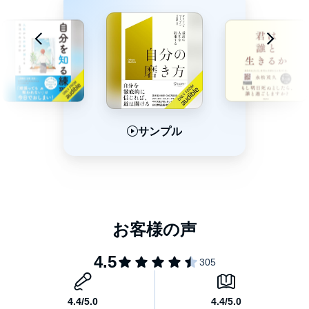
ことは、誰にとっても可能なのだ。
では、ここで重要な質問をしよう。
できるかぎり有意義な時間を過ごし、なるべく後悔せずに充実し
た人生を送るにはどうすればいいだろうか？
まさにこれこそが本書のメインテーマである。
【目次】
はじめに
序章 あなたは本当に時間を大切にしているか？
より有意義な人生は誰もが設計できる
サンプル
サンプル
サンプル
お金と時間のどちらをより多く持ちたいか？
貴重な時間を有効活用して、より大きな充実感を得る
PART1 生産性の本質を理解する
PART2 時間に対する認識を改める
PART3 有意義な時間を過ごす
PART4 時間を有効に使う
PART5 驚異的な集中力を養う
おわりに
本タイトルには付属資料・PDFが用意されています。ご購入後、
PCサイトのライブラリー、またはアプリ上の「目次」からご確認
ください。