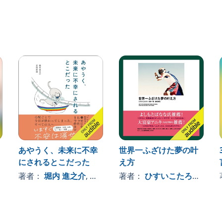
いな人がいる、やる気が起きない……、
。
うか？
にもなりません。
でも変化します。
あなたの時間、人生を、素晴らしいものに変えられるの
どこにフォーカスすると人生がもっと面白くなるか、
に、自由な視点から、
う。
あやうく、未来に不幸
世界一ふざけた夢の叶
にされるとこだった
え方
ルしつもん」
読
う
著者：
堀内 進之介
, 、その他
著者：
ひすいこたろう
, 、
ウトして手帳に入れたりと、お守りのようにお使いくだ