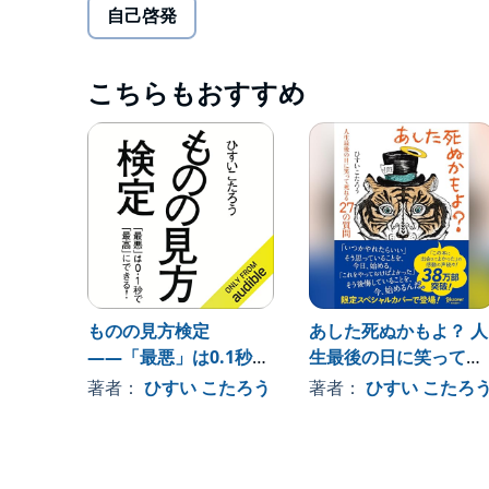
自己啓発
誕生日なのに誰からも誘われない、職場や学校に嫌
人生には、面白くないことが、たくさん起こります
でも、それって本当にどうにもならないことでしょ
こちらもおすすめ
たしかに、起きてしまった「できごと」はもうどう
けれども、それをどう解釈するかで、感情はいくら
そう、解釈ひとつで、今いる世界を、そこから続く
です。
この本は、日常によくあるシーンに落とし込んで、
その視点の持ち方を70個ご用意しています。
読み終わるころには、あなたは大空を舞う鳥のよう
俯瞰して自分の人生を眺められるようになるでしょ
ものの見方検定
あした死ぬかもよ？ 人
――「最悪」は0.1秒で
生最後の日に笑って死
DL特典「あなたの世界をガラリと変えるスペシャ
ネガティブな状況に陥ったときに思い出してほしい
「最高」にできる!
ねる27の質問(本人朗
著者：
ひすい こたろう
著者：
ひすい こたろ
スペシャルな「しつもん」をご用意しました。
版)
スマートフォンに保存して見返したり、プリントア
さい。