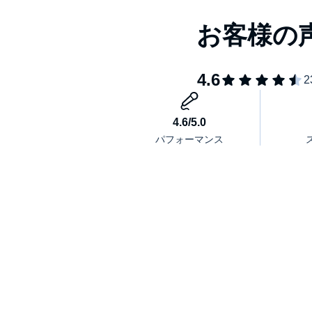
※本書は『あなたの人生がつまらないと思うんなら
この世界が変わる70の答え』を再編集した改訂版
本タイトルには付属資料・PDFが用意されていま
の「目次」からご確認ください。