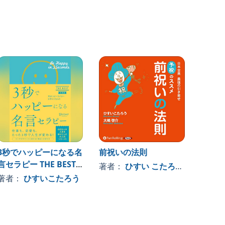
3秒でハッピーになる名
前祝いの法則
実践!
言セラピー THE BEST
の叶え
著者：
ひすい こたろう
, 、その他
【新装版】 (3秒でハッ
その他
著者：
ひすいこたろう
著者
ピーになる名言セラピ
ーシリーズ)