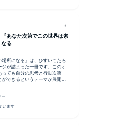
！『あなた次第でこの世界は素
くなる
い場所になる』は、ひすいこたろ
ージが詰まった一冊です。このオ
あっても自分の思考と行動次第
とができるというテーマが展開さ
間で、心の奥深くに響くアドバイス
でありながら深い洞察を含んでい
困難な状況に直面しても、自分の
未来がどうにでも変えられるとい
ます。心の持ち方や視点を変える