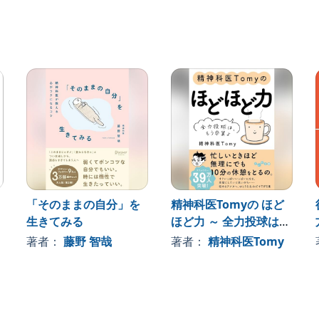
と思っていないだろうか?
ひとりが好きな人」ということになる。
なければ、どこかに問題があるわけでもない。
ている。
良い方法は、自分のそういう性格を適切に評価すること
いう影響を与えるかを知りたい
「社交の場にもっと出ろ」と言われることにうんざりして
「そのままの自分」を
精神科医Tomyの ほど
生きてみる
ほど力 ～ 全力投球は、
人生を送りたい
もう卒業よ
著者：
, 、その他
藤野 智哉
著者：
精神科医Tomy
くパーティーから立ち去りたい
うまく生きていきたい