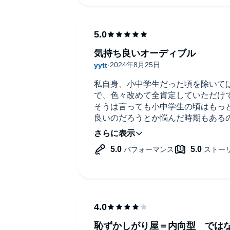
のヒント
ぜひ紙の本でも手元に置きたいです
気持ち良いオーディブル
私自身、小中学生だった頃を除いて
で、色々改めて全肯定していただけ
そうは言っても小中学生の頃はもっ
良いのだろうとか悩んだ時期もある
れがちな内向的な人たちには是非聴
dible, Inc.
長さもちょうど良く、日曜日の朝に
した。
また聴こうと思っています。
恥ずかしがり屋＝内向型 では