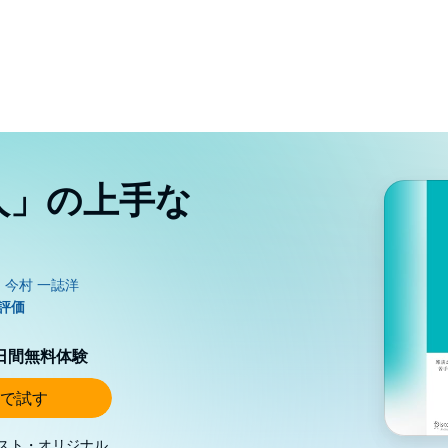
人」の上手な
0日間無料体験
で試す
スト・オリジナル