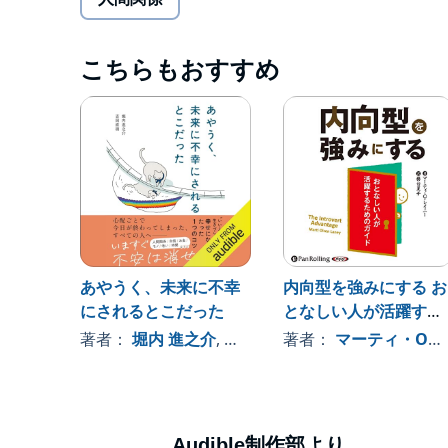
▼こんな悩みはありませんか？
・あなたは雑談が苦手だろうか?
・電話に出るのがおっくうだろうか?
こちらもおすすめ
・招かれたパーティーを、なんとかして欠席したい
もし心当たりがあるなら、おそらく「内向型人間=
しかし、心配はいらない。あなたは変わり者でも
むしろ、社会から必要とされる優れた資質に恵まれ
内向性を才能として社会のために役立てるいちばん
だ。
次の各項目について考えてみよう。
● 内向性について学び、それが自分の人生にどう
● 「人前でもっと話せ」「もっと外向的になれ」
あやうく、未来に不幸
内向型を強みにする お
いる
にされるとこだった
となしい人が活躍する
● 自分の内向的な性格を全面的に受け入れたい
● 内向的な性格を活かして、公私ともに充実した
ためのガイド
著者：
堀内 進之介
, 、その他
著者：
マーティ・O・レイニー
● 社交の場で苦労せず、上手に人と接したい
● 気まずさや後ろめたさを感じずに、なるべく早
● あるがままの自分に自信を持ち、内向型として
以上の項目のどれかに該当するなら、
Audible制作部より