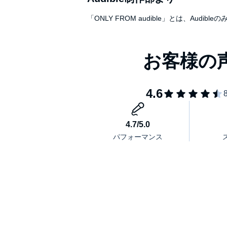
本書はあなたのために書かれている。（巻頭のメッ
「ONLY FROM audible」とは、A
【目次】
巻頭のメッセージ
本書の目的
「ひとりが好きな人」のための10の指針
第1章 内向性を正しく理解する
・「内向性」とはどのようなものかを知る
・内向型は外向型より外部の刺激を受けやすい
・内向型の人の主な特徴
・内向型の人と外向型の人は自己表現の方法が違う
第2章 内向型であることを受け入れる
・外向型のように振る舞う必要はない
・自分らしさをないがしろにしない
第3章 内向的な性格を最大限に活かす
・内向的な性格に合った一日の過ごし方について考