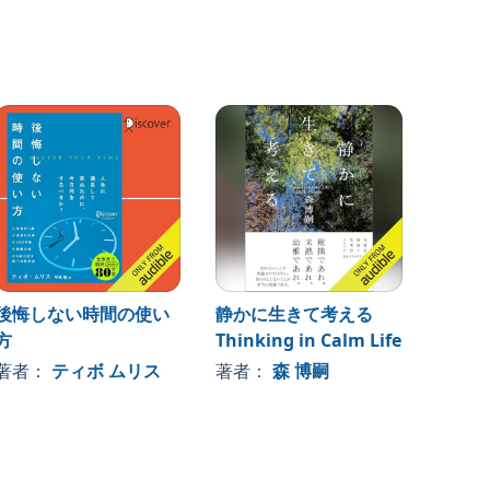
後悔しない時間の使い
静かに生きて考える
だれと
方
Thinking in Calm Life
ない人
著者：
ティボ ムリス
著者：
森 博嗣
著者