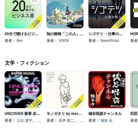
20分で聴けるビジネス書チャンネル : Powered by Flier
知の探検「この人」と60分
シゴテツ －仕事の哲人－
HOR
著者：
flier
著者：
VOOX
著者：
NewsPicks
著
文学・フィクション
UNCOVER 新章 未解決事件現地調査
モノガタリ by mercari
城谷怪談チャンネル
巨匠
著者：
上出 遼平
, 、その他
著者：
岩井 俊二
, 、その他
著者：
城谷 歩
著