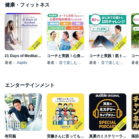
健康・フィットネス
21 Days of Meditation
コーチと実践！心身の悩み解決フィットネス
コーチと実践！筋トレ100チャレンジ！
著者：
Aaptiv
著者：
音で楽しむフィットネスアプリBeatfit
著者：
音で楽しむフィットネスアプリBeatfit
著
エンターテインメント
有田脳
宮藤さんに言ってもしょうがないんですけど
真夏のミステリーライブラリー
落語