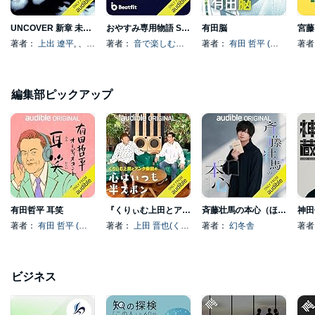
UNCOVER 新章 未解決事件現地調査
おやすみ専用物語 Sleep Story
有田脳
著者：
上出 遼平
, 、その他
著者：
音で楽しむフィットネスアプリBeatfit
著者：
有田 哲平 (くりぃむしちゅー)
著
編集部ピックアップ
有田哲平 耳笑
『くりぃむ上田とアンタ柴田の心はいつも半ズボン』
斉藤壮馬の本心（ほんごころ）
神田
著者：
有田 哲平 (くりぃむしちゅー)
著者：
上田 晋也(くりぃむしちゅー)
著者：
幻冬舎
, 、その他
著
ビジネス