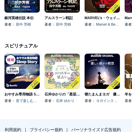
銀河英雄伝説 本伝
アルスラーン戦記
MARVEL’s・ウェイストランダーズ: スターロード (Japanese Edition)
著者：
田中 芳樹
著者：
田中 芳樹
著者：
Marvel & Benjamin Percy
著
スピリチュアル
おやすみ専用物語 Sleep Story
石井ゆかりの「星栞 2026年の星占い」
寝たまんまヨガ 優しい眠りの瞑想
羊を
著者：
音で楽しむフィットネスアプリBeatfit
著者：
石井 ゆかり
著者：
ヨガインストラクター リー／スタジオ・ヨギー
著
利用規約
プライバシー規約
パーソナライズド広告規約