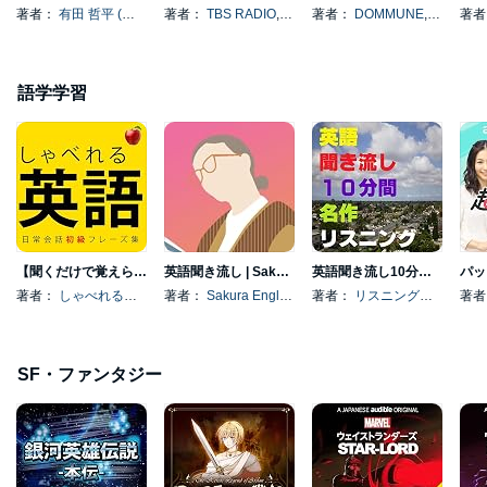
著者：
有田 哲平 (くりぃむしちゅー)
著者：
TBS RADIO
, 、その他
, 、その他
著者：
DOMMUNE
, 、その他
著
語学学習
【聞くだけで覚えられる 】簡単な英語表現・ 初級 | 聞き流しのリスニイング 🍎
英語聞き流し | Sakura English
英語聞き流し10分間名作リスニング
著者：
しゃべれる英語
著者：
Sakura English
著者：
リスニング向上委員会
著
SF・ファンタジー