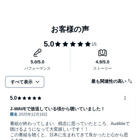
ルヴェソンス」のエグゼクティブシェフ、生江史伸さん。
生産現場にも足を運び、食材が生み出される背景にも思いを巡らせる生
江シェフ。
今、どんなことを考え、どんな未来を展望されているのでしょうか？
最も関連性の高い
すべて表示
J-WAVEで放送している頃から聴いていました！
番組が終わってしまい、残念に思っていたところ、Audibleで
聴けるようになって大変嬉しいです！！
この番組を聴くと、日本に生まれてきて良かったと心から思