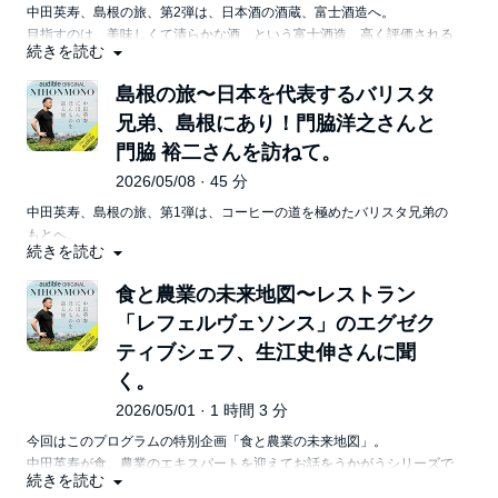
中田英寿、島根の旅、第2弾は、日本酒の酒蔵、富士酒造へ。
目指すのは、美味しくて清らかな酒、という富士酒造。高く評価される
続きを読む
日本酒づくりに至るまでの道のりとは？
そして、出雲神話を表現した「天の叢雲」。そこにはどのように神話が
島根の旅〜日本を代表するバリスタ
織り込まれているのか？中田英寿が迫ります。
兄弟、島根にあり！門脇洋之さんと
門脇 裕二さんを訪ねて。
2026/05/08 · 45 分
中田英寿、島根の旅、第1弾は、コーヒーの道を極めたバリスタ兄弟の
もとへ。
続きを読む
兄の門脇洋之さんは安来市で「CAFFE ROSSO」、弟の門脇裕二さん
は松江市で「CAFFE VITA」を営まれています
食と農業の未来地図〜レストラン
コーヒーの道に進むことになった理由から、バリスタの大会での経験、
「レフェルヴェソンス」のエグゼク
目指すコーヒーの味、さらにイタリアにまつわる話題まで。
ぜひコーヒーを飲みながらお聞きください。
ティブシェフ、生江史伸さんに聞
く。
2026/05/01 · 1 時間 3 分
今回はこのプログラムの特別企画「食と農業の未来地図」。
中田英寿が食、農業のエキスパートを迎えてお話をうかがうシリーズで
続きを読む
す。 第11回のゲストは、日本のトップレストランのひとつ、「レフェ