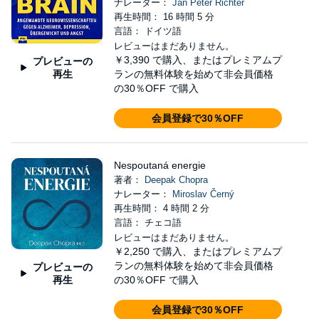
ナレーター：
Jan Peter Richter
再生時間： 16 時間 5 分
言語： ドイツ語
レビューはまだありません。
￥3,390
で購入、またはプレミアムプ
プレビューの
再生
ランの無料体験を始めて非会員価格
の30％OFF で購入
会員登録で30％OFF
Nespoutaná energie
著者：
Deepak Chopra
ナレーター：
Miroslav Černý
再生時間： 4 時間 2 分
言語： チェコ語
レビューはまだありません。
￥2,250
で購入、またはプレミアムプ
ランの無料体験を始めて非会員価格
プレビューの
再生
の30％OFF で購入
会員登録で30％OFF