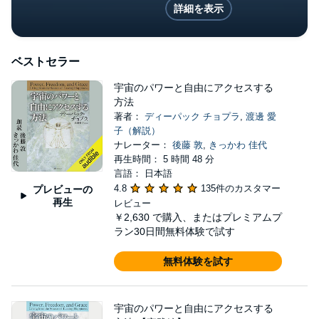
詳細を表示
ベストセラー
宇宙のパワーと自由にアクセスする
方法
著者：
ディーパック チョプラ
,
渡邊 愛
子（解説）
ナレーター：
後藤 敦
,
きっかわ 佳代
再生時間： 5 時間 48 分
言語： 日本語
4.8
135件のカスタマー
プレビューの
再生
レビュー
￥2,630
で購入、またはプレミアムプ
ラン30日間無料体験で試す
無料体験を試す
宇宙のパワーと自由にアクセスする