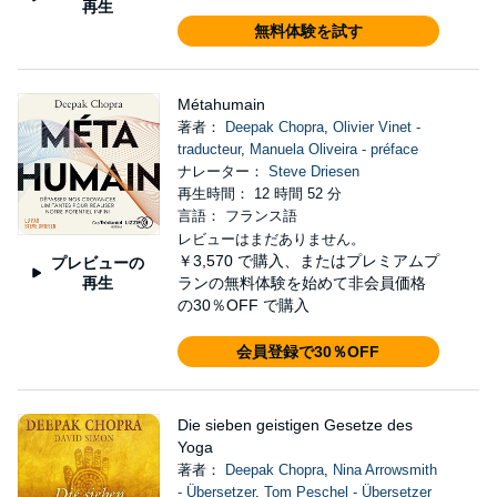
再生
無料体験を試す
Métahumain
著者：
Deepak Chopra
,
Olivier Vinet -
traducteur
,
Manuela Oliveira - préface
ナレーター：
Steve Driesen
再生時間： 12 時間 52 分
言語： フランス語
レビューはまだありません。
￥3,570
で購入、またはプレミアムプ
プレビューの
再生
ランの無料体験を始めて非会員価格
の30％OFF で購入
会員登録で30％OFF
Die sieben geistigen Gesetze des
Yoga
著者：
Deepak Chopra
,
Nina Arrowsmith
- Übersetzer
,
Tom Peschel - Übersetzer