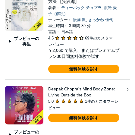
方法 【実践編】
著者：
ディーパック チョプラ
,
渡邊 愛
子（解説）
ナレーター：
後藤 敦
,
きっかわ 佳代
再生時間： 3 時間 39 分
言語： 日本語
4.5
69件のカスタマー
プレビューの
再生
レビュー
￥2,060
で購入、またはプレミアムプ
ラン30日間無料体験で試す
無料体験を試す
Deepak Chopra's Mind Body Zone:
Living Outside the Box
5.0
1件のカスタマーレ
ビュー
無料体験を試す
プレビューの