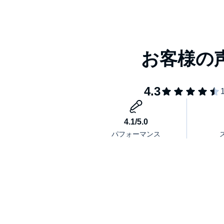
ウイカ流「枕
1000年経っ
ド
まさに推し活
柔と剛、陰と
平安女子の「
【出演者】フ
晴香（元AK
ター）