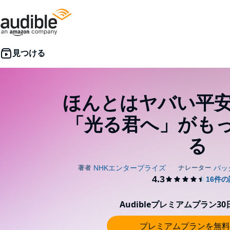
ほんとはヤバい平安
「光る君へ」がも
る
Audibleプレミアムプラン3
プレミアムプランを無料