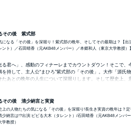
1YM111N6KW/
HK ENTERPRISES, Inc. (P)2024 NHK
なるその後 紫式部
気になる「その後」を深堀り！紫式部の晩年、そしてその最期は？【出演
レント）／石田晴香（元AKB48メンバー）／本郷和人（東京大学教授）
光る君へ」、感動のフィナーレまでカウントダウン！そこで、
満を持して、主人公“まひろ”紫式部の「その後」。大作「源氏
せたあとの晩年の人生について深堀りします。そして歴史上、
登場する「子孫」についても！ドラマでは語られない気になる
ついて、東京大学の本郷和人先生から詳しく伺います。
なるその後 清少納言と実資
？死期に諸説ある紫式部の晩年
史上の人物たちの気になる「その後」を深堀り!長生き実資の晩年は？定
物にも書き残された紫式部の「墓」
少納言は!?出演:ビビる大木（タレント）/石田晴香（元AKB48メンバー
ちの死…任期を残し父、為時傷心の帰郷
大学教授）
！紫式部の娘「賢子」の大出世