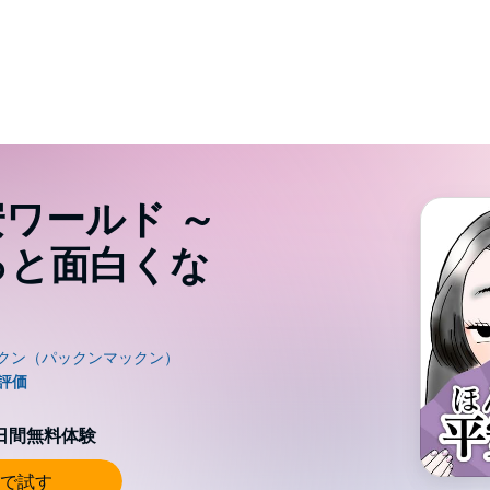
ワールド ～
っと面白くな
0日間無料体験
で試す