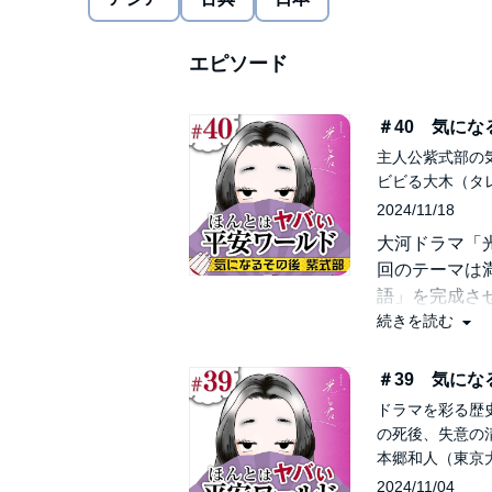
大河ドラマ「光る君へ」放送予定
NHK 総合：毎週日曜 午後8時～午後8時45分ほか
エピソード
番組公式HP https://www.nhk.jp/p/hikarukimie/ts/
NHKプラス 見逃し配信 https://plus.nhk.jp/©2024 N
＃40 気に
ENTERPRISES, Inc.
主人公紫式部の
ビビる大木（タ
2024/11/18
大河ドラマ「
回のテーマは
語」を完成さ
続きを読む
外なところに
「その後」に
＃39 気に
長生き？短命
ドラマを彩る歴
室町時代の書
の死後、失意の清
相次ぐ子供た
本郷和人（東京
天皇の乳母に
2024/11/04