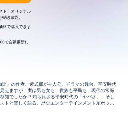
スト・オリジナル
が聴き放題。
価格で購入できま
00で自動更新し
氏物語』の作者、紫式部が主人公。ドラマの舞台、平安時代
見えますが、実は男も女も、貴族も平民も、現代の常識
存知でしたか!? 知られざる平安時代の「ヤバさ」、そし
ストと楽しく語る、歴史エンターテインメント系ポッド
がもっと楽しめること、間違いありません。「光る君
2日（月）より毎週1話ずつ配信予定です！