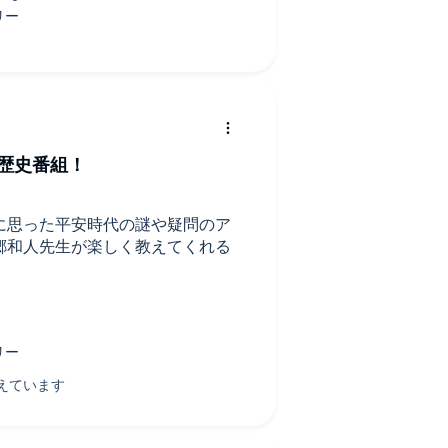
歴史番組！
に思った平安時代の謎や疑問のア
郷和人先生が楽しく教えてくれる
みると、見方や感じ方が変わる気
これからドラマと合わせて配信も