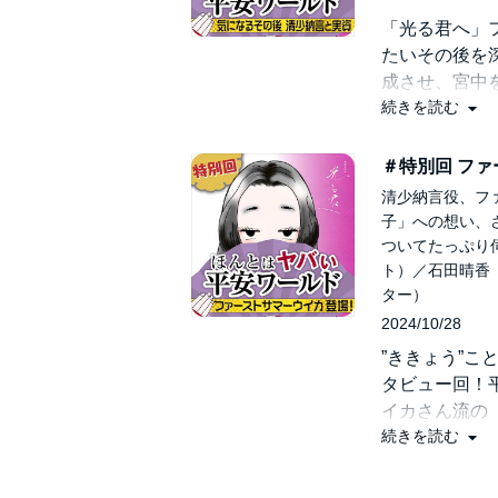
娘・賢子の結
「光る君へ」
産んだ後は人
たいその後を
平安時代驚き
成させ、宮中
紫式部の子孫
続きを読む
いて、東京大
【出演者】ビ
90歳で大往
＃特別回 フ
人（東京大学
友人もあきれ
清少納言役、フ
せっかく書き
子」への想い、
定子のそばで
ついてたっぷり
歌人仲間たち
ト）／石田晴香
紫式部と清少
ター）
2024/10/28
【出演者】ビ
”ききょう”
人（東京大学
タビュー回！
イカさん流の
続きを読む
話を語りつく
「ほんまかい