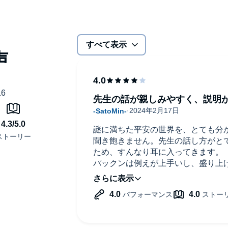
草子」の分析で、清少納言像を確立
ても人は変わらない 「枕草子」に溢れる「人間あるある」エピソ
すべて表示
？特別すぎる定子への思い
陽…まひろとききょうの対比
ヤバすぎる」アレとは？
ァーストサマーウイカ（俳優）、ビビる大木（タレント）、石
先生の話が親しみやすく、説明
B48メンバー）、本郷和人（東京大学教授）、田中ひとみ（レポ
謎に満ちた平安の世界を、とても分
聞き飽きません。先生の話し方がと
ため、すんなり耳に入ってきます。
パックンは例えが上手いし、盛り上
毎回次回が楽しみです。