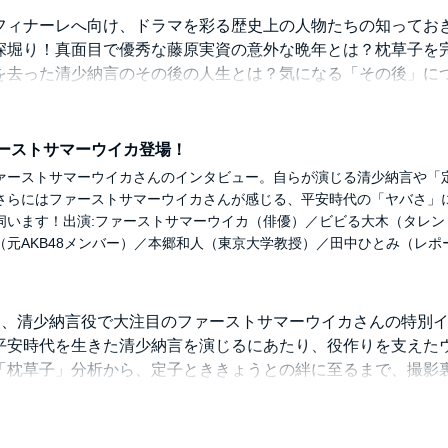
婚相手は「あの人」の息子！？
フィナーレへ向け、ドラマを彩る歴史上の人物たちの知ってお
任せ？平安貴族の子育て
深堀り！真面目で優秀な藤原実資の意外な晩年とは？枕草子を
の乳母事情
を去った清少納言のその後の人生とは？気になる「その後」に
、後世「あの」一族の一員に
学の本郷和人先生から詳しく伺います。
ビる大木（タレント）、石田晴香（元AKB48メンバー）、本郷
生 実資の臨終に人々が号泣
ァーストサマーウイカ登場！
教授）
顔 実直実資、晩年にまさかの行動
ァーストサマーウイカさんのインタビュー。自らが演じる清少納言や「
続けたのに、、、一族のためのビジネス書「小右記」残念な結
さらにはファーストサマーウイカさんが感じる、平安時代の「ヤバさ」
つつましく・・・清少納言の理想の一人暮らし
伺います！出演:ファーストサマーウイカ（俳優）／ビビる大木（タレン
と交流 陽キャラ清少納言の晩年
（元AKB48メンバー）／本郷和人（東京大学教授）／田中ひとみ（レポ
納言、子孫たちの意外な関係
ビる大木（タレント）、石田晴香（元AKB48メンバー）、本郷
こと、清少納言役で大注目のファーストサマーウイカさんの特別
教授）
平安時代を生きた清少納言を演じるにあたり、役作りを支えた
「枕草子」分析から、定子とききょうとの絆に至るまで、撮影
します。リスナーへのメッセージも！
な！？」まさかの大河出演オファーにびっくり