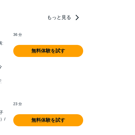
もっと見る
36 分
:
】
無料体験を試す
今
物
意
23 分
子
）/
無料体験を試す