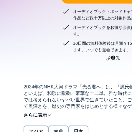
オーディオブック・ポッドキャ
作品など数十万以上の対象作品
オーディオブックをお得な会員
す。
30日間の無料体験後は月額￥15
ます。いつでも退会できます。
2024年のNHK大河ドラマ「光る君へ」は、『源
といえば、和歌に蹴鞠、豪華な十二単。雅な時代に
では考えられないヤバい世界で生きていたこと、ご
て奥深さを、歴史の専門家をはじめとする様々なゲ
キャスト。これを聴けば、大河ドラマ「光る君へ」
へ」放送翌日の月曜配信を目指し、2024年1月2
アジア
古典
日本