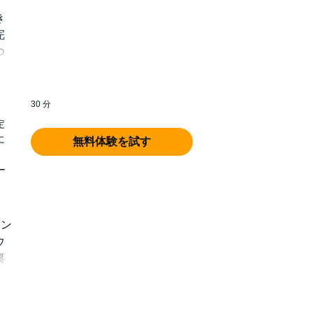
き
完
つ
和
30 分
定
末
に
無料体験を試す
ー
和
イン
ウ
裏