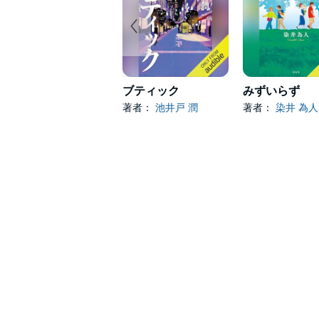
ブティック
みずいらず
著者：
池井戸 潤
著者：
染井 為人