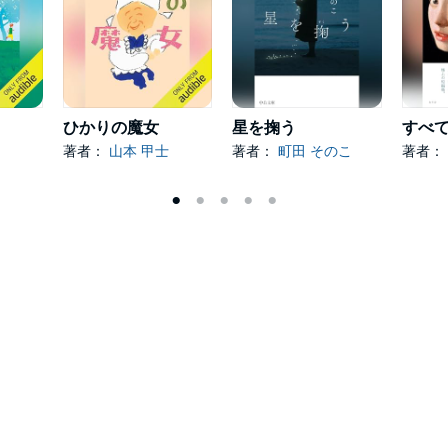
ひかりの魔女
星を掬う
著者：
山本 甲士
著者：
町田 そのこ
著者：