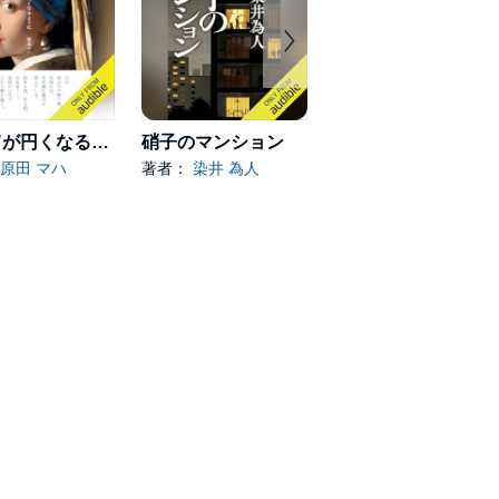
すべてが円くなるように
硝子のマンション
ひと
原田 マハ
著者：
染井 為人
著者：
小野寺 史宜