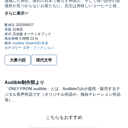
退職した男性、憧れの日本で暮らす外国人、そして僕!?自分の居
場所が見つからないお客たちに、店主は美味しいコーヒーと焼き
たてのスコーンと共に、本を処方するが……。心もお腹も満たさ
れるブックカフェ、営業中!©2025 TSUBASA KATO, GENTOSHA
(P)2025 Audible, Inc.
大衆小説
現代文学
Audible制作部より
「ONLY FROM audible」とは、Audibleのみが提供・販売するデ
ジタル音声作品です（オリジナル作品や、独自ナレーション作品
等）。
こちらもおすすめ