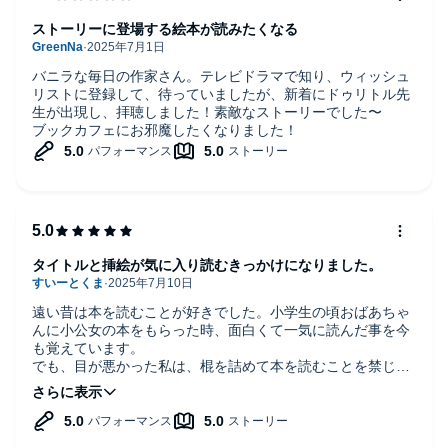
ストーリーに登場する絵本が読みたくなる
バニラな毎日の作家さん。テレビドラマで知り、ウィッシュ
リストに登録して、待っていましたが、新着にドゥリトル先
生が出現し、拝聴しました！素敵なストーリーでした〜
ブックカフェにお邪魔したくなりました！
タイトルと挿絵が気に入り読むきっかけになりました。
遠い昔は本を読むことが好きでした。小学生の頃おばあちゃ
んに小公女の本をもらった時、面白くて一気に読んだ事を今
も覚えています。
でも、目が悪かった私は、棍を詰めて本を読むことを禁じら
れ、その内に読まなくなっていきました。また、勉強や習い
事も忙しく、せかせかした毎日を送るようになりましたが、
父がコーヒーが好きで、良く美味しいコーヒーがあると父に
連れられカフェに行きました。そのせいかカフェに行くとホ