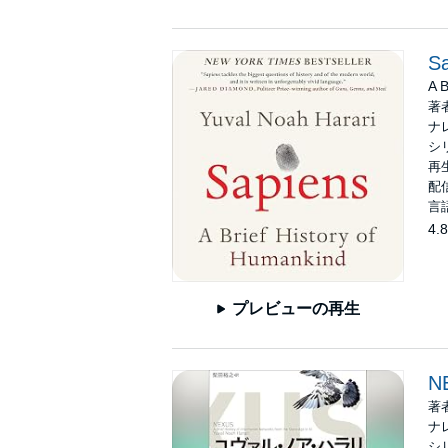
S
A B
著
ナ
シ
再生
配信
言
4.8
プレビューの再生
N
著
ナ
シ