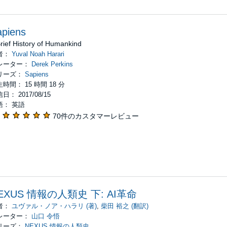
apiens
rief History of Humankind
者：
Yuval Noah Harari
レーター：
Derek Perkins
リーズ：
Sapiens
時間： 15 時間 18 分
日： 2017/08/15
語： 英語
70件のカスタマーレビュー
EXUS 情報の人類史 下: AI革命
者：
ユヴァル・ノア・ハラリ (著)
,
柴田 裕之 (翻訳)
レーター：
山口 令悟
リーズ：
NEXUS 情報の人類史