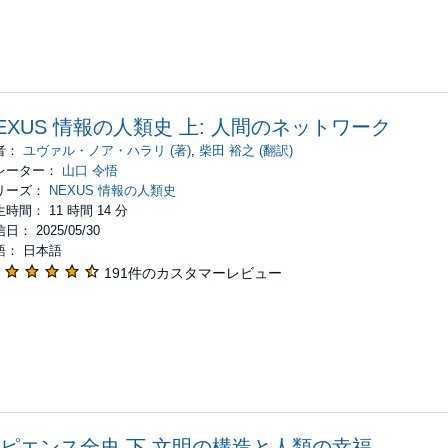
EXUS 情報の人類史 上: 人間のネットワーク
者：
ユヴァル・ノア・ハラリ (著)
,
柴田 裕之 (翻訳)
レーター：
山口 令悟
リーズ：
NEXUS 情報の人類史
時間： 11 時間 14 分
日： 2025/05/30
語： 日本語
191件のカスタマーレビュー
ピエンス全史 下 文明の構造と人類の幸福