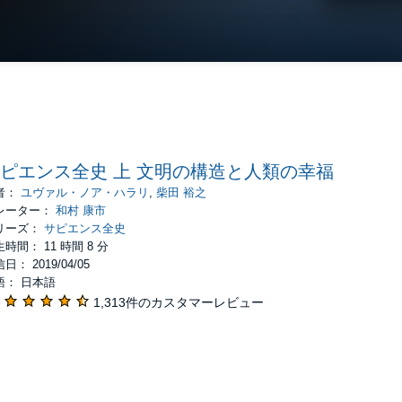
ピエンス全史 上 文明の構造と人類の幸福
者：
ユヴァル・ノア・ハラリ
,
柴田 裕之
レーター：
和村 康市
リーズ：
サピエンス全史
時間： 11 時間 8 分
日： 2019/04/05
語： 日本語
1,313件のカスタマーレビュー