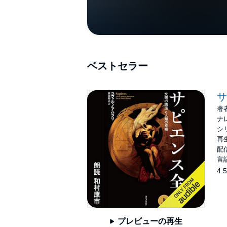
ベストセラー
サ
著
ナ
シ
再生
配信
言
4.5
プレビューの再生