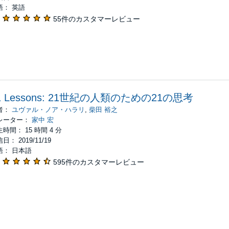
語： 英語
55件のカスタマーレビュー
1 Lessons: 21世紀の人類のための21の思考
者：
ユヴァル・ノア・ハラリ
,
柴田 裕之
レーター：
家中 宏
時間： 15 時間 4 分
日： 2019/11/19
語： 日本語
595件のカスタマーレビュー