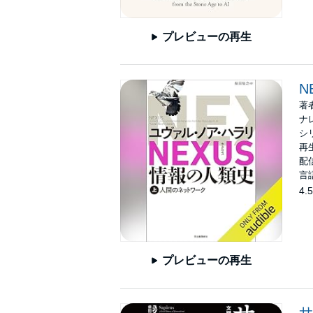
プレビューの再生
N
著
ナ
シ
再生
配信
言
4.5
プレビューの再生
サ