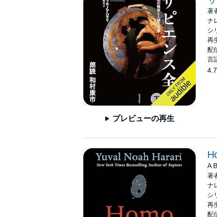
著
ナ
シ
再生
配信
言
4.7
プレビューの再生
H
A B
著
ナ
シ
再生
配信