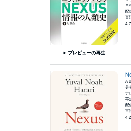
再生
配信
言
4.7
プレビューの再生
N
A B
著
ナ
再生
配信
言
4.2