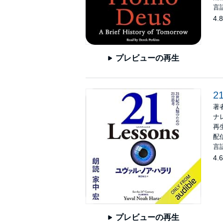
言
4.8
プレビューの再生
2
著
ナ
再生
配信
言
4.6
プレビューの再生