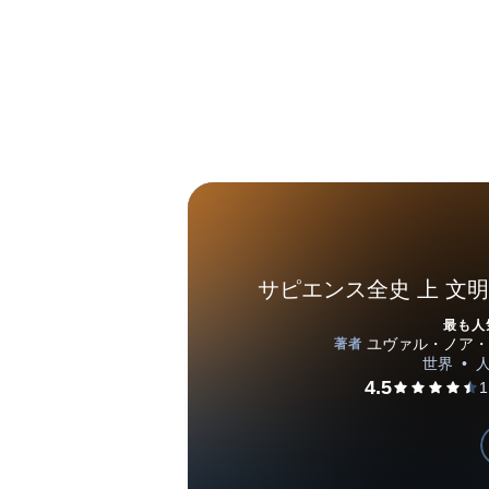
サピエンス全史 上 文
最も人