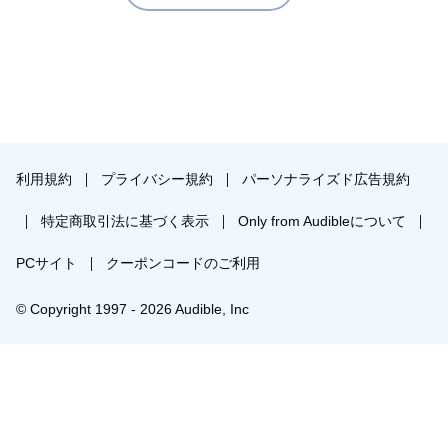
点も良いです。
悪い点としては、ターゲットが高齢者であるため、若い世代
にとってはあまり参考にならない部分もあるかもしれませ
ん。さらに、食事術に関する具体的なレシピやメニューの紹
介が少なく、理論的な説明が多い点が若干物足りなさを感じ
させるかもしれません。
総じて、高齢者の健康維持に向けた食事法を学びたい人にと
っては非常に有益な一冊であり、日々の食事に対する意識を
利用規約
プライバシー規約
パーソナライズド広告規約
変えるきっかけを与えてくれます。
特定商取引法に基づく表示
Only from Audibleについて
PCサイト
クーポンコードのご利用
© Copyright 1997 - 2026 Audible, Inc
プレミアムプランを無料で試す
30日間の無料体験後は月額￥1500で自動更新します。いつでも退会できます。