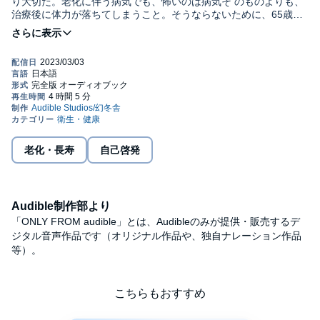
り大切だ。老化に伴う病気でも、怖いのは病気そ のものよりも、
治療後に体力が落ちてしまうこと。そうならないために、65歳を
過ぎたら 食事をギアチェンジ、なんでも好きなものをしっかり食
べて「小太り」「ぽっちゃり」に なっておこう。筋肉を増やす食
べ物、どうしても食欲がわかないときの対処法等々。高齢者の栄
養・筋肉維持の第一人者である医師がアドバイスする、健康長寿
のための新常識。©YOSHIHIRO YOSHIMURA, GENTOSHA 2022
(P)2022 Audible, Inc.
老化・長寿
自己啓発
Audible制作部より
「ONLY FROM audible」とは、Audibleのみが提供・販売するデ
ジタル音声作品です（オリジナル作品や、独自ナレーション作品
等）。
こちらもおすすめ