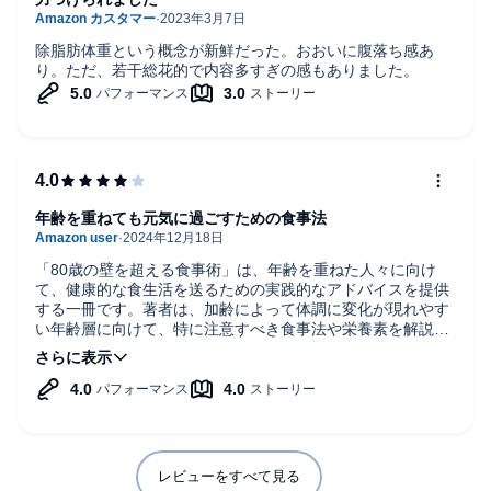
除脂肪体重という概念が新鮮だった。おおいに腹落ち感あ
り。ただ、若干総花的で内容多すぎの感もありました。
年齢を重ねても元気に過ごすための食事法
「80歳の壁を超える食事術」は、年齢を重ねた人々に向け
て、健康的な食生活を送るための実践的なアドバイスを提供
する一冊です。著者は、加齢によって体調に変化が現れやす
い年齢層に向けて、特に注意すべき食事法や栄養素を解説し
ています。ナレーションは聞きやすく、情報が分かりやすく
伝わってきます。
良い点としては、実際に高齢者の健康維持に役立つ食事術が
具体的に紹介されているところです。栄養の摂取方法や生活
習慣の改善点が分かりやすくまとめられており、すぐに実行
できる内容が多いのが魅力です。また、高齢者にありがちな
レビューをすべて見る
体調不良や病気を予防するための食事法に焦点を当てている