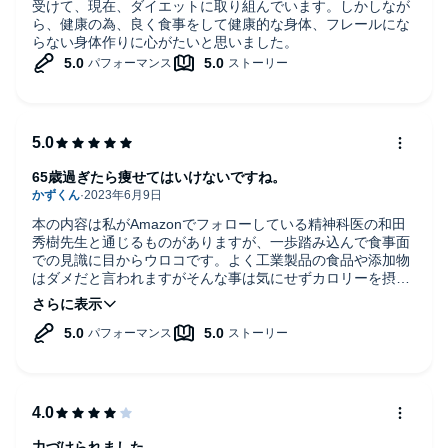
受けて、現在、ダイエットに取り組んでいます。しかしなが
ら、健康の為、良く食事をして健康的な身体、フレールにな
らない身体作りに心がたいと思いました。
65歳過ぎたら痩せてはいけないですね。
本の内容は私がAmazonでフォローしている精神科医の和田
秀樹先生と通じるものがありますが、一歩踏み込んで食事面
での見識に目からウロコです。よく工業製品の食品や添加物
はダメだと言われますがそんな事は気にせずカロリーを摂取
する事に重点を置いています。多少の小太りがいいという肥
満パラドックスがいいと言われていますが成程と思いまし
た。健康寿命は80歳の壁を越えるには60〜70歳台の助走が大
切だという本書の主旨がよく理解できました。
今回は2回読み返しましたが再度読み返して勉強します。
力づけられました