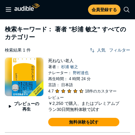
会員登録する
検索キーワード： 著者
"杉浦 敏之"
すべての
カテゴリー
検索結果 1 件
人気
フィルター
死ねない老人
著者：
杉浦 敏之
ナレーター：
野村達也
再生時間： 4 時間 24 分
言語： 日本語
4.7
18件のカスタマー
レビュー
￥2,250
で購入、またはプレミアムプ
プレビューの
再生
ラン30日間無料体験で試す
無料体験を試す