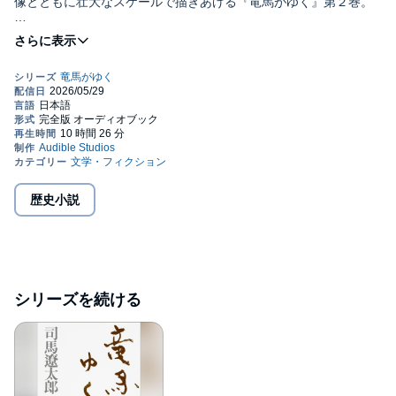
像とともに壮大なスケールで描きあげる『竜馬がゆく』第２巻。
黒船の出現以来、猛然と湧き上がってきた勤王・攘夷の勢力と、
巻き返しを図る幕府との抗争は次第に激化してきた。
先進の薩摩、長州に遅れまいと、土佐藩でクーデターを起し、藩
ぐるみ勤王化して天下へ押し出そうとする武市半平太のやり方に
限界を感じた竜馬は、さらに大きな飛躍を求め、ついに脱藩を決
意する！©1998 司馬 遼太郎／文藝春秋 (P)2026 Audible, Inc.
歴史小説
シリーズを続ける