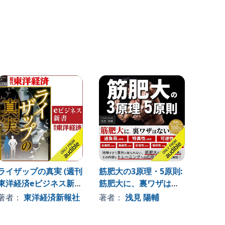
ライザップの真実 (週刊
筋肥大の3原理・5原則:
「太り
東洋経済eビジネス新書
筋肥大に、裏ワザはな
い」人
No.132)
い。
るため
著者：
東洋経済新報社
著者：
浅見 陽輔
著者
法: 
バラン