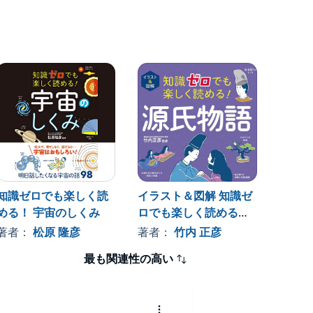
肉を増
知識ゼロでも楽しく読
イラスト＆図解 知識ゼ
イラ
める！ 宇宙のしくみ
ロでも楽しく読める！
ゼロで
源氏物語
る！ 
著者：
松原 隆彦
著者：
竹内 正彦
著者
最も関連性の高い