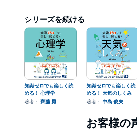
株式会社西東社／seitosha
©佐々木一／西東社 (P)2022 西東社
シリーズを続ける
知識ゼロでも楽しく読
知識ゼロでも楽しく読
める！ 心理学
める！ 天気のしくみ
著者：
齊藤 勇
著者：
中島 俊夫