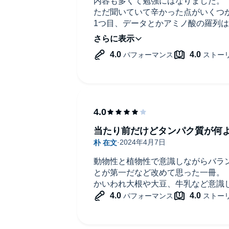
内容も多くて勉強にはなりました。
ただ聞いていて辛かった点がいくつ
1つ目、データとかアミノ酸の羅列
タの羅列を聞くのは正直耳障り。
2つ目、専門用語(単語)が多く、1
印象をうけた。ザ、知識のある人が
当たり前だけどタンパク質が何
動物性と植物性で意識しながらバラ
とが第一だなど改めて思った一冊。
かいわれ大根や大豆、牛乳など意識