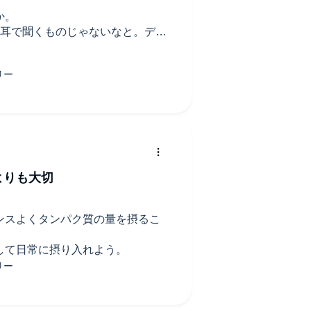
か。
は耳で聞くものじゃないなと。デー
度説明したからわかるよね？みたいな
書いた文章みたいな。。
よりも大切
ンスよくタンパク質の量を摂るこ
して日常に摂り入れよう。