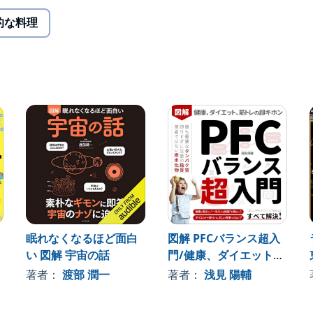
的な料理
かる
たんぱく質量リストつき
眠れなくなるほど面白
図解 PFCバランス超入
い 図解 宇宙の話
門/健康、ダイエット、
筋トレの超基本
著者：
渡部 潤一
著者：
浅見 陽輔