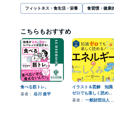
フィットネス・食生活・栄養
食習慣・健康
・理系はむずかしい・・・という人でもたのしくわ
・たんぱく質量がさっと引けて使いやすい！食材別
こちらもおすすめ
目次
1章 知らなかった！ 体づくりとたんぱく質
2章 なるほど！とわかるたんぱく質のしくみ
3章 これでばっちり たんぱく質のとり方
食べる筋トレ。
イラスト＆図解 知識
ゼロでも楽しく読め
著者：
谷川 俊平
4章 明日話したくなる たんぱく質の話
る！エネルギーのしく
著者：
一般財団法人 エネルギー総合工学研究所
み