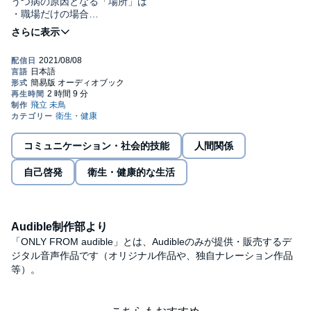
うつ病の原因となる「場所」は
・職場だけの場合
・職場と家庭の場合
・家庭だけの場合
この３パターンがあります。
職場のストレスはなかなか減らすことができません。
しかし家庭でのストレスは配慮次第で減らすことが可能です。
ストレスの少ない家庭環境を意識し、家という場所を安心・安全
で癒される場所にすることができれば、家族をうつ病で苦しませ
コミュニケーション・社会的技能
人間関係
る可能性を減らすことができます。
自己啓発
衛生・健康的な生活
あなたとご家族が、いつまでも楽しく笑顔で暮らしていくことが
できますように。
目次
Audible制作部より
「ONLY FROM audible」とは、Audibleのみが提供・販売するデ
オープニング
ジタル音声作品です（オリジナル作品や、独自ナレーション作品
第１章 家族をうつ病で苦しませないために必要な要素
等）。
第２章 家とはどのような場所か
第３章 基礎知識を持とう
第４章 ストレスのない環境作りをしよう