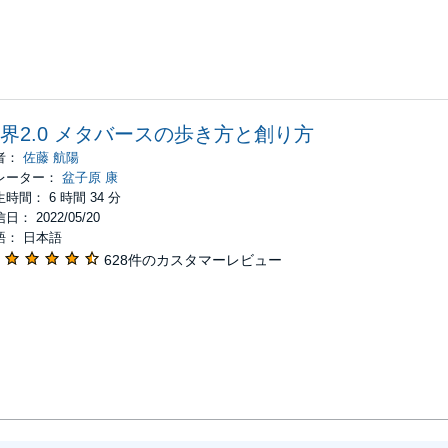
界2.0 メタバースの歩き方と創り方
者：
佐藤 航陽
レーター：
盆子原 康
時間： 6 時間 34 分
日： 2022/05/20
語： 日本語
628件のカスタマーレビュー