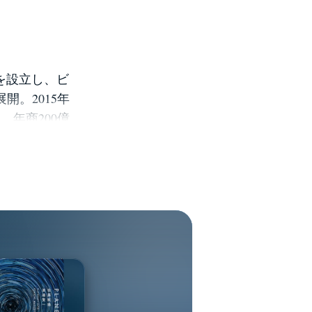
業を設立し、ビ
。2015年
、年商200億
と研究を目的に
仮想空間に地
作る」をテー
代表する30人
る。著書『お金
で売上日本一を
ter：
suaki.sato