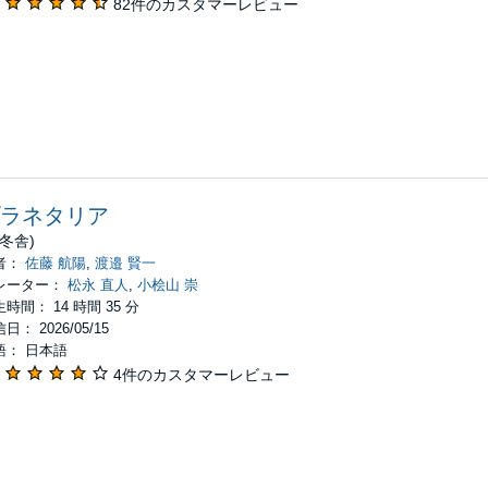
82件のカスタマーレビュー
ラネタリア
幻冬舎)
者：
佐藤 航陽
,
渡邉 賢一
レーター：
松永 直人
,
小桧山 崇
時間： 14 時間 35 分
日： 2026/05/15
語： 日本語
4件のカスタマーレビュー