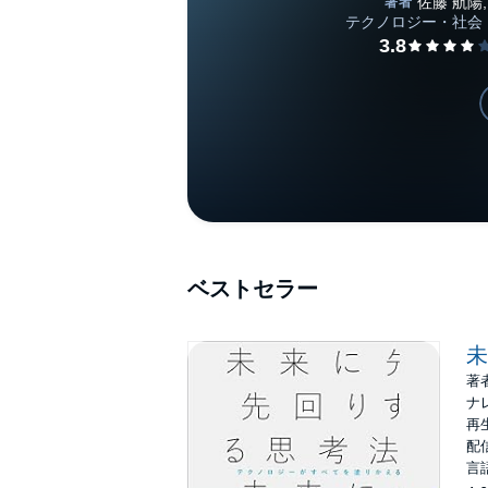
ベストセラー
未
著
ナ
再生
配信
言