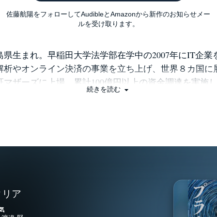
佐藤航陽をフォローしてAudibleとAmazonから新作のお知らせメー
ルを受け取ります。
福島県生まれ。早稲田大学法学部在学中の2007年にIT企
解析やオンライン決済の事業を立ち上げ、世界８カ国に展開
証マザーズに上場。累計100億円以上の資金調達を実施し
続きを読む
長させる。 その後、2017年に宇宙開発に関わる投資
ペースデータを創業。衛星データと3DCG技術を使って
成するAIを開発。現在も「テクノロジーで新しい宇宙を
けている。 米経済誌「Forbes」の30歳未満のアジアを
 30 Asia」や「日本を救う起業家ベスト10」に選出され
0万部を超えるベストセラーとなり、2018年のビジネス書
た。 株式会社スペースデータ：https://spacedata.ai/ Twit
witter.com/ka2aki86 Facebook：https://www.facebook.com/kat
タリア
Instagram：https://www.instagram.com/katsuaki1986/
気