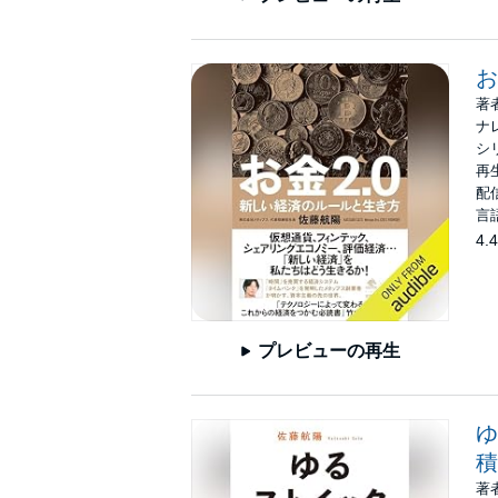
お
著
ナ
シ
再生
配信
言
4.4
プレビューの再生
ゆ
積
著