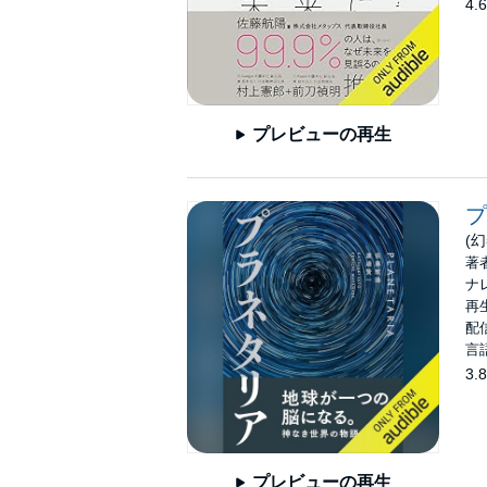
4.6
プレビューの再生
プ
(
著
ナ
再生
配信
言
3.8
プレビューの再生