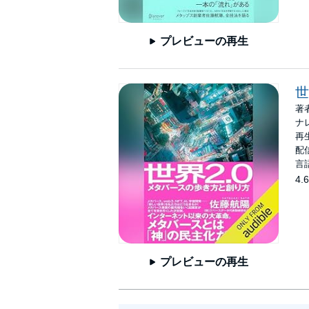
プレビューの再生
世
著
ナ
再生
配信
言
4.6
プレビューの再生