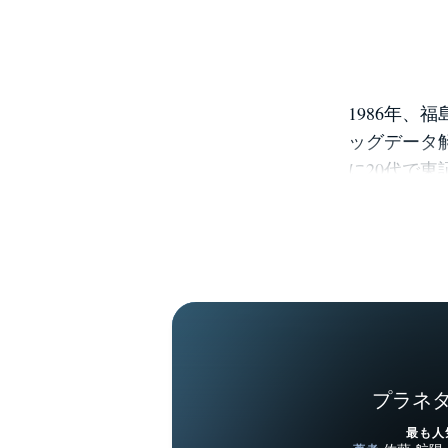
1986年、
ッグデータ
に20代で東
円規模まで成
株式会社ス
球を自動生
マに研究を続
「Under
2.0』が2
記録し
https://t
プラネ
最も人