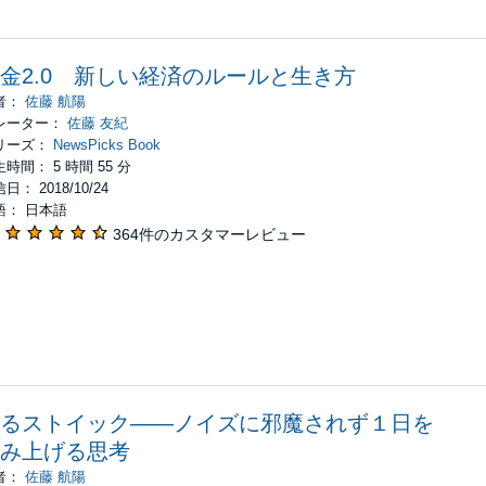
金2.0 新しい経済のルールと生き方
者：
佐藤 航陽
レーター：
佐藤 友紀
リーズ：
NewsPicks Book
時間： 5 時間 55 分
日： 2018/10/24
語： 日本語
364件のカスタマーレビュー
るストイック――ノイズに邪魔されず１日を
み上げる思考
者：
佐藤 航陽