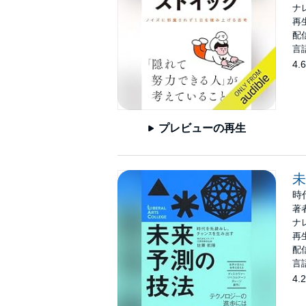
ナ
再生
配信
言
4.6
プレビューの再生
未
時
著
ナ
再生
配信
言
4.2