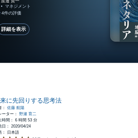
詳細を表示
来に先回りする思考法
者：
佐藤 航陽
レーター：
野瀬 育二
時間： 6 時間 53 分
日： 2020/04/24
語： 日本語