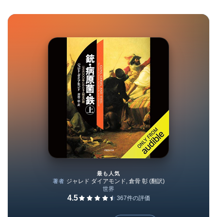
最も人気
銃・病原菌・鉄 上