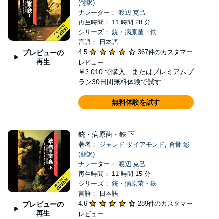
(翻訳)
ナレーター：
渡辺 克己
再生時間： 11 時間 28 分
シリーズ：
銃・病原菌・鉄
言語： 日本語
4.5
367件のカスタマー
プレビューの
再生
レビュー
￥3,010
で購入、またはプレミアムプ
ラン30日間無料体験で試す
無料体験を試す
銃・病原菌・鉄 下
著者：
ジャレド ダイアモンド
,
倉骨 彰
(翻訳)
ナレーター：
渡辺 克己
再生時間： 11 時間 15 分
シリーズ：
銃・病原菌・鉄
言語： 日本語
4.6
289件のカスタマー
プレビューの
再生
レビュー