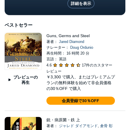
詳細を表示
ベストセラー
Guns, Germs and Steel
著者：
Jared Diamond
ナレーター：
Doug Ordunio
再生時間： 16 時間 20 分
言語： 英語
4.6
17件のカスタマー
レビュー
￥3,300
で購入、またはプレミアムプ
プレビューの
再生
ランの無料体験を始めて非会員価格
の30％OFF で購入
会員登録で30％OFF
銃・病原菌・鉄 上
著者：
ジャレド ダイアモンド
,
倉骨 彰