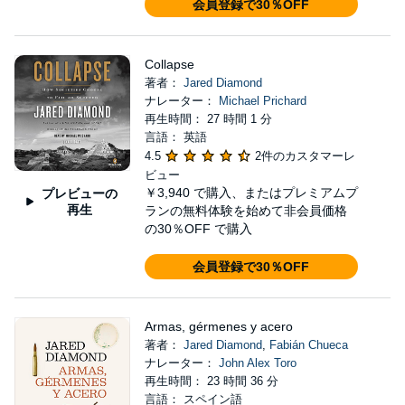
会員登録で30％OFF
Collapse
著者：
Jared Diamond
ナレーター：
Michael Prichard
再生時間： 27 時間 1 分
言語： 英語
4.5
2件のカスタマーレ
ビュー
￥3,940
で購入、またはプレミアムプ
プレビューの
再生
ランの無料体験を始めて非会員価格
の30％OFF で購入
会員登録で30％OFF
Armas, gérmenes y acero
著者：
Jared Diamond
,
Fabián Chueca
ナレーター：
John Alex Toro
再生時間： 23 時間 36 分
言語： スペイン語