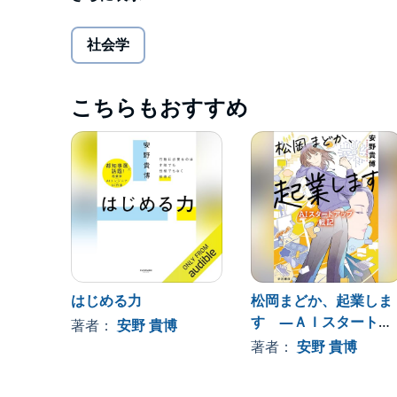
©2025 安野 貴博／文藝春秋 (P)2025 Audible, Inc.
映し出します。民意をすくい上げ、鏡のごとく映し
理想と深く呼応します。安野さんが紡ぎ出す新た
社会学
ーーオードリー・タン（元台湾デジタル担当大臣
先の都知事選でマニフェストが大反響を呼び、15万
こちらもおすすめ
本。
・AI を起爆剤にして、東京をアップデート
・日本の課題解決と新市場開拓を同時に実現
・子どもの特性に応じた多様な学びをつくる次世
・AI を活用した ブロードリスニングで市民の声を
・行政の透明性を高める新しい「意思決定の仕組
・超速でデジタル民主主義を実装した「チーム安野」の作
本書のタイトル『１％の革命』には、「１％の新し
はじめる力
松岡まどか、起業しま
私なりの改革への思いを込めています。歴史を振り
す ―ＡＩスタートア
アと行動が、その他99％の人々の暮らしや仕事に
著者：
安野 貴博
私が掲げる「１％」とは、ボトムアップの発想や
ップ戦記―
著者：
安野 貴博
挑戦を意味しています。もう一つの含意として、１
すというテクニカルな思想も込めています。――