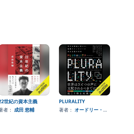
22世紀の資本主義
PLURALITY
Ｚ世代
著者：
成田 悠輔
著者：
オードリー・タン (著)
著者
, 、