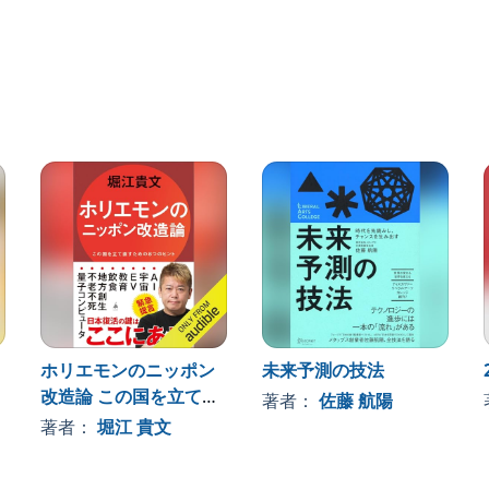
返すその試みは、多元的な共創の道しるべとなり、私の
な挑戦に、胸が高鳴ってやみません。
）
票を獲得した著者による“日本をリブートする”未来戦略
代教育
可視化
み」
り方...etc.
いことにチャレンジする人々」が世界を変える、という
ホリエモンのニッポン
未来予測の技法
返ってみても、最初の１％のイノベーティブなアイディ
改造論 この国を立て直
大変化をもたらしてきました。
著者：
佐藤 航陽
創造性のなかから生まれてくる、少数派による未来への
すための８つのヒント
著者：
堀江 貴文
％の小さな技術的革新をテコに、大きな変化をつくり出
「はじめに」より