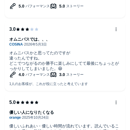
2つめのストーリー
お父さんについては擁護できないけど、子供がいい子！
その子供に心動かされて行動する主人公の心の揺れも良かっ
た。
3つめのストーリー
花子の、話が通じないところとかヤバめなんだけど、彼女の
オムニバスでは、、、
中の正義というか信念は感じられてよかった。
佐々木さんがいい人だから成り立つ話。佐々木さんに幸あれ
オムニバスかと思ってたのですが
違ったんですね。
どこでつながるのか勝手に楽しみにしてて最後にちょっとが
っかりしてしまいました。😆
優しい人になりたくなる
優しいふれあい・優しい時間が流れています。読んでいるこ