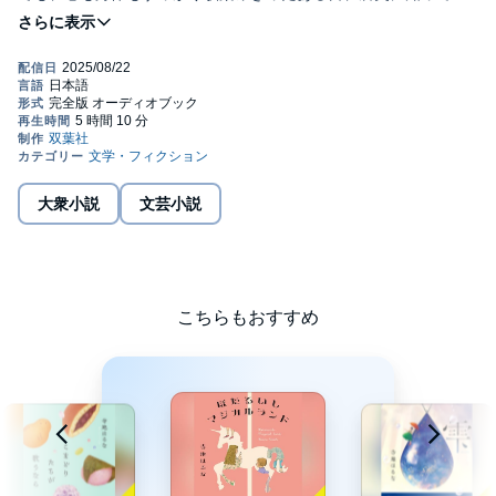
まう。
彼女が僕に近づいた理由を――。（表題作「優しい音楽」）
ちょっと不思議な交流が生みだす、温かな心の触れ合いを描いた
作品集。©2019 瀬尾 まいこ (P)2025 双葉社
大衆小説
文芸小説
こちらもおすすめ