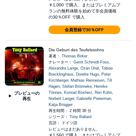
￥1,000
で購入、またはプレミアムプ
ランの無料体験を始めて非会員価格
の30％OFF で購入
会員登録で30％OFF
Die Geburt des Teufelssohns
著者：
Thomas Birker
ナレーター：
Gerrit Schmidt-Foss
,
Alexandra Lange
,
Ozan Ünal
,
Tobias
Brecklinghaus
,
Dorette Hugo
,
Peter
Kirchberger
,
Mathias Renneisen
,
Till
Hagen
,
Stefan Brönneke
,
Henrike
Tönnes
,
Konrad Bösherz
,
Ren Kühn
,
プレビューの
再生
Norbert Langer
,
Gabrielle Pieterman
,
Katja Brügger
再生時間： 2 時間 38 分
シリーズ：
Tony Ballard
言語： ドイツ語
レビューはまだありません。
￥1,560
で購入、またはプレミアムプ