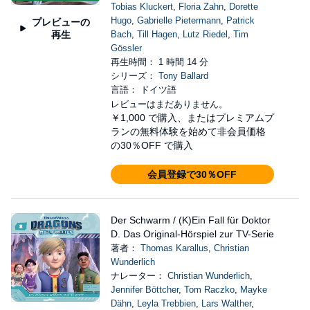
Tobias Kluckert
,
Floria Zahn
,
Dorette
Hugo
,
Gabrielle Pietermann
,
Patrick
プレビューの
再生
Bach
,
Till Hagen
,
Lutz Riedel
,
Tim
Gössler
再生時間： 1 時間 14 分
シリーズ：
Tony Ballard
言語： ドイツ語
レビューはまだありません。
￥1,000
で購入、またはプレミアムプ
ランの無料体験を始めて非会員価格
の30％OFF で購入
会員登録で30％OFF
Der Schwarm / (K)Ein Fall für Doktor
D. Das Original-Hörspiel zur TV-Serie
著者：
Thomas Karallus
,
Christian
Wunderlich
ナレーター：
Christian Wunderlich
,
Jennifer Böttcher
,
Tom Raczko
,
Mayke
Dähn
,
Leyla Trebbien
,
Lars Walther
,