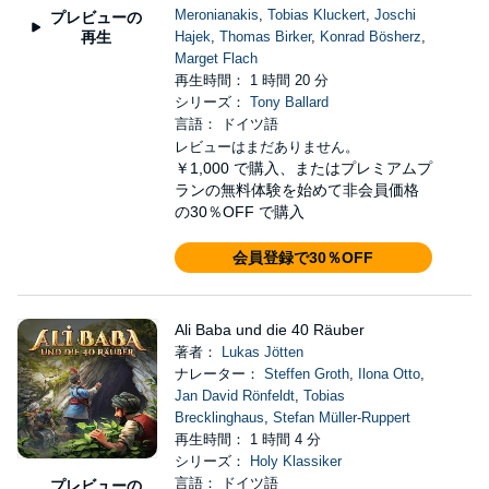
Meronianakis
,
Tobias Kluckert
,
Joschi
プレビューの
再生
Hajek
,
Thomas Birker
,
Konrad Bösherz
,
Marget Flach
再生時間： 1 時間 20 分
シリーズ：
Tony Ballard
言語： ドイツ語
レビューはまだありません。
￥1,000
で購入、またはプレミアムプ
ランの無料体験を始めて非会員価格
の30％OFF で購入
会員登録で30％OFF
Ali Baba und die 40 Räuber
著者：
Lukas Jötten
ナレーター：
Steffen Groth
,
Ilona Otto
,
Jan David Rönfeldt
,
Tobias
Brecklinghaus
,
Stefan Müller-Ruppert
再生時間： 1 時間 4 分
シリーズ：
Holy Klassiker
言語： ドイツ語
プレビューの