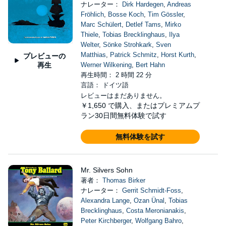
ナレーター：
Dirk Hardegen
,
Andreas
Fröhlich
,
Bosse Koch
,
Tim Gössler
,
Marc Schülert
,
Detlef Tams
,
Mirko
Thiele
,
Tobias Brecklinghaus
,
Ilya
Welter
,
Sönke Strohkark
,
Sven
Matthias
,
Patrick Schmitz
,
Horst Kurth
,
プレビューの
再生
Werner Wilkening
,
Bert Hahn
再生時間： 2 時間 22 分
言語： ドイツ語
レビューはまだありません。
￥1,650
で購入、またはプレミアムプ
ラン30日間無料体験で試す
無料体験を試す
Mr. Silvers Sohn
著者：
Thomas Birker
ナレーター：
Gerrit Schmidt-Foss
,
Alexandra Lange
,
Ozan Ünal
,
Tobias
Brecklinghaus
,
Costa Meronianakis
,
Peter Kirchberger
,
Wolfgang Bahro
,