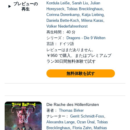
Kordula Leiße
,
Sarah Liu
,
Julian
プレビューの
再生
Horeyseck
,
Tobias Brecklinghaus
,
Corinna Dorenkamp
,
Katja Liebing
,
Daniela Bette-Koch
,
Milena Karas
,
Volker Niederfahrenhorst
再生時間： 40 分
シリーズ：
Dragons - Die 9 Welten
言語： ドイツ語
レビューはまだありません。
￥950
で購入、またはプレミアムプ
ラン30日間無料体験で試す
無料体験を試す
Die Rache des Höllenfürsten
著者：
Thomas Birker
ナレーター：
Gerrit Schmidt-Foss
,
Alexandra Lange
,
Ozan Ünal
,
Tobias
Brecklinghaus
,
Floria Zahn
,
Mathias