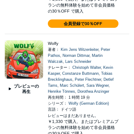
ランの無料体験を始めて非会員価格
の30％OFF で購入
会員登録で30％OFF
Wolfy
著者：
Kim Jens Witzenleiter
,
Peter
Pathos
,
Norman Dittmar
,
Martin
Walczak
,
Lars Schneider
ナレーター：
Christoph Walter
,
Kevin
Kasper
,
Constanze Buttmann
,
Tobias
Brecklinghaus
,
Peter Flechtner
,
Detlef
Tams
,
Marc Schülert
,
Sara Wegner
,
プレビューの
再生
Henrike Tönnes
,
Dorothea Anzinger
再生時間： 1 時間 19 分
シリーズ：
Wolfy (German Edition)
言語： ドイツ語
レビューはまだありません。
￥1,330
で購入、またはプレミアムプ
ランの無料体験を始めて非会員価格
の30％OFF で購入