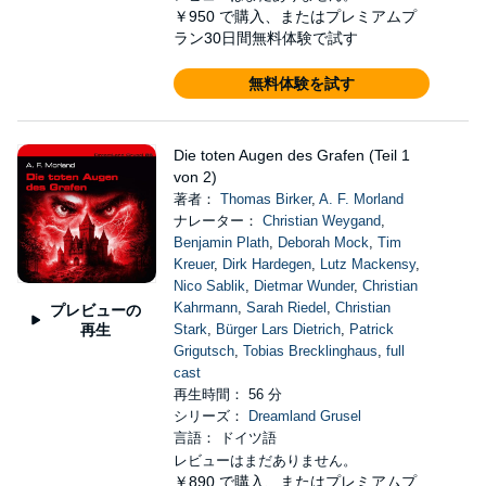
￥950
で購入、またはプレミアムプ
ラン30日間無料体験で試す
無料体験を試す
Die toten Augen des Grafen (Teil 1
von 2)
著者：
Thomas Birker
,
A. F. Morland
ナレーター：
Christian Weygand
,
Benjamin Plath
,
Deborah Mock
,
Tim
Kreuer
,
Dirk Hardegen
,
Lutz Mackensy
,
Nico Sablik
,
Dietmar Wunder
,
Christian
Kahrmann
,
Sarah Riedel
,
Christian
プレビューの
再生
Stark
,
Bürger Lars Dietrich
,
Patrick
Grigutsch
,
Tobias Brecklinghaus
,
full
cast
再生時間： 56 分
シリーズ：
Dreamland Grusel
言語： ドイツ語
レビューはまだありません。
￥890
で購入、またはプレミアムプ