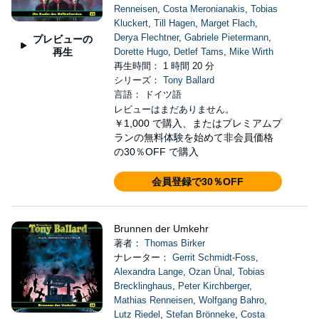
Renneisen
,
Costa Meronianakis
,
Tobias
Kluckert
,
Till Hagen
,
Marget Flach
,
Derya Flechtner
,
Gabriele Pietermann
,
プレビューの
再生
Dorette Hugo
,
Detlef Tams
,
Mike Wirth
再生時間： 1 時間 20 分
シリーズ：
Tony Ballard
言語： ドイツ語
レビューはまだありません。
￥1,000
で購入、またはプレミアムプ
ランの無料体験を始めて非会員価格
の30％OFF で購入
会員登録で30％OFF
Brunnen der Umkehr
著者：
Thomas Birker
ナレーター：
Gerrit Schmidt-Foss
,
Alexandra Lange
,
Ozan Ünal
,
Tobias
Brecklinghaus
,
Peter Kirchberger
,
Mathias Renneisen
,
Wolfgang Bahro
,
Lutz Riedel
,
Stefan Brönneke
,
Costa