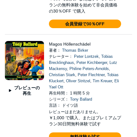
ランの無料体験を始めて非会員価格
の30％OFF で購入
会員登録で30％OFF
Magos Höllenschädel
著者：
Thomas Birker
ナレーター：
Peter Lontzek
,
Tobias
Brecklinghaus
,
Peter Kirchberger
,
Lutz
Mackensy
,
Philine Peters-Arnolds
,
Christian Stark
,
Peter Flechtner
,
Tobias
Kluckert
,
Oliver Stritzel
,
Tim Kreuer
,
Eli
Yael Ott
プレビューの
再生
再生時間： 1 時間 5 分
シリーズ：
Tony Ballard
言語： ドイツ語
レビューはまだありません。
￥1,000
で購入、またはプレミアムプ
ラン30日間無料体験で試す
無料体験を試す