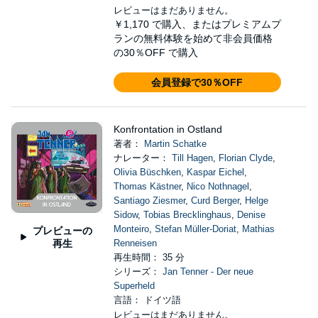
レビューはまだありません。
￥1,170
で購入、またはプレミアムプ
ランの無料体験を始めて非会員価格
の30％OFF で購入
会員登録で30％OFF
Konfrontation in Ostland
著者：
Martin Schatke
ナレーター：
Till Hagen
,
Florian Clyde
,
Olivia Büschken
,
Kaspar Eichel
,
Thomas Kästner
,
Nico Nothnagel
,
Santiago Ziesmer
,
Curd Berger
,
Helge
Sidow
,
Tobias Brecklinghaus
,
Denise
Monteiro
,
Stefan Müller-Doriat
,
Mathias
プレビューの
再生
Renneisen
再生時間： 35 分
シリーズ：
Jan Tenner - Der neue
Superheld
言語： ドイツ語
レビューはまだありません。