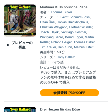
Mortimer Kulls höllische Pläne
著者：
Thomas Birker
ナレーター：
Gerrit Schmidt-Foss
,
Ozan Ünal
,
Tobias Brecklinghaus
,
Christian Weygand
,
Dietmar Wunder
,
Joschi Hajek
,
Santiago Ziesmer
,
Wolfgang Bahro
,
Bernd Egger
,
Martin
Keßler
,
Roland Geiger
,
Thomas Birker
,
プレビューの
再生
Tim Kreuer
,
Ren Kühn
,
Marcus Ertelt
再生時間： 53 分
シリーズ：
Tony Ballard
言語： ドイツ語
レビューはまだありません。
￥890
で購入、またはプレミアムプ
ランの無料体験を始めて非会員価格
の30％OFF で購入
会員登録で30％OFF
Drei Herzen für das Böse