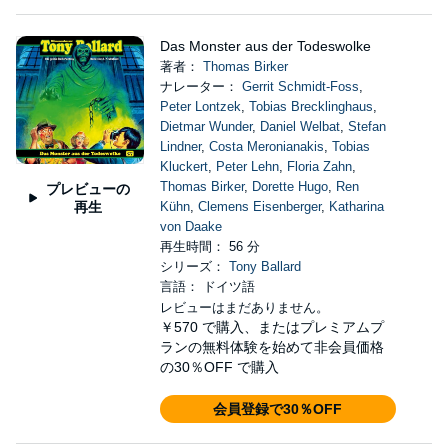
Das Monster aus der Todeswolke
著者：
Thomas Birker
ナレーター：
Gerrit Schmidt-Foss
,
Peter Lontzek
,
Tobias Brecklinghaus
,
Dietmar Wunder
,
Daniel Welbat
,
Stefan
Lindner
,
Costa Meronianakis
,
Tobias
Kluckert
,
Peter Lehn
,
Floria Zahn
,
Thomas Birker
,
Dorette Hugo
,
Ren
プレビューの
再生
Kühn
,
Clemens Eisenberger
,
Katharina
von Daake
再生時間： 56 分
シリーズ：
Tony Ballard
言語： ドイツ語
レビューはまだありません。
￥570
で購入、またはプレミアムプ
ランの無料体験を始めて非会員価格
の30％OFF で購入
会員登録で30％OFF