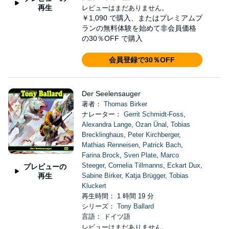
再生
レビューはまだありません。
￥1,090
で購入、またはプレミアムプ
ランの無料体験を始めて非会員価格
の30％OFF で購入
会員登録で30％OFF
Der Seelensauger
著者：
Thomas Birker
ナレーター：
Gerrit Schmidt-Foss
,
Alexandra Lange
,
Ozan Ünal
,
Tobias
Brecklinghaus
,
Peter Kirchberger
,
Mathias Renneisen
,
Patrick Bach
,
Farina Brock
,
Sven Plate
,
Marco
Steeger
,
Cornelia Tillmanns
,
Eckart Dux
,
プレビューの
再生
Sabine Birker
,
Katja Brügger
,
Tobias
Kluckert
再生時間： 1 時間 19 分
シリーズ：
Tony Ballard
言語： ドイツ語
レビューはまだありません。