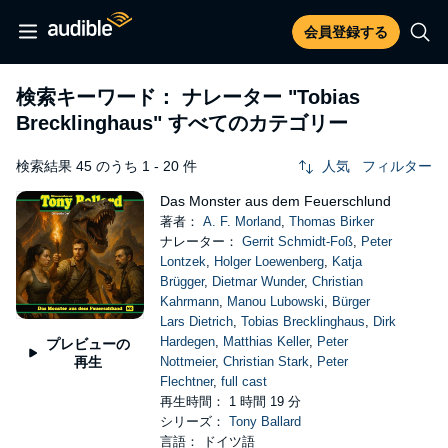
会員登録する
検索キーワード： ナレーター
"Tobias
Brecklinghaus"
すべてのカテゴリー
検索結果 45 のうち 1 - 20 件
人気
フィルター
Das Monster aus dem Feuerschlund
著者：
A. F. Morland
,
Thomas Birker
ナレーター：
Gerrit Schmidt-Foß
,
Peter
Lontzek
,
Holger Loewenberg
,
Katja
Brügger
,
Dietmar Wunder
,
Christian
Kahrmann
,
Manou Lubowski
,
Bürger
Lars Dietrich
,
Tobias Brecklinghaus
,
Dirk
Hardegen
,
Matthias Keller
,
Peter
プレビューの
再生
Nottmeier
,
Christian Stark
,
Peter
Flechtner
,
full cast
再生時間： 1 時間 19 分
シリーズ：
Tony Ballard
言語： ドイツ語