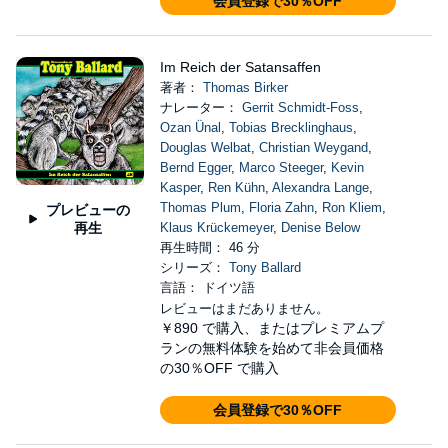
会員登録で30％OFF
Im Reich der Satansaffen
著者：
Thomas Birker
ナレーター：
Gerrit Schmidt-Foss
,
Ozan Ünal
,
Tobias Brecklinghaus
,
Douglas Welbat
,
Christian Weygand
,
Bernd Egger
,
Marco Steeger
,
Kevin
Kasper
,
Ren Kühn
,
Alexandra Lange
,
Thomas Plum
,
Floria Zahn
,
Ron Kliem
,
プレビューの
再生
Klaus Krückemeyer
,
Denise Below
再生時間： 46 分
シリーズ：
Tony Ballard
言語： ドイツ語
レビューはまだありません。
￥890
で購入、またはプレミアムプ
ランの無料体験を始めて非会員価格
の30％OFF で購入
会員登録で30％OFF