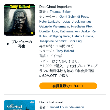
Das Ghoul-Imperium
著者：
Thomas Birker
ナレーター：
Gerrit Schmidt-Foss
,
Peter Lontzek
,
Tobias Brecklinghaus
,
Gabrielle Pietermann
,
Friedhelm Ptok
,
Dorette Hugo
,
Katharina von Daake
,
Ren
Kühn
,
Wolfgang Rüter
,
Patrick Emons
,
Josephine Schmidt
,
Brini Engl
プレビューの
再生
再生時間： 1 時間 20 分
シリーズ：
Tony Ballard
言語： ドイツ語
レビューはまだありません。
￥1,000
で購入、またはプレミアムプ
ランの無料体験を始めて非会員価格
の30％OFF で購入
会員登録で30％OFF
Die Schatzinsel
著者：
Robert Louis Stevenson