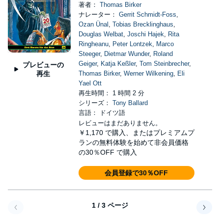
著者：
Thomas Birker
ナレーター：
Gerrit Schmidt-Foss
,
Ozan Ünal
,
Tobias Brecklinghaus
,
Douglas Welbat
,
Joschi Hajek
,
Rita
Ringheanu
,
Peter Lontzek
,
Marco
Steeger
,
Dietmar Wunder
,
Roland
Geiger
,
Katja Keßler
,
Tom Steinbrecher
,
プレビューの
再生
Thomas Birker
,
Werner Wilkening
,
Eli
Yael Ott
再生時間： 1 時間 2 分
シリーズ：
Tony Ballard
言語： ドイツ語
レビューはまだありません。
￥1,170
で購入、またはプレミアムプ
ランの無料体験を始めて非会員価格
の30％OFF で購入
会員登録で30％OFF
1 / 3 ページ
戻る
次へ