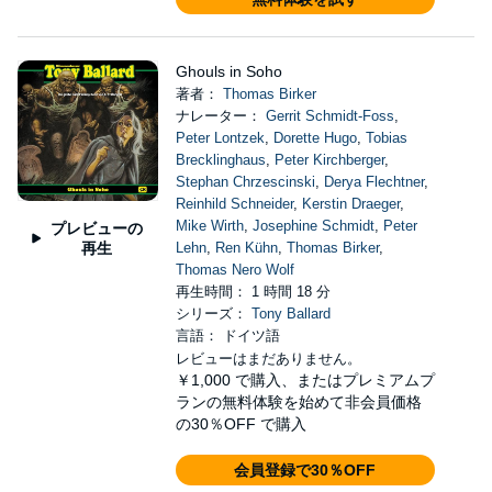
Ghouls in Soho
著者：
Thomas Birker
ナレーター：
Gerrit Schmidt-Foss
,
Peter Lontzek
,
Dorette Hugo
,
Tobias
Brecklinghaus
,
Peter Kirchberger
,
Stephan Chrzescinski
,
Derya Flechtner
,
Reinhild Schneider
,
Kerstin Draeger
,
Mike Wirth
,
Josephine Schmidt
,
Peter
プレビューの
再生
Lehn
,
Ren Kühn
,
Thomas Birker
,
Thomas Nero Wolf
再生時間： 1 時間 18 分
シリーズ：
Tony Ballard
言語： ドイツ語
レビューはまだありません。
￥1,000
で購入、またはプレミアムプ
ランの無料体験を始めて非会員価格
の30％OFF で購入
会員登録で30％OFF