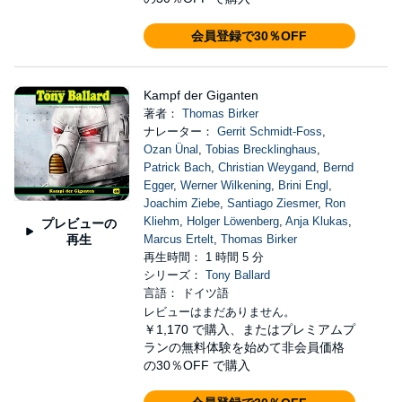
会員登録で30％OFF
Kampf der Giganten
著者：
Thomas Birker
ナレーター：
Gerrit Schmidt-Foss
,
Ozan Ünal
,
Tobias Brecklinghaus
,
Patrick Bach
,
Christian Weygand
,
Bernd
Egger
,
Werner Wilkening
,
Brini Engl
,
Joachim Ziebe
,
Santiago Ziesmer
,
Ron
Kliehm
,
Holger Löwenberg
,
Anja Klukas
,
プレビューの
再生
Marcus Ertelt
,
Thomas Birker
再生時間： 1 時間 5 分
シリーズ：
Tony Ballard
言語： ドイツ語
レビューはまだありません。
￥1,170
で購入、またはプレミアムプ
ランの無料体験を始めて非会員価格
の30％OFF で購入