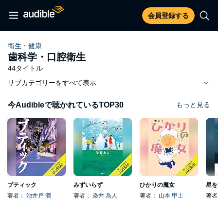
会員登録する
衛生・健康
歯科学・口腔衛生
44タイトル
サブカテゴリーをすべて表示
今Audibleで聴かれているTOP30
もっと見る
ブティック
みずいらず
ひかりの魔女
星を
著者：
池井戸 潤
著者：
染井 為人
著者：
山本 甲士
著