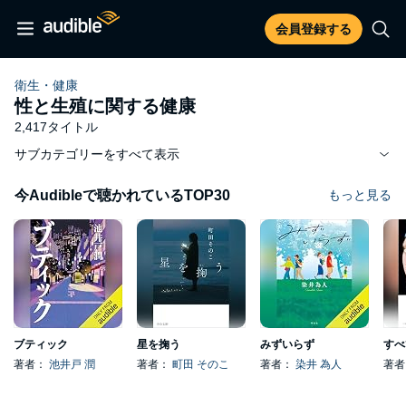
会員登録する
衛生・健康
性と生殖に関する健康
2,417タイトル
サブカテゴリーをすべて表示
今Audibleで聴かれているTOP30
もっと見る
ブティック
星を掬う
みずいらず
著者：
池井戸 潤
著者：
町田 そのこ
著者：
染井 為人
著