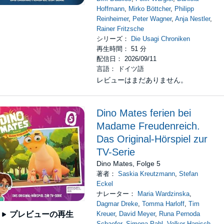
Hoffmann
,
Mirko Böttcher
,
Philipp
Reinheimer
,
Peter Wagner
,
Anja Nestler
,
Rainer Fritzsche
シリーズ：
Die Usagi Chroniken
再生時間： 51 分
配信日： 2026/09/11
言語： ドイツ語
レビューはまだありません。
Dino Mates ferien bei
Madame Freudenreich.
Das Original-Hörspiel zur
TV-Serie
Dino Mates, Folge 5
著者：
Saskia Kreutzmann
,
Stefan
Eckel
ナレーター：
Maria Wardzinska
,
Dagmar Dreke
,
Tomma Harloff
,
Tim
Kreuer
,
David Meyer
,
Runa Pernoda
プレビューの再生
Schaefer
,
Simona Pahl
,
Volker Hanisch
,