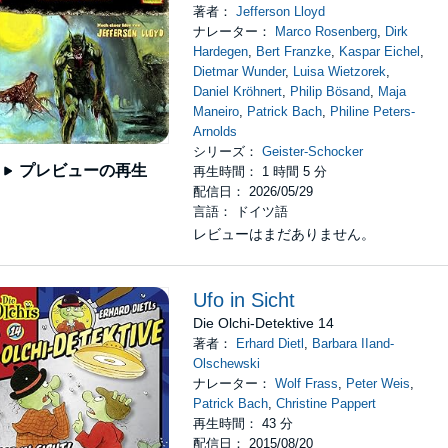
著者：
Jefferson Lloyd
ナレーター：
Marco Rosenberg
,
Dirk
Hardegen
,
Bert Franzke
,
Kaspar Eichel
,
Dietmar Wunder
,
Luisa Wietzorek
,
Daniel Kröhnert
,
Philip Bösand
,
Maja
Maneiro
,
Patrick Bach
,
Philine Peters-
Arnolds
シリーズ：
Geister-Schocker
プレビューの再生
再生時間： 1 時間 5 分
配信日： 2026/05/29
言語： ドイツ語
レビューはまだありません。
Ufo in Sicht
Die Olchi-Detektive 14
著者：
Erhard Dietl
,
Barbara IIand-
Olschewski
ナレーター：
Wolf Frass
,
Peter Weis
,
Patrick Bach
,
Christine Pappert
再生時間： 43 分
配信日： 2015/08/20