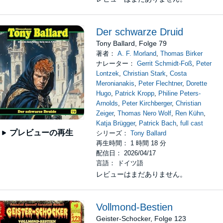
Der schwarze Druid
Tony Ballard, Folge 79
著者：
A. F. Morland
,
Thomas Birker
ナレーター：
Gerrit Schmidt-Foß
,
Peter
Lontzek
,
Christian Stark
,
Costa
Meronianakis
,
Peter Flechtner
,
Dorette
Hugo
,
Patrick Kropp
,
Philine Peters-
Arnolds
,
Peter Kirchberger
,
Christian
Zeiger
,
Thomas Nero Wolf
,
Ren Kühn
,
Katja Brügger
,
Patrick Bach
,
full cast
プレビューの再生
シリーズ：
Tony Ballard
再生時間： 1 時間 18 分
配信日： 2026/04/17
言語： ドイツ語
レビューはまだありません。
Vollmond-Bestien
Geister-Schocker, Folge 123