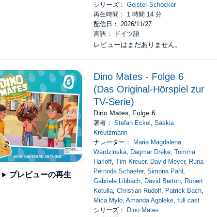
シリーズ：
Geister-Schocker
再生時間： 1 時間 14 分
配信日： 2026/11/27
言語： ドイツ語
レビューはまだありません。
Dino Mates - Folge 6
(Das Original-Hörspiel zur
TV-Serie)
Dino Mates, Folge 6
著者：
Stefan Eckel
,
Saskia
Kreutzmann
ナレーター：
Maria Magdalena
Wardzinska
,
Dagmar Dreke
,
Tomma
Harloff
,
Tim Kreuer
,
David Meyer
,
Runa
Pernoda Schaefer
,
Simona Pahl
,
プレビューの再生
Gabriele Libbach
,
David Berton
,
Robert
Kotulla
,
Christian Rudolf
,
Patrick Bach
,
Mica Mylo
,
Amanda Agbleke
,
full cast
シリーズ：
Dino Mates