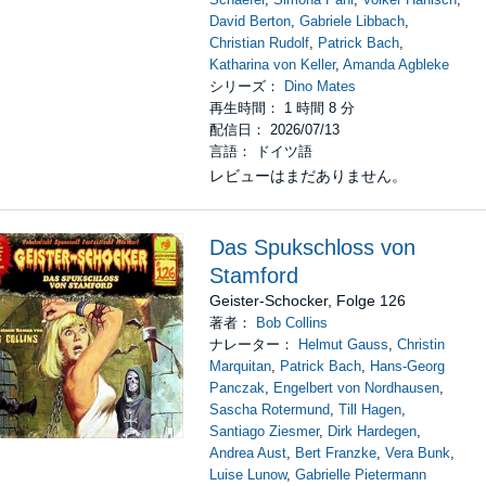
David Berton
,
Gabriele Libbach
,
Christian Rudolf
,
Patrick Bach
,
Katharina von Keller
,
Amanda Agbleke
シリーズ：
Dino Mates
再生時間： 1 時間 8 分
配信日： 2026/07/13
言語： ドイツ語
レビューはまだありません。
Das Spukschloss von
Stamford
Geister-Schocker, Folge 126
著者：
Bob Collins
ナレーター：
Helmut Gauss
,
Christin
Marquitan
,
Patrick Bach
,
Hans-Georg
Panczak
,
Engelbert von Nordhausen
,
Sascha Rotermund
,
Till Hagen
,
Santiago Ziesmer
,
Dirk Hardegen
,
Andrea Aust
,
Bert Franzke
,
Vera Bunk
,
Luise Lunow
,
Gabrielle Pietermann