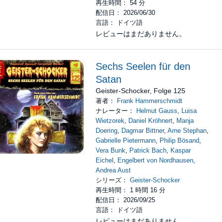
再生時間： 54 分
配信日： 2026/06/30
言語： ドイツ語
レビューはまだありません。
Sechs Seelen für den
Satan
Geister-Schocker, Folge 125
著者：
Frank Hammerschmidt
ナレーター：
Helmut Gauss
,
Luisa
Wietzorek
,
Daniel Kröhnert
,
Manja
Doering
,
Dagmar Bittner
,
Arne Stephan
,
Gabrielle Pietermann
,
Philip Bösand
,
Vera Bunk
,
Patrick Bach
,
Kaspar
Eichel
,
Engelbert von Nordhausen
,
Andrea Aust
シリーズ：
Geister-Schocker
再生時間： 1 時間 16 分
配信日： 2026/09/25
言語： ドイツ語
レビューはまだありません。