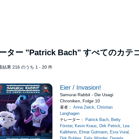
レーター
"Patrick Bach"
すべてのカテ
結果 216 のうち 1 - 20 件
Eier / Invasion!
Samurai Rabbit - Die Usagi
Chroniken, Folge 10
著者：
Anna Zwick
,
Christian
Langhagen
ナレーター：
Patrick Bach
,
Betty
Förster
,
Kevin Kraus
,
Dirk Petrick
,
Lea
Kalbhenn
,
Elmar Gutmann
,
Esra Vural
,
Dirk Bublies
,
Felix Würgler
,
Daniela