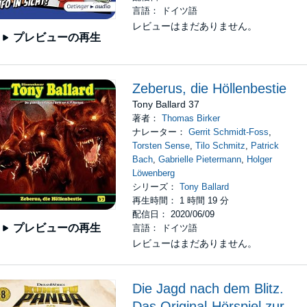
言語： ドイツ語
レビューはまだありません。
プレビューの再生
Zeberus, die Höllenbestie
Tony Ballard 37
著者：
Thomas Birker
ナレーター：
Gerrit Schmidt-Foss
,
Torsten Sense
,
Tilo Schmitz
,
Patrick
Bach
,
Gabrielle Pietermann
,
Holger
Löwenberg
シリーズ：
Tony Ballard
再生時間： 1 時間 19 分
配信日： 2020/06/09
プレビューの再生
言語： ドイツ語
レビューはまだありません。
Die Jagd nach dem Blitz.
Das Original-Hörspiel zur