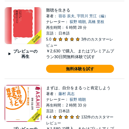
難聴を生きる
著者：
宿谷 辰夫
,
宇田川 芳江（編）
ナレーター：
荻野 晴朗
,
高橋 里枝
再生時間： 6 時間 28 分
言語： 日本語
5.0
3件のカスタマーレ
ビュー
￥2,630
で購入、またはプレミアムプ
プレビューの
再生
ラン30日間無料体験で試す
無料体験を試す
まずは、自分をまるっと肯定しよう
著者：
藤村 高志
ナレーター：
荻野 晴朗
再生時間： 2 時間 33 分
言語： 日本語
4.4
132件のカスタマー
レビュー
￥1,580
で購入、またはプレミアムプ
プレビューの