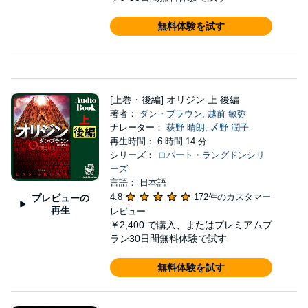
無料体験を試す
[上巻・後編] オリジン 上 後編
著者：
ダン・ブラウン
,
越前 敏弥
ナレーター：
荻野 晴朗
,
〆野 潤子
再生時間： 6 時間 14 分
シリーズ：
ロバート・ラングドンシリ
ーズ
言語： 日本語
4.8
172件のカスタマー
プレビューの
再生
レビュー
￥2,400
で購入、またはプレミアムプ
ラン30日間無料体験で試す
無料体験を試す