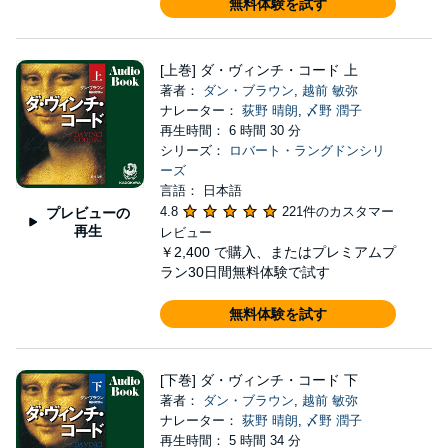
無料体験を試す
[上巻] ダ・ヴィンチ・コード 上
著者：
ダン・ブラウン
,
越前 敏弥
ナレーター：
荻野 晴朗
,
〆野 潤子
再生時間： 6 時間 30 分
シリーズ：
ロバート・ラングドンシリ
ーズ
言語： 日本語
4.8
221件のカスタマー
プレビューの
再生
レビュー
￥2,400
で購入、またはプレミアムプ
ラン30日間無料体験で試す
無料体験を試す
[下巻] ダ・ヴィンチ・コード 下
著者：
ダン・ブラウン
,
越前 敏弥
ナレーター：
荻野 晴朗
,
〆野 潤子
再生時間： 5 時間 34 分