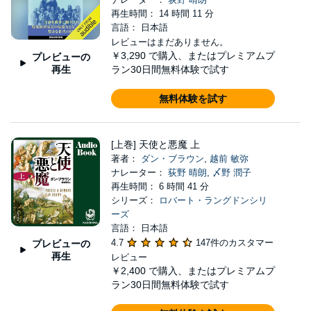
再生時間： 14 時間 11 分
言語： 日本語
レビューはまだありません。
￥3,290
で購入、またはプレミアムプ
プレビューの
再生
ラン30日間無料体験で試す
無料体験を試す
[上巻] 天使と悪魔 上
著者：
ダン・ブラウン
,
越前 敏弥
ナレーター：
荻野 晴朗
,
〆野 潤子
再生時間： 6 時間 41 分
シリーズ：
ロバート・ラングドンシリ
ーズ
言語： 日本語
4.7
147件のカスタマー
プレビューの
再生
レビュー
￥2,400
で購入、またはプレミアムプ
ラン30日間無料体験で試す