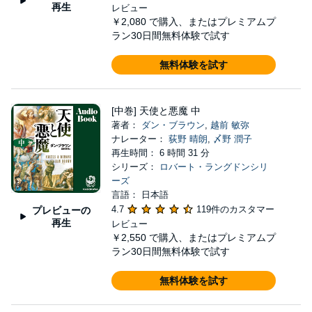
再生
レビュー
￥2,080
で購入、またはプレミアムプ
ラン30日間無料体験で試す
無料体験を試す
[中巻] 天使と悪魔 中
著者：
ダン・ブラウン
,
越前 敏弥
ナレーター：
荻野 晴朗
,
〆野 潤子
再生時間： 6 時間 31 分
シリーズ：
ロバート・ラングドンシリ
ーズ
言語： 日本語
4.7
119件のカスタマー
プレビューの
再生
レビュー
￥2,550
で購入、またはプレミアムプ
ラン30日間無料体験で試す
無料体験を試す