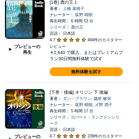
[1巻] 鹿の王 1
著者：
上橋 菜穂子
ナレーター：
荻野 晴朗
再生時間： 6 時間 53 分
シリーズ：
鹿の王
言語： 日本語
4.7
494件のカスタマー
プレビューの
レビュー
再生
￥2,640
で購入、またはプレミアムプ
ラン30日間無料体験で試す
無料体験を試す
[下巻・後編] オリジン 下 後編
著者：
ダン・ブラウン
,
越前 敏弥
ナレーター：
荻野 晴朗
,
〆野 潤子
再生時間： 5 時間 17 分
シリーズ：
ロバート・ラングドンシリ
ーズ
言語： 日本語
4.7
239件のカスタマー
プレビューの