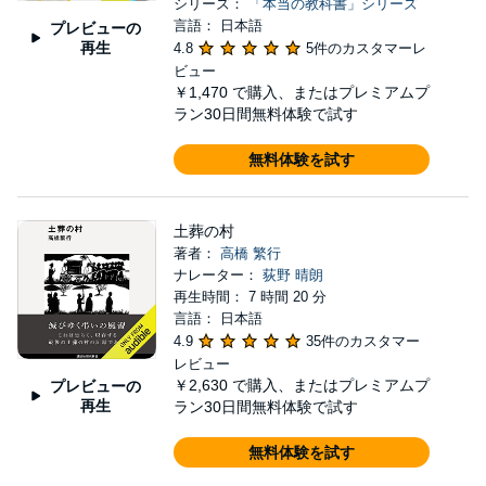
シリーズ：
「本当の教科書」シリーズ
言語： 日本語
プレビューの
再生
4.8
5件のカスタマーレ
ビュー
￥1,470
で購入、またはプレミアムプ
ラン30日間無料体験で試す
無料体験を試す
土葬の村
著者：
高橋 繁行
ナレーター：
荻野 晴朗
再生時間： 7 時間 20 分
言語： 日本語
4.9
35件のカスタマー
レビュー
￥2,630
で購入、またはプレミアムプ
プレビューの
再生
ラン30日間無料体験で試す
無料体験を試す