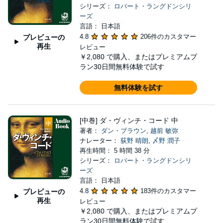
シリーズ：
ロバート・ラングドンシリ
ーズ
言語： 日本語
4.8
206件のカスタマー
プレビューの
再生
レビュー
￥2,080
で購入、またはプレミアムプ
ラン30日間無料体験で試す
無料体験を試す
[中巻] ダ・ヴィンチ・コード 中
著者：
ダン・ブラウン
,
越前 敏弥
ナレーター：
荻野 晴朗
,
〆野 潤子
再生時間： 5 時間 38 分
シリーズ：
ロバート・ラングドンシリ
ーズ
言語： 日本語
4.8
183件のカスタマー
プレビューの
再生
レビュー
￥2,080
で購入、またはプレミアムプ
ラン30日間無料体験で試す