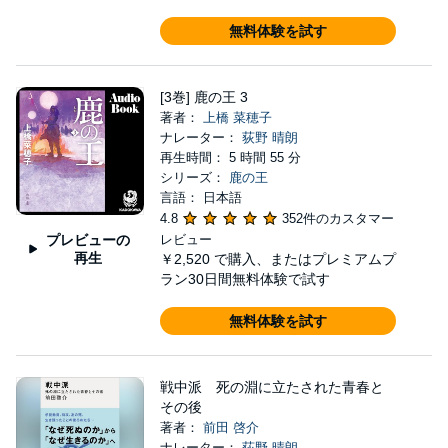
無料体験を試す
[3巻] 鹿の王 3
著者：
上橋 菜穂子
ナレーター：
荻野 晴朗
再生時間： 5 時間 55 分
シリーズ：
鹿の王
言語： 日本語
4.8
352件のカスタマー
プレビューの
レビュー
再生
￥2,520
で購入、またはプレミアムプ
ラン30日間無料体験で試す
無料体験を試す
戦中派 死の淵に立たされた青春と
その後
著者：
前田 啓介
ナレーター：
荻野 晴朗