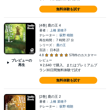
無料体験を試す
[4巻] 鹿の王 4
著者：
上橋 菜穂子
ナレーター：
荻野 晴朗
再生時間： 7 時間 27 分
シリーズ：
鹿の王
言語： 日本語
4.8
578件のカスタマー
プレビューの
レビュー
再生
￥2,640
で購入、またはプレミアムプ
ラン30日間無料体験で試す
無料体験を試す
[2巻] 鹿の王 2
著者：
上橋 菜穂子
ナレーター：
荻野 晴朗