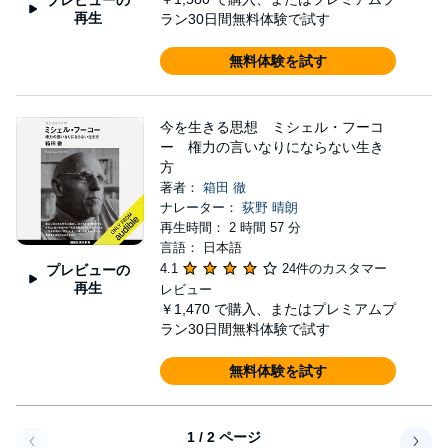
再生
ラン30日間無料体験で試す
無料体験を試す
今を生きる思想 ミシェル・フーコ
ー 権力の言いなりにならない生き
方
著者：
箱田 徹
ナレーター：
荻野 晴朗
再生時間： 2 時間 57 分
言語： 日本語
4.1
24件のカスタマー
プレビューの
再生
レビュー
￥1,470
で購入、またはプレミアムプ
ラン30日間無料体験で試す
無料体験を試す
1 / 2 ページ