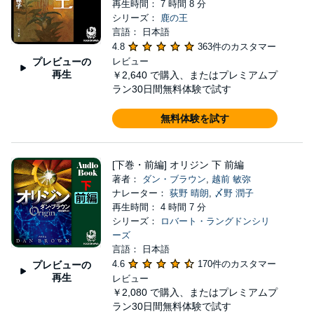
再生時間： 7 時間 8 分
シリーズ：
鹿の王
言語： 日本語
4.8
363件のカスタマー
プレビューの
レビュー
再生
￥2,640
で購入、またはプレミアムプ
ラン30日間無料体験で試す
無料体験を試す
[下巻・前編] オリジン 下 前編
著者：
ダン・ブラウン
,
越前 敏弥
ナレーター：
荻野 晴朗
,
〆野 潤子
再生時間： 4 時間 7 分
シリーズ：
ロバート・ラングドンシリ
ーズ
言語： 日本語
4.6
170件のカスタマー
プレビューの
再生
レビュー
￥2,080
で購入、またはプレミアムプ
ラン30日間無料体験で試す