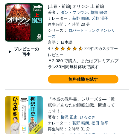
[上巻・前編] オリジン 上 前編
著者：
ダン・ブラウン
,
越前 敏弥
ナレーター：
荻野 晴朗
,
〆野 潤子
再生時間： 4 時間 20 分
シリーズ：
ロバート・ラングドンシリ
ーズ
言語： 日本語
4.7
229件のカスタマー
プレビューの
再生
レビュー
￥2,080
で購入、またはプレミアムプ
ラン30日間無料体験で試す
無料体験を試す
「本当の教科書」シリーズ２―「睡
眠学／あなたの睡眠知識、間違って
ます！」
著者：
柳沢 正史
,
ひろゆき
ナレーター：
荻野 晴朗
,
松田 修平
再生時間： 2 時間 31 分