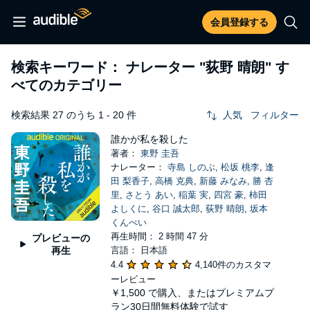
会員登録する
検索キーワード： ナレーター
"荻野 晴朗"
す
べてのカテゴリー
検索結果 27 のうち 1 - 20 件
人気
フィルター
誰かが私を殺した
著者：
東野 圭吾
ナレーター：
寺島 しのぶ
,
松坂 桃李
,
逢
田 梨香子
,
高橋 克典
,
新藤 みなみ
,
勝 杏
里
,
さとう あい
,
稲葉 実
,
四宮 豪
,
柿田
よしくに
,
谷口 誠太郎
,
荻野 晴朗
,
坂本
くんぺい
再生時間： 2 時間 47 分
プレビューの
再生
言語： 日本語
4.4
4,140件のカスタマ
ーレビュー
￥1,500
で購入、またはプレミアムプ
ラン30日間無料体験で試す