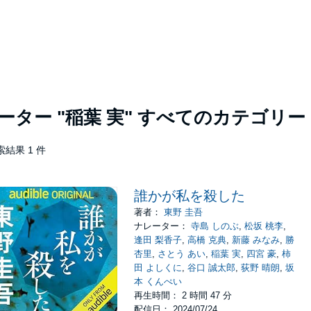
レーター
"稲葉 実"
すべてのカテゴリー
索結果 1 件
誰かが私を殺した
著者：
東野 圭吾
ナレーター：
寺島 しのぶ
,
松坂 桃李
,
逢田 梨香子
,
高橋 克典
,
新藤 みなみ
,
勝
杏里
,
さとう あい
,
稲葉 実
,
四宮 豪
,
柿
田 よしくに
,
谷口 誠太郎
,
荻野 晴朗
,
坂
本 くんぺい
再生時間： 2 時間 47 分
配信日： 2024/07/24