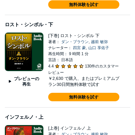
無料体験を試す
ロスト・シンボル・下
[下巻] ロスト・シンボル 下
著者：
ダン・ブラウン
,
越前 敏弥
ナレーター：
四宮 豪
,
山口 享佑子
再生時間： 9 時間 1 分
言語： 日本語
4.4
130件のカスタマー
レビュー
￥2,630
で購入、またはプレミアムプ
プレビューの
再生
ラン30日間無料体験で試す
無料体験を試す
インフェルノ・上
[上巻] インフェルノ 上
著者：
ダン・ブラウン
,
越前 敏弥