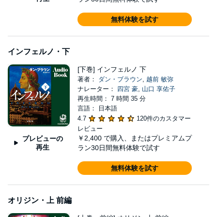
無料体験を試す
インフェルノ・下
[下巻] インフェルノ 下
著者：
ダン・ブラウン
,
越前 敏弥
ナレーター：
四宮 豪
,
山口 享佑子
再生時間： 7 時間 35 分
言語： 日本語
4.7
120件のカスタマー
レビュー
￥2,400
で購入、またはプレミアムプ
プレビューの
再生
ラン30日間無料体験で試す
無料体験を試す
オリジン・上 前編