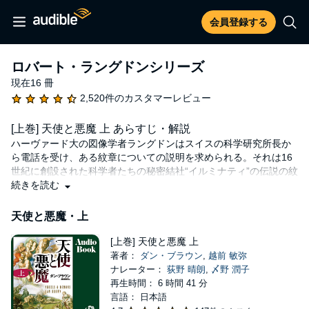
会員登録する
ロバート・ラングドンシリーズ
現在16 冊
2,520件のカスタマーレビュー
[上巻] 天使と悪魔 上 あらすじ・解説
ハーヴァード大の図像学者ラングドンはスイスの科学研究所長か
ら電話を受け、ある紋章についての説明を求められる。それは16
世紀に創設された科学者たちの秘密結社“イルミナティ”の伝説の紋
章だった。紋章は男の死体の胸に焼き印として押されていたのだ
続きを読む
という。殺された男は、最近極秘のうちに反物質の大量生成に成
功した科学者だった。反物質はすでに殺人者に盗まれ、密かにヴ
天使と悪魔・上
ァチカンに持ち込まれていた──。
[上巻] 天使と悪魔 上
(C) 2000 Dan Brown (C) 2000 Toshiya Echizen
著者：
ダン・ブラウン
,
越前 敏弥
ナレーター：
荻野 晴朗
,
〆野 潤子
再生時間： 6 時間 41 分
言語： 日本語