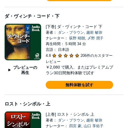
ダ・ヴィンチ・コード・下
[下巻] ダ・ヴィンチ・コード 下
著者：
ダン・ブラウン
,
越前 敏弥
ナレーター：
荻野 晴朗
,
〆野 潤子
再生時間： 5 時間 34 分
言語： 日本語
4.8
206件のカスタマー
レビュー
￥2,080
で購入、またはプレミアムプ
プレビューの
再生
ラン30日間無料体験で試す
無料体験を試す
ロスト・シンボル・上
[上巻] ロスト・シンボル 上
著者：
ダン・ブラウン
,
越前 敏弥
ナレーター：
四宮 豪
,
山口 享佑子