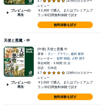
4.7
147件のカスタマー
レビュー
￥2,400
で購入、またはプレミアムプ
プレビューの
再生
ラン30日間無料体験で試す
無料体験を試す
天使と悪魔・中
[中巻] 天使と悪魔 中
著者：
ダン・ブラウン
,
越前 敏弥
ナレーター：
荻野 晴朗
,
〆野 潤子
再生時間： 6 時間 31 分
言語： 日本語
4.7
119件のカスタマー
レビュー
￥2,550
で購入、またはプレミアムプ
プレビューの
再生
ラン30日間無料体験で試す
無料体験を試す