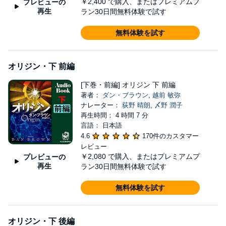
￥2,400
で購入、またはプレミアムプ
プレビューの
再生
ラン30日間無料体験で試す
無料体験を試す
オリジン・下 前編
[下巻・前編] オリジン 下 前編
著者：
ダン・ブラウン
,
越前 敏弥
ナレーター：
荻野 晴朗
,
〆野 潤子
再生時間： 4 時間 7 分
言語： 日本語
4.6
170件のカスタマー
レビュー
￥2,080
で購入、またはプレミアムプ
プレビューの
再生
ラン30日間無料体験で試す
無料体験を試す
オリジン・下 後編