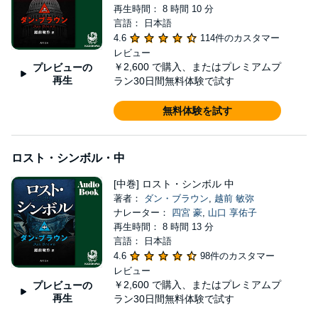
再生時間： 8 時間 10 分
言語： 日本語
4.6
114件のカスタマー
レビュー
￥2,600
で購入、またはプレミアムプ
プレビューの
再生
ラン30日間無料体験で試す
無料体験を試す
ロスト・シンボル・中
[中巻] ロスト・シンボル 中
著者：
ダン・ブラウン
,
越前 敏弥
ナレーター：
四宮 豪
,
山口 享佑子
再生時間： 8 時間 13 分
言語： 日本語
4.6
98件のカスタマー
レビュー
￥2,600
で購入、またはプレミアムプ
プレビューの
再生
ラン30日間無料体験で試す