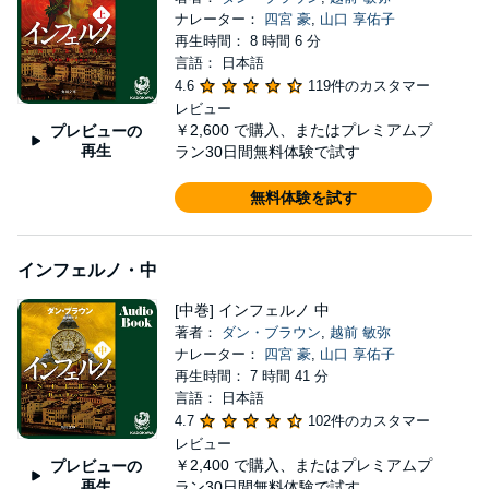
ナレーター：
四宮 豪
,
山口 享佑子
再生時間： 8 時間 6 分
言語： 日本語
4.6
119件のカスタマー
レビュー
￥2,600
で購入、またはプレミアムプ
プレビューの
再生
ラン30日間無料体験で試す
無料体験を試す
インフェルノ・中
[中巻] インフェルノ 中
著者：
ダン・ブラウン
,
越前 敏弥
ナレーター：
四宮 豪
,
山口 享佑子
再生時間： 7 時間 41 分
言語： 日本語
4.7
102件のカスタマー
レビュー
￥2,400
で購入、またはプレミアムプ
プレビューの
再生
ラン30日間無料体験で試す