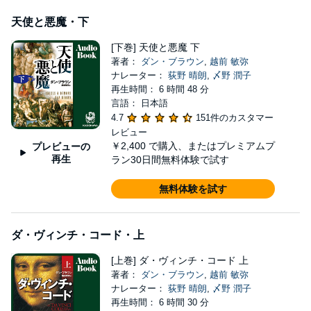
天使と悪魔・下
[下巻] 天使と悪魔 下
著者：
ダン・ブラウン
,
越前 敏弥
ナレーター：
荻野 晴朗
,
〆野 潤子
再生時間： 6 時間 48 分
言語： 日本語
4.7
151件のカスタマー
レビュー
￥2,400
で購入、またはプレミアムプ
プレビューの
再生
ラン30日間無料体験で試す
無料体験を試す
ダ・ヴィンチ・コード・上
[上巻] ダ・ヴィンチ・コード 上
著者：
ダン・ブラウン
,
越前 敏弥
ナレーター：
荻野 晴朗
,
〆野 潤子
再生時間： 6 時間 30 分