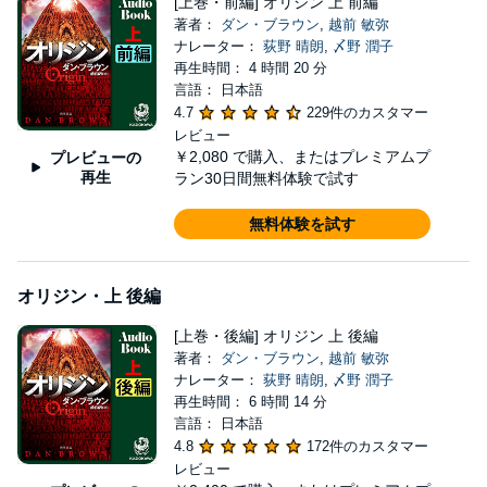
[上巻・前編] オリジン 上 前編
著者：
ダン・ブラウン
,
越前 敏弥
ナレーター：
荻野 晴朗
,
〆野 潤子
再生時間： 4 時間 20 分
言語： 日本語
4.7
229件のカスタマー
レビュー
￥2,080
で購入、またはプレミアムプ
プレビューの
再生
ラン30日間無料体験で試す
無料体験を試す
オリジン・上 後編
[上巻・後編] オリジン 上 後編
著者：
ダン・ブラウン
,
越前 敏弥
ナレーター：
荻野 晴朗
,
〆野 潤子
再生時間： 6 時間 14 分
言語： 日本語
4.8
172件のカスタマー
レビュー