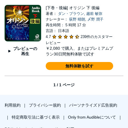
[下巻・後編] オリジン 下 後編
著者：
ダン・ブラウン
,
越前 敏弥
ナレーター：
荻野 晴朗
,
〆野 潤子
再生時間： 5 時間 17 分
言語： 日本語
4.7
239件のカスタマー
レビュー
￥2,080
で購入、またはプレミアムプ
プレビューの
再生
ラン30日間無料体験で試す
無料体験を試す
1 / 1 ページ
利用規約
プライバシー規約
パーソナライズド広告規約
特定商取引法に基づく表示
Only from Audibleについて