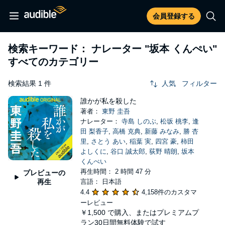
会員登録する
検索キーワード： ナレーター
"坂本 くんぺい"
すべてのカテゴリー
検索結果 1 件
人気
フィルター
誰かが私を殺した
著者：
東野 圭吾
ナレーター：
寺島 しのぶ
,
松坂 桃李
,
逢
田 梨香子
,
高橋 克典
,
新藤 みなみ
,
勝 杏
里
,
さとう あい
,
稲葉 実
,
四宮 豪
,
柿田
よしくに
,
谷口 誠太郎
,
荻野 晴朗
,
坂本
くんぺい
再生時間： 2 時間 47 分
プレビューの
再生
言語： 日本語
4.4
4,158件のカスタマ
ーレビュー
￥1,500
で購入、またはプレミアムプ
ラン30日間無料体験で試す