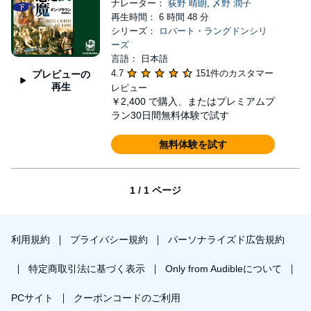
ナレーター：
荻野 晴朗
,
〆野 潤子
再生時間： 6 時間 48 分
シリーズ：
ロバート・ラングドンシリ
ーズ
言語： 日本語
4.7
151件のカスタマー
プレビューの
再生
レビュー
￥2,400
で購入、またはプレミアムプ
ラン30日間無料体験で試す
無料体験を試す
1 / 1 ページ
利用規約
プライバシー規約
パーソナライズド広告規約
特定商取引法に基づく表示
Only from Audibleについて
PCサイト
クーポンコードのご利用