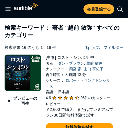
会員登録する
検索キーワード： 著者
"越前 敏弥"
すべての
カテゴリー
検索結果 16 のうち 1 - 16 件
人気
フィルター
[中巻] ロスト・シンボル 中
著者：
ダン・ブラウン
,
越前 敏弥
ナレーター：
四宮 豪
,
山口 享佑子
再生時間： 8 時間 13 分
シリーズ：
ロバート・ラングドンシリ
ーズ
言語： 日本語
4.6
98件のカスタマー
プレビューの
再生
レビュー
￥2,600
で購入、またはプレミアムプ
ラン30日間無料体験で試す
無料体験を試す