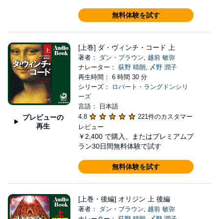
無料体験を試す
[上巻] ダ・ヴィンチ・コード 上
著者：
ダン・ブラウン
,
越前 敏弥
ナレーター：
荻野 晴朗
,
〆野 潤子
再生時間： 6 時間 30 分
シリーズ：
ロバート・ラングドンシリ
ーズ
言語： 日本語
4.8
221件のカスタマー
プレビューの
再生
レビュー
￥2,400
で購入、またはプレミアムプ
ラン30日間無料体験で試す
無料体験を試す
[上巻・後編] オリジン 上 後編
著者：
ダン・ブラウン
,
越前 敏弥
ナレーター：
荻野 晴朗
,
〆野 潤子