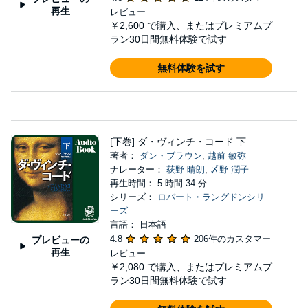
再生
レビュー
￥2,600
で購入、またはプレミアムプ
ラン30日間無料体験で試す
無料体験を試す
[下巻] ダ・ヴィンチ・コード 下
著者：
ダン・ブラウン
,
越前 敏弥
ナレーター：
荻野 晴朗
,
〆野 潤子
再生時間： 5 時間 34 分
シリーズ：
ロバート・ラングドンシリ
ーズ
言語： 日本語
4.8
206件のカスタマー
プレビューの
再生
レビュー
￥2,080
で購入、またはプレミアムプ
ラン30日間無料体験で試す