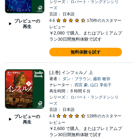
シリーズ：
ロバート・ラングドンシリ
ーズ
言語： 日本語
4.6
170件のカスタマー
プレビューの
再生
レビュー
￥2,080
で購入、またはプレミアムプ
ラン30日間無料体験で試す
無料体験を試す
[上巻] インフェルノ 上
著者：
ダン・ブラウン
,
越前 敏弥
ナレーター：
四宮 豪
,
山口 享佑子
再生時間： 8 時間 6 分
シリーズ：
ロバート・ラングドンシリ
ーズ
言語： 日本語
4.6
119件のカスタマー
プレビューの
再生
レビュー
￥2,600
で購入、またはプレミアムプ
ラン30日間無料体験で試す