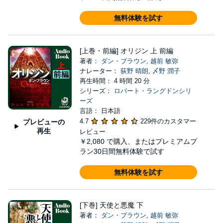
無料体験を試す
[上巻・前編] オリジン 上 前編
著者：
ダン・ブラウン
,
越前 敏弥
ナレーター：
荻野 晴朗
,
〆野 潤子
再生時間： 4 時間 20 分
シリーズ：
ロバート・ラングドンシリ
ーズ
言語： 日本語
4.7
229件のカスタマー
プレビューの
再生
レビュー
￥2,080
で購入、またはプレミアムプ
ラン30日間無料体験で試す
無料体験を試す
[下巻] 天使と悪魔 下
著者：
ダン・ブラウン
,
越前 敏弥