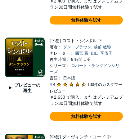
￥2,400
で購入、またはプレミアムプ
ラン30日間無料体験で試す
無料体験を試す
[下巻] ロスト・シンボル 下
著者：
ダン・ブラウン
,
越前 敏弥
ナレーター：
四宮 豪
,
山口 享佑子
再生時間： 9 時間 1 分
シリーズ：
ロバート・ラングドンシリ
ーズ
言語： 日本語
4.4
130件のカスタマー
プレビューの
再生
レビュー
￥2,630
で購入、またはプレミアムプ
ラン30日間無料体験で試す
無料体験を試す
[中巻] ダ・ヴィンチ・コード 中