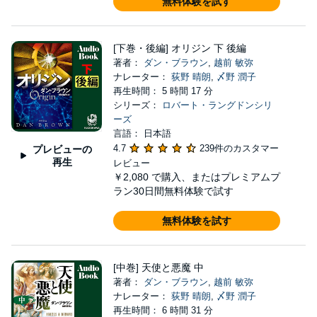
無料体験を試す
[下巻・後編] オリジン 下 後編
著者：
ダン・ブラウン
,
越前 敏弥
ナレーター：
荻野 晴朗
,
〆野 潤子
再生時間： 5 時間 17 分
シリーズ：
ロバート・ラングドンシリ
ーズ
言語： 日本語
4.7
239件のカスタマー
プレビューの
再生
レビュー
￥2,080
で購入、またはプレミアムプ
ラン30日間無料体験で試す
無料体験を試す
[中巻] 天使と悪魔 中
著者：
ダン・ブラウン
,
越前 敏弥
ナレーター：
荻野 晴朗
,
〆野 潤子
再生時間： 6 時間 31 分