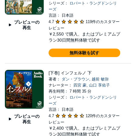
シリーズ：
ロバート・ラングドンシリ
ーズ
言語： 日本語
4.7
119件のカスタマー
プレビューの
再生
レビュー
￥2,550
で購入、またはプレミアムプ
ラン30日間無料体験で試す
無料体験を試す
[下巻] インフェルノ 下
著者：
ダン・ブラウン
,
越前 敏弥
ナレーター：
四宮 豪
,
山口 享佑子
再生時間： 7 時間 35 分
シリーズ：
ロバート・ラングドンシリ
ーズ
言語： 日本語
4.7
120件のカスタマー
プレビューの
再生
レビュー
￥2,400
で購入、またはプレミアムプ
ラン30日間無料体験で試す