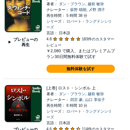
著者：
ダン・ブラウン
,
越前 敏弥
ナレーター：
荻野 晴朗
,
〆野 潤子
再生時間： 5 時間 38 分
シリーズ：
ロバート・ラングドンシリ
ーズ
言語： 日本語
4.8
183件のカスタマー
プレビューの
再生
レビュー
￥2,080
で購入、またはプレミアムプ
ラン30日間無料体験で試す
無料体験を試す
[上巻] ロスト・シンボル 上
著者：
ダン・ブラウン
,
越前 敏弥
ナレーター：
四宮 豪
,
山口 享佑子
再生時間： 8 時間 10 分
シリーズ：
ロバート・ラングドンシリ
ーズ
言語： 日本語
4.6
114件のカスタマー
プレビューの