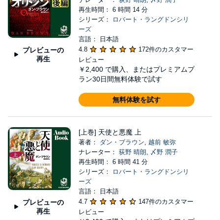
再生時間： 6 時間 14 分
シリーズ：
ロバート・ラングドンシリ
ーズ
言語： 日本語
4.8
172件のカスタマー
プレビューの
再生
レビュー
￥2,400
で購入、またはプレミアムプ
ラン30日間無料体験で試す
無料体験を試す
[上巻] 天使と悪魔 上
著者：
ダン・ブラウン
,
越前 敏弥
ナレーター：
荻野 晴朗
,
〆野 潤子
再生時間： 6 時間 41 分
シリーズ：
ロバート・ラングドンシリ
ーズ
言語： 日本語
4.7
147件のカスタマー
プレビューの
再生
レビュー