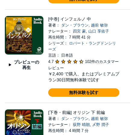
[中巻] インフェルノ 中
著者：
ダン・ブラウン
,
越前 敏弥
ナレーター：
四宮 豪
,
山口 享佑子
再生時間： 7 時間 41 分
シリーズ：
ロバート・ラングドンシリ
ーズ
言語： 日本語
4.7
102件のカスタマー
プレビューの
再生
レビュー
￥2,400
で購入、またはプレミアムプ
ラン30日間無料体験で試す
無料体験を試す
[下巻・前編] オリジン 下 前編
著者：
ダン・ブラウン
,
越前 敏弥
ナレーター：
荻野 晴朗
,
〆野 潤子
再生時間： 4 時間 7 分