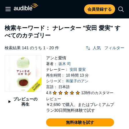
会員登録する
検索キーワード： ナレーター
"安田 愛実"
す
べてのカテゴリー
検索結果 141 のうち 1 - 20 件
人気
フィルター
アンと愛情
著者：
坂木 司
ナレーター：
安田 愛実
再生時間： 10 時間 13 分
シリーズ：
和菓子のアン
言語： 日本語
4.8
128件のカスタマー
プレビューの
レビュー
再生
￥2,690
で購入、またはプレミアムプ
ラン30日間無料体験で試す
無料体験を試す