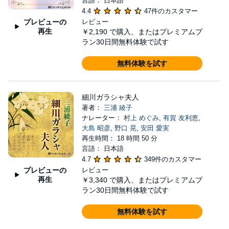
言語： 日本語
4.4
47件のカスタマー
プレビューの
レビュー
再生
￥2,190
で購入、またはプレミアムプ
ラン30日間無料体験で試す
無料体験を試す
細川ガラシャ夫人
著者：
三浦 綾子
ナレーター：
村上 めぐみ
,
有賀 友利恵
,
大島 昭彦
,
野口 晃
,
安田 愛実
再生時間： 18 時間 50 分
言語： 日本語
4.7
349件のカスタマー
プレビューの
レビュー
再生
￥3,340
で購入、またはプレミアムプ
ラン30日間無料体験で試す
無料体験を試す