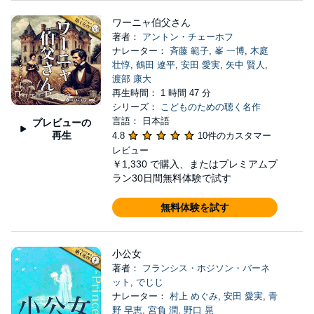
ワーニャ伯父さん
著者：
アントン・チェーホフ
ナレーター：
斉藤 範子
,
峯 一博
,
木庭
壮惇
,
鶴田 遼平
,
安田 愛実
,
矢中 賢人
,
渡部 康大
再生時間： 1 時間 47 分
シリーズ：
こどものための聴く名作
言語： 日本語
プレビューの
再生
4.8
10件のカスタマー
レビュー
￥1,330
で購入、またはプレミアムプ
ラン30日間無料体験で試す
無料体験を試す
小公女
著者：
フランシス・ホジソン・バーネ
ット
,
でじじ
ナレーター：
村上 めぐみ
,
安田 愛実
,
青
野 早恵
,
宮負 潤
,
野口 晃