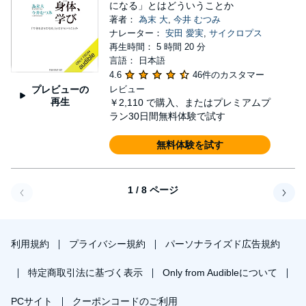
になる」とはどういうことか
著者：
為末 大
,
今井 むつみ
ナレーター：
安田 愛実
,
サイクロプス
再生時間： 5 時間 20 分
言語： 日本語
4.6
46件のカスタマー
プレビューの
レビュー
再生
￥2,110
で購入、またはプレミアムプ
ラン30日間無料体験で試す
無料体験を試す
1 / 8 ページ
戻る
次へ
利用規約
プライバシー規約
パーソナライズド広告規約
特定商取引法に基づく表示
Only from Audibleについて
PCサイト
クーポンコードのご利用