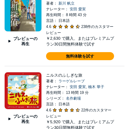
著者：
新川 帆立
ナレーター：
安田 愛実
再生時間： 8 時間 43 分
言語： 日本語
4.6
238件のカスタマー
レビュー
￥2,630
で購入、またはプレミアムプ
プレビューの
再生
ラン30日間無料体験で試す
無料体験を試す
ニルスのふしぎな旅
著者：
ラーゲルレーブ
ナレーター：
安田 愛実
,
楠木 華子
再生時間： 13 時間 19 分
シリーズ：
名作劇場
言語： 日本語
4.6
22件のカスタマー
プレビューの
レビュー
再生
￥5,920
で購入、またはプレミアムプ
ラン30日間無料体験で試す