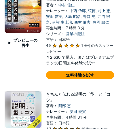
著者：
中村 信仁
ナレーター：
中西 伶郎
,
弦徳
,
村上 恵
,
安田 愛実
,
大島 昭彦
,
野口 晃
,
井門 宗
之
,
伊智 生士冶
,
西村 健志
,
豊岡 聡仁
再生時間： 7 時間 3 分
シリーズ：
営業の魔法
言語： 日本語
プレビューの
再生
4.8
176件のカスタマー
レビュー
￥2,630
で購入、またはプレミアムプ
ラン30日間無料体験で試す
無料体験を試す
きちんと伝わる説明の「型」と「コ
ツ」
著者：
阿部 恵
ナレーター：
安田 愛実
再生時間： 4 時間 34 分
言語： 日本語