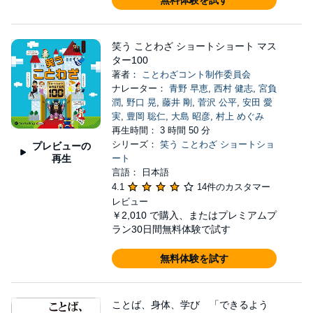
無料体験を試す
笑う ことわざ ショートショート マス
ター100
著者：
ことわざコント制作委員会
ナレーター：
青野 早恵
,
西村 健志
,
宮負
潤
,
野口 晃
,
藤井 剛
,
菅沢 公平
,
安田 愛
実
,
豊岡 聡仁
,
大島 昭彦
,
村上 めぐみ
再生時間： 3 時間 50 分
シリーズ：
笑う ことわざ ショートショ
プレビューの
再生
ート
言語： 日本語
4.1
14件のカスタマー
レビュー
￥2,010
で購入、またはプレミアムプ
ラン30日間無料体験で試す
無料体験を試す
ことば、身体、学び 「できるよう