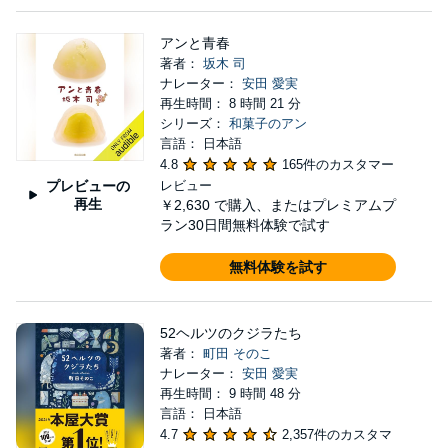
アンと青春
著者：
坂木 司
ナレーター：
安田 愛実
再生時間： 8 時間 21 分
シリーズ：
和菓子のアン
言語： 日本語
4.8
165件のカスタマー
プレビューの
レビュー
再生
￥2,630
で購入、またはプレミアムプ
ラン30日間無料体験で試す
無料体験を試す
52ヘルツのクジラたち
著者：
町田 そのこ
ナレーター：
安田 愛実
再生時間： 9 時間 48 分
言語： 日本語
4.7
2,357件のカスタマ