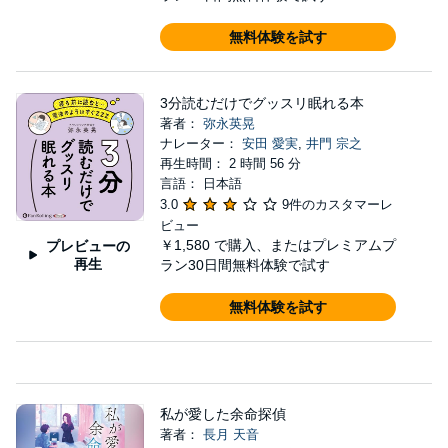
無料体験を試す
3分読むだけでグッスリ眠れる本
著者：
弥永英晃
ナレーター：
安田 愛実
,
井門 宗之
再生時間： 2 時間 56 分
言語： 日本語
3.0
9件のカスタマーレ
ビュー
￥1,580
で購入、またはプレミアムプ
プレビューの
再生
ラン30日間無料体験で試す
無料体験を試す
私が愛した余命探偵
著者：
長月 天音