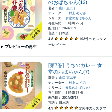
のおばちゃん(13)
著者：
山口 恵以子
ナレーター：
村上 めぐみ
シリーズ：
食堂のおばちゃん
再生時間： 5 時間 29 分
配信日： 2024/11/15
言語： 日本語
4.8
193件のカスタマ
ーレビュー
プレビューの再生
[第7巻] うちのカレー 食
堂のおばちゃん(7)
著者：
山口 恵以子
ナレーター：
村上 めぐみ
シリーズ：
食堂のおばちゃん
再生時間： 5 時間 37 分
配信日： 2024/05/17
言語： 日本語
4.9
236件のカスタマ