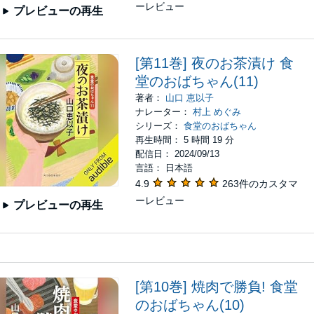
ーレビュー
プレビューの再生
[第11巻] 夜のお茶漬け 食
堂のおばちゃん(11)
著者：
山口 恵以子
ナレーター：
村上 めぐみ
シリーズ：
食堂のおばちゃん
再生時間： 5 時間 19 分
配信日： 2024/09/13
言語： 日本語
4.9
263件のカスタマ
ーレビュー
プレビューの再生
[第10巻] 焼肉で勝負! 食堂
のおばちゃん(10)