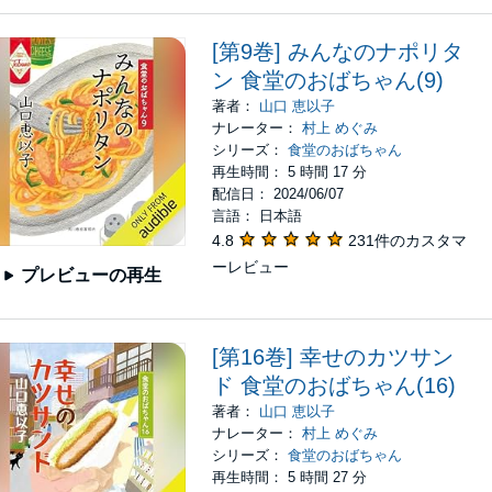
[第9巻] みんなのナポリタ
ン 食堂のおばちゃん(9)
著者：
山口 恵以子
ナレーター：
村上 めぐみ
シリーズ：
食堂のおばちゃん
再生時間： 5 時間 17 分
配信日： 2024/06/07
言語： 日本語
4.8
231件のカスタマ
ーレビュー
プレビューの再生
[第16巻] 幸せのカツサン
ド 食堂のおばちゃん(16)
著者：
山口 恵以子
ナレーター：
村上 めぐみ
シリーズ：
食堂のおばちゃん
再生時間： 5 時間 27 分