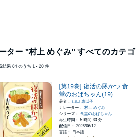
レーター
"村上 めぐみ"
すべてのカテゴ
結果 84 のうち 1 - 20 件
[第19巻] 復活の豚かつ 食
堂のおばちゃん(19)
著者：
山口 恵以子
ナレーター：
村上 めぐみ
シリーズ：
食堂のおばちゃん
再生時間： 5 時間 30 分
配信日： 2026/06/12
言語： 日本語