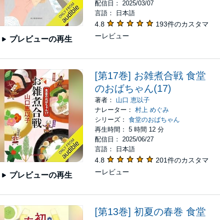
配信日： 2025/03/07
言語： 日本語
4.8
193件のカスタマ
ーレビュー
プレビューの再生
[第17巻] お雑煮合戦 食堂
のおばちゃん(17)
著者：
山口 恵以子
ナレーター：
村上 めぐみ
シリーズ：
食堂のおばちゃん
再生時間： 5 時間 12 分
配信日： 2025/06/27
言語： 日本語
4.8
201件のカスタマ
ーレビュー
プレビューの再生
[第13巻] 初夏の春巻 食堂