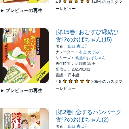
4.8
146件のカスタマ
ーレビュー
プレビューの再生
[第15巻] おむすび縁結び
食堂のおばちゃん(15)
著者：
山口 恵以子
ナレーター：
村上 めぐみ
シリーズ：
食堂のおばちゃん
再生時間： 5 時間 35 分
配信日： 2025/01/31
言語： 日本語
4.8
205件のカスタマ
ーレビュー
プレビューの再生
[第2巻] 恋するハンバーグ
食堂のおばちゃん(2)
著者：
山口 恵以子