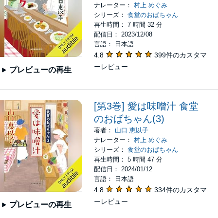
ナレーター：
村上 めぐみ
シリーズ：
食堂のおばちゃん
再生時間： 7 時間 32 分
配信日： 2023/12/08
言語： 日本語
4.8
399件のカスタマ
ーレビュー
プレビューの再生
[第3巻] 愛は味噌汁 食堂
のおばちゃん(3)
著者：
山口 恵以子
ナレーター：
村上 めぐみ
シリーズ：
食堂のおばちゃん
再生時間： 5 時間 47 分
配信日： 2024/01/12
言語： 日本語
4.8
334件のカスタマ
ーレビュー
プレビューの再生