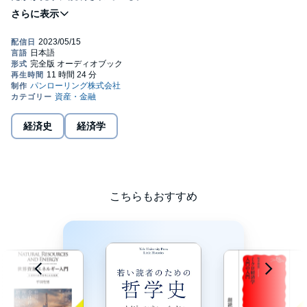
——————ロバート・J・シラー(イェール大学教授、2013年ノ
ーベル経済学賞受賞)
【日常生活から世界の本質まで、経済学はすべてに通ず】
たとえば、いまそこに建てるべきは病院? それとも電車の駅?
あるいは、最新のiPadと時計、そのどちらを買うべきか。
経済学は多様な視点から、現実を考えるヒントを与えてくれる。
古代ギリシャの哲学者から、スミス、マーシャル、ケインズ……
さらにはクルーグマン、セン、ピケティなど現代の賢人まで、
多様な経済思想家に出会うことが、その最良の出発点になる。
経済史
経済学
目次
若い読者のための経済学史
Chapter1 冷静な頭脳と温かい心
Chapter2 空を舞う白鳥
Chapter3 神の経済
こちらもおすすめ
Chapter4 黄金を求めて
Chapter5 自然の恵み
Chapter6 見えざる手
Chapter7 穀物が鉄に出会う
Chapter8 理想の世界
Chapter9 養う口が多すぎる
Chapter10 世界の労働者
Chapter11 完全なる均衡
Chapter12 太陽を締め出す