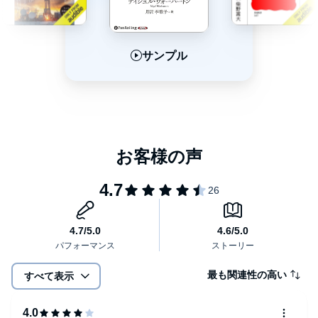
Chapter13 戦争の利益
Chapter14 騒々しいトランペット吹き
Chapter15 コークか、ペプシか
Chapter16 計画する人
サンプル
サンプル
サンプル
Chapter17 お金を見せびらかす
Chapter18 排水溝のむこうへ
Chapter19 創造的破壊
Chapter20 囚人のジレンマ
Chapter21 政府の専制
Chapter22 ビッグ・プッシュ
Chapter23 経済学はすべてに通ず
Chapter24 成長
Chapter25 美しい調和
Chapter26 ふたつの世界
Chapter27 浴槽を満たす
Chapter28 道化師による支配
Chapter29 貨幣錯覚
Chapter30 未来の予測
Chapter31 攻撃する投機家
Chapter32 虐げられている人々を救う
Chapter33 わたしを知り、あなたを知る
最も関連性の高い
すべて表示
Chapter34 破られた約束
Chapter35 消えた女性たち
Chapter36 霧のなかの頭
Chapter37 現実世界における経済学