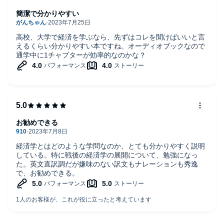
Chapter38 野獣化する銀行家
簡潔で分かりやすい
Chapter39 空高くそびえる巨人
Chapter40 なぜ経済学者か
【著者】ナイアル・キシテイニー(NIALL KISHTAINY)
高校、大学で経済を学ぶなら、先ずはコレを聞けばいいと言
ロンドン在住の経済史家にして政治経済ジャーナリスト。世界銀
えるくらい分かりやすい本ですね。オーディオブックなので
行や国連アフリカ経済委員会、英国政府で働いた経験をもつ。最
通学中に1チャプターが効率的なのかな？
近までLSE(ロンドン・スクール・オブ・エコノミクス)の教壇に立
っていた。著書の邦訳に『経済学大図鑑』(三省堂)、『1分間で経
済学』(ダイヤモンド社)がある。
【訳者】月沢 李歌子(つきさわ・りかこ)
津田塾大学卒業。英国留学、外資系金融機関勤務を経て翻訳家。
おもな訳書に『日常の疑問を経済学で考える』『成功する人は偶
お勧めできる
然を味方にする』(ともに日本経済新聞社)、著書に『夢をかなえる
時間術』(すばる舎)がある。
経済学とはどのような学問なのか、とても分かりやすく説明
※本商品は『若い読者のための経済学史』
している。特に戦後の経済学の展開について、勉強になっ
【発行】すばる舎 ナイジェル・ウォーバートン著 ISBN：
た。英文直訳調だが嫌味のない訳文もナレーションも秀逸
9784799106846 336頁 3520円(税別)をオーディオ化したもので
で、お勧めできる。
す。
©Rikako Tsukisawa 2018