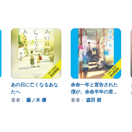
。
お菓子」とは？
続けた亡き両親の真意とは？
ぶ未来とは――
あの日に亡くなるあな
余命一年と宣告された
たへ
僕が、余命半年の君と
出会った話
著者：
藤ノ木 優
著者：
森田 碧