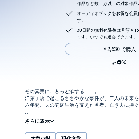
作品など数十万以上の対象作品
オーディオブックをお得な会員
す。
30日間の無料体験後は月額￥15
ます。いつでも退会できます。
￥2,630 で購入
その真実に、きっと涙する――。
洋菓子店で起こるささやかな事件が、二人の未来を
六年間、夫の闘病生活を支えた著者。亡き夫に捧ぐ
「今日はどんなお客さんの話？」
西荻窪にあるコイズミ洋菓子店で働く二葉には、腹
一星は大のケーキ好きだが、禁食のため空腹と暇を
大衆小説
現代文学