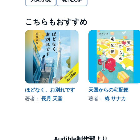
やかな謎を解き明かすことが二人の楽しみとなった
幼い女の子が香りを頼りに一人探し続ける「楽しい
実家を出た娘の誕生日ケーキを毎年購入し、記録し
こちらもおすすめ
そして、謎に隠された様々な想いに触れた二人が選
©Amane Nagatsuki 2024 (P)2024 Audible, Inc.
ほどなく、お別れです
天国からの宅配便
著者：
長月 天音
著者：
柊 サナカ
Audible制作部より