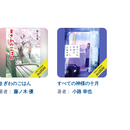
まぎわのごはん
すべての神様の十月
ナース
もの
著者：
藤ノ木 優
著者：
小路 幸也
著者