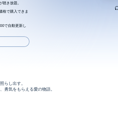
が聴き放題。
価格で購入できま
00で自動更新し
照らし出す。
、勇気をもらえる愛の物語。
部に肉腫を抱え長期入院中の夫、一星がいる。
持て余しており、いつしか、二葉が店から持ち帰るささ