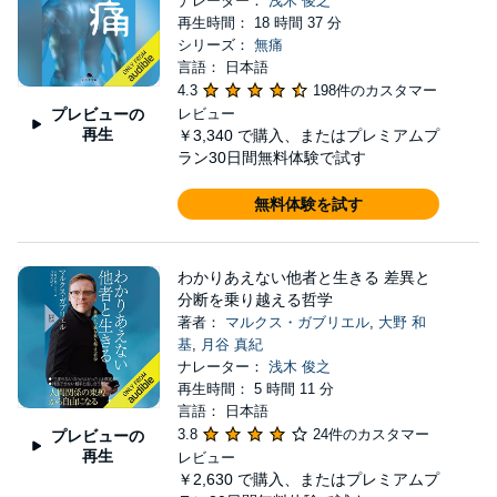
ナレーター：
浅木 俊之
再生時間： 18 時間 37 分
シリーズ：
無痛
言語： 日本語
4.3
198件のカスタマー
プレビューの
レビュー
再生
￥3,340
で購入、またはプレミアムプ
ラン30日間無料体験で試す
無料体験を試す
わかりあえない他者と生きる 差異と
分断を乗り越える哲学
著者：
マルクス・ガブリエル
,
大野 和
基
,
月谷 真紀
ナレーター：
浅木 俊之
再生時間： 5 時間 11 分
言語： 日本語
3.8
24件のカスタマー
プレビューの
再生
レビュー
￥2,630
で購入、またはプレミアムプ