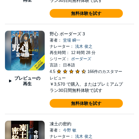
ラン30日間無料体験で試す
無料体験を試す
野心 ボーダーズ 3
著者：
堂場 瞬一
ナレーター：
浅木 俊之
再生時間： 12 時間 28 分
シリーズ：
ボーダーズ
言語： 日本語
4.5
166件のカスタマー
プレビューの
レビュー
再生
￥3,570
で購入、またはプレミアムプ
ラン30日間無料体験で試す
無料体験を試す
凍土の密約
著者：
今野 敏
ナレーター：
浅木 俊之