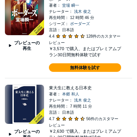
著者：
堂場 瞬一
ナレーター：
浅木 俊之
再生時間： 12 時間 46 分
シリーズ：
ボーダーズ
言語： 日本語
4.4
128件のカスタマー
プレビューの
レビュー
再生
￥3,570
で購入、またはプレミアムプ
ラン30日間無料体験で試す
無料体験を試す
東大生に教える日本史
著者：
本郷 和人
ナレーター：
浅木 俊之
再生時間： 7 時間 11 分
言語： 日本語
4.7
56件のカスタマー
レビュー
￥2,630
で購入、またはプレミアムプ
プレビューの
再生