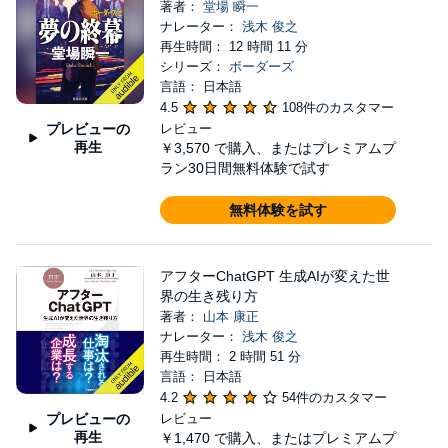
著者：
堂場 瞬一
ナレーター：
浅木 俊之
再生時間： 12 時間 11 分
シリーズ：
ボーダーズ
言語： 日本語
4.5
108件のカスタマー
プレビューの
レビュー
再生
￥3,570
で購入、またはプレミアムプ
ラン30日間無料体験で試す
無料体験を試す
アフターChatGPT 生成AIが変えた世
界の生き残り方
著者：
山本 康正
ナレーター：
浅木 俊之
再生時間： 2 時間 51 分
言語： 日本語
4.2
54件のカスタマー
プレビューの
レビュー
再生
￥1,470
で購入、またはプレミアムプ