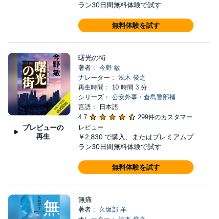
ラン30日間無料体験で試す
無料体験を試す
曙光の街
著者：
今野 敏
ナレーター：
浅木 俊之
再生時間： 10 時間 3 分
シリーズ：
公安外事・倉島警部補
言語： 日本語
4.7
299件のカスタマー
プレビューの
レビュー
再生
￥2,830
で購入、またはプレミアムプ
ラン30日間無料体験で試す
無料体験を試す
無痛
著者：
久坂部 羊