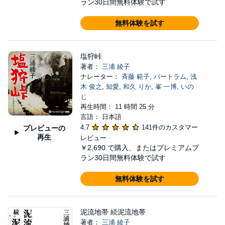
ラン30日間無料体験で試す
無料体験を試す
塩狩峠
著者：
三浦 綾子
ナレーター：
斉藤 範子
,
バートラム
,
浅
木 俊之
,
知愛
,
和久 りか
,
峯 一博
,
いの
じ
再生時間： 11 時間 25 分
言語： 日本語
4.7
141件のカスタマー
プレビューの
再生
レビュー
￥2,690
で購入、またはプレミアムプ
ラン30日間無料体験で試す
無料体験を試す
泥流地帯 続泥流地帯
著者：
三浦 綾子