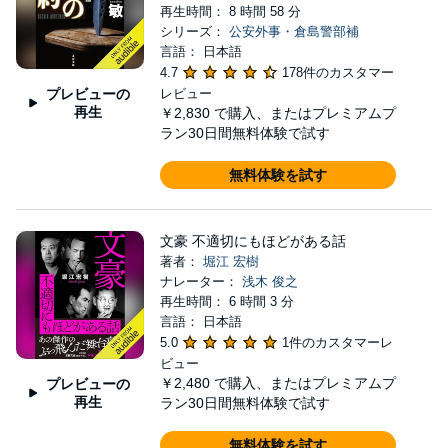
再生時間： 8 時間 58 分
シリーズ：
公安外事・倉島警部補
言語： 日本語
4.7
178件のカスタマー
プレビューの
レビュー
再生
￥2,830
で購入、またはプレミアムプ
ラン30日間無料体験で試す
無料体験を試す
文豪 不適切にもほどがある話
著者：
堀江 宏樹
ナレーター：
浅木 俊之
再生時間： 6 時間 3 分
言語： 日本語
5.0
1件のカスタマーレ
ビュー
￥2,480
で購入、またはプレミアムプ
プレビューの
再生
ラン30日間無料体験で試す
無料体験を試す