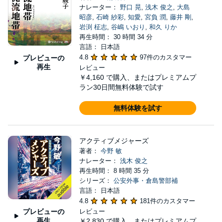
ナレーター：
野口 晃
,
浅木 俊之
,
大島
昭彦
,
石崎 紗彩
,
知愛
,
宮負 潤
,
藤井 剛
,
岩渕 柾志
,
谷嶋 いおり
,
和久 りか
再生時間： 30 時間 34 分
言語： 日本語
4.8
97件のカスタマー
プレビューの
再生
レビュー
￥4,160
で購入、またはプレミアムプ
ラン30日間無料体験で試す
無料体験を試す
アクティブメジャーズ
著者：
今野 敏
ナレーター：
浅木 俊之
再生時間： 8 時間 35 分
シリーズ：
公安外事・倉島警部補
言語： 日本語
4.8
181件のカスタマー
プレビューの
レビュー
再生
￥2,830
で購入、またはプレミアムプ