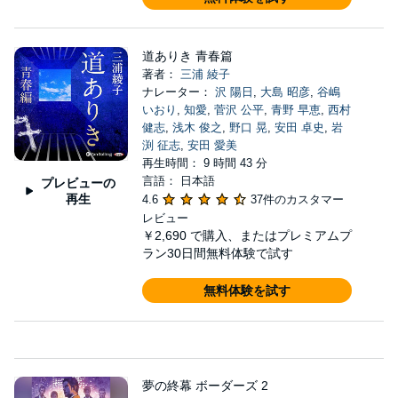
道ありき 青春篇
著者：
三浦 綾子
ナレーター：
沢 陽日
,
大島 昭彦
,
谷嶋
いおり
,
知愛
,
菅沢 公平
,
青野 早恵
,
西村
健志
,
浅木 俊之
,
野口 晃
,
安田 卓史
,
岩
渕 征志
,
安田 愛美
再生時間： 9 時間 43 分
言語： 日本語
プレビューの
再生
4.6
37件のカスタマー
レビュー
￥2,690
で購入、またはプレミアムプ
ラン30日間無料体験で試す
無料体験を試す
夢の終幕 ボーダーズ 2