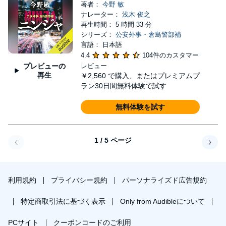
著者：
今野 敏
ナレーター：
浅木 俊之
再生時間： 5 時間 33 分
シリーズ：
公安外事・倉島警部補
言語： 日本語
4.4
104件のカスタマー
プレビューの
レビュー
再生
￥2,560
で購入、またはプレミアムプ
ラン30日間無料体験で試す
無料体験を試す
1 / 5 ページ
戻る
次へ
利用規約
プライバシー規約
パーソナライズド広告規約
特定商取引法に基づく表示
Only from Audibleについて
PCサイト
クーポンコードのご利用