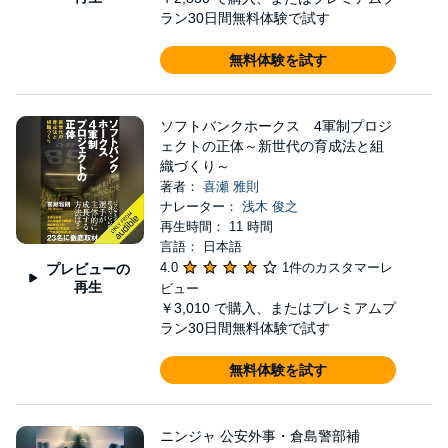
ラン30日間無料体験で試す
無料体験を試す
ソフトバンクホークス 4軍制プロジ
ェクトの正体～新世代の育成法と組
織づくり～
著者：
喜瀬 雅則
ナレーター：
浅木 俊之
再生時間： 11 時間
言語： 日本語
4.0
1件のカスタマーレ
プレビューの
再生
ビュー
￥3,010
で購入、またはプレミアムプ
ラン30日間無料体験で試す
無料体験を試す
ニンジャ 公安外事・倉島警部補