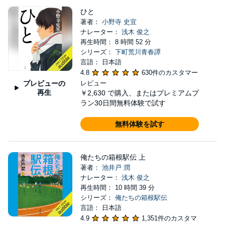
ひと
著者：
小野寺 史宜
ナレーター：
浅木 俊之
再生時間： 8 時間 52 分
シリーズ：
下町荒川青春譚
言語： 日本語
4.8
630件のカスタマー
プレビューの
レビュー
再生
￥2,630
で購入、またはプレミアムプ
ラン30日間無料体験で試す
無料体験を試す
俺たちの箱根駅伝 上
著者：
池井戸 潤
ナレーター：
浅木 俊之
再生時間： 10 時間 39 分
シリーズ：
俺たちの箱根駅伝
言語： 日本語
4.9
1,351件のカスタマ