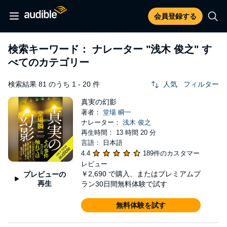
会員登録する
検索キーワード： ナレーター
"浅木 俊之"
す
べてのカテゴリー
検索結果 81 のうち 1 - 20 件
人気
フィルター
真実の幻影
著者：
堂場 瞬一
ナレーター：
浅木 俊之
再生時間： 13 時間 20 分
言語： 日本語
4.4
189件のカスタマー
レビュー
￥2,690
で購入、またはプレミアムプ
プレビューの
再生
ラン30日間無料体験で試す
無料体験を試す