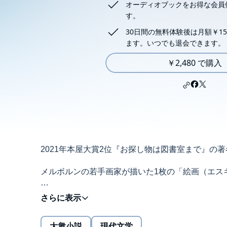
オーディオブックをお得な会員
す。
30日間の無料体験後は月額￥15
ます。いつでも退会できます。
￥2,480 で購入
2021年本屋大賞2位『お探し物は図書室まで』の
メルボルンの若手画家が描いた1枚の「絵画（エス
日本へ渡って30数年、その絵画は「ふたり」の間
2度読み必至！ 仕掛けに満ちた傑作連作短篇。
大衆小説
現代文学