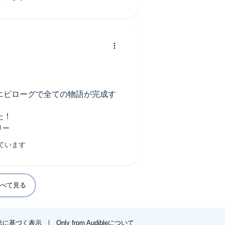
エピローグで全ての物語が完成す
た！
べて見る
法に基づく表示
Only from Audibleについて