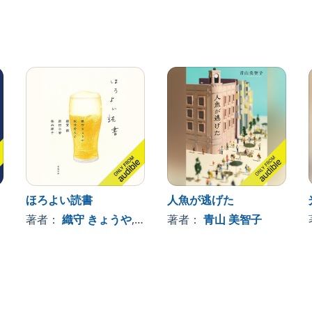
子大生・レイは、現地に住む日系人・ブーと恋に落ちる。
……。
額職人・空知は、淡々と仕事をこなす毎日に迷いを感じて
の絵画に出会い……。
タカシマの、かつてのアシスタント・砂川が、「ウルト
ため、二人は久しぶりに顔を合わせるが……。
とることになった51歳の茜。そんなとき、元恋人の蒼か
クソンの元に、20代の頃に描き、手放したある絵画が戻
le, Inc.
ほろよい読書
人魚が逃げた
著者：
織守 きょうや
, 、その他
著者：
青山 美智子