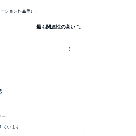
ナレーション作品等）。
最も関連性の高い
感
た。
まってしまい、頭と心が付いて行