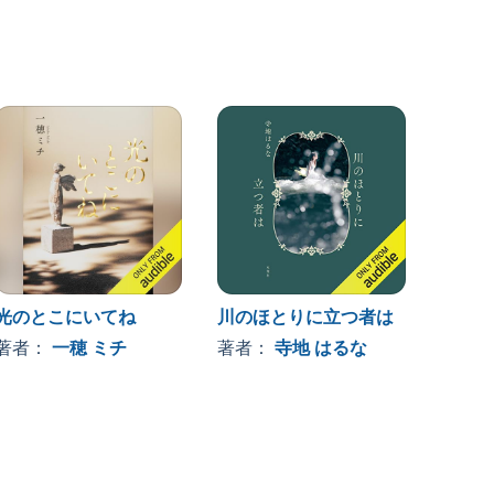
光のとこにいてね
川のほとりに立つ者は
チョコ
著者：
一穂 ミチ
著者：
寺地 はるな
著者