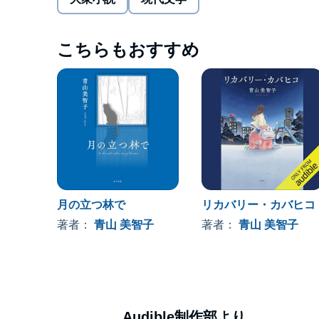
●プロローグ
こちらもおすすめ
●一章 金魚とカワセミ メルボルンに留学中の女
彼らは「期間限定の恋人」として付き合い始めるが
●二章 東京タワーとアーツ・センター 30歳の
いた。そんなとき、「エスキース」というタイトル
●三章 トマトジュースとバタフライピー 漫画家
ラ・マンガ大賞」を受賞した。雑誌の対談企画の
●四章 赤鬼と青鬼 パニック障害が発症し休暇を
ら連絡がきて……。
●エピローグ 水彩画の大家であるジャック・ジャ
ってきて……。©2021 Michiko Aoyama (P)2022 Audib
月の立つ林で
リカバリー・カバヒコ
著者：
青山 美智子
著者：
青山 美智子
Audible制作部より