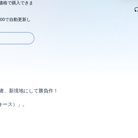
価格で購入できま
00で自動更新し
著者、新境地にして勝負作！
キース）」。
に奇跡を紡いでいく――。