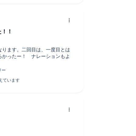
して、聞き返し、一旦止めて反芻
再生しました。
、この本に相応しい感情の表し方
た！！
た。
なります。二回目は、一度目とは
ろかったー！ ナレーションもよ