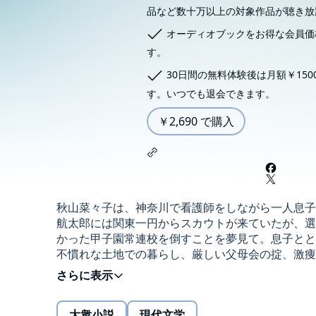
品など数十万以上の対象作品が聴き放
オーディオブックをお得な会員価
す。
30日間の無料体験後は月額￥15
す。いつでも退会できます。
￥2,690 で購入
秋山菜々子は、神奈川で看護師をしながら一人息子
航太郎には関東一円からスカウトが来ていたが、選
かった甲子園常連校を倒すことを夢見て。息子とと
不慣れな土地での暮らし、厳しい父母会の掟、激痩
補欠球児の青春を描いたデビュー作『ひゃくはち』
るのは生きることの屈託と大いなる人生賛歌！ か
幕する。©Kazumasa Hayami 2024 (P)2024 Audible,
大衆小説
現代文学