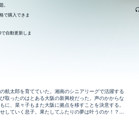
題。
格で購入できま
00で自動更新しま
の航太郎を育てていた。湘南のシニアリーグで活躍する
び取ったのはとある大阪の新興校だった。声のかからな
もに、菜々子もまた大阪に拠点を移すことを決意する。
せしていく息子。果たしてふたりの夢は叶うのか！？
から15年。主人公は選手から母親に変わっても、描かれ
つて誰も読んだことのない著者渾身の高校野球小説が開
 Inc.