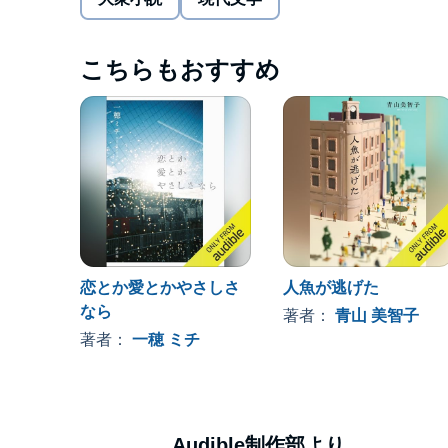
こちらもおすすめ
恋とか愛とかやさしさ
人魚が逃げた
なら
著者：
青山 美智子
著者：
一穂 ミチ
Audible制作部より