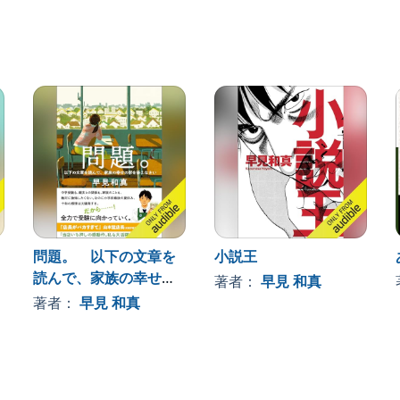
問題。 以下の文章を
小説王
読んで、家族の幸せの
著者：
早見 和真
形を答えなさい
著者：
早見 和真