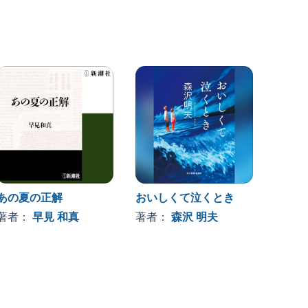
あの夏の正解
おいしくて泣くとき
花まん
著者：
早見 和真
著者：
森沢 明夫
著者