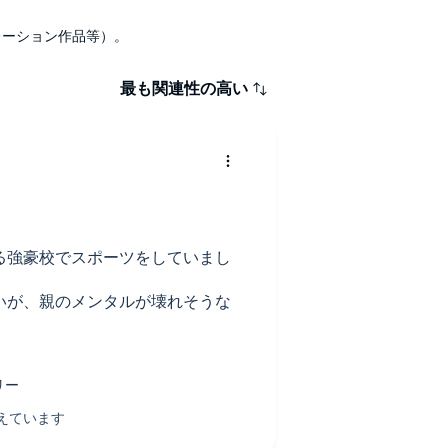
ナレーション作品等）。
最も関連性の高い
る強豪校でスポーツをしていまし
いが、親のメンタルが壊れそうな
見知らぬ土地で職場でも部活のマ
たね。実際にはそう都合よく上手
ています。あくまでも物語として