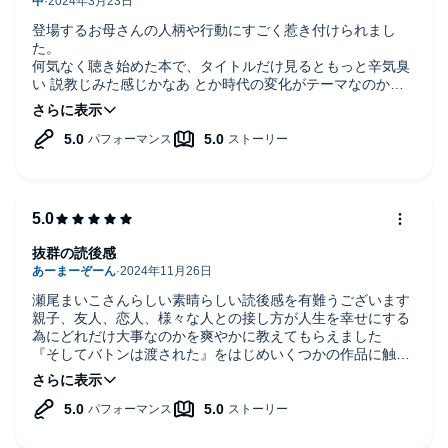
登場するお母さんの人柄や行動にすごく惹き付けられまし
た。
何気なく聴き始めた本で、タイトルだけ見るともっと辛気臭
い 説教じみた感じかなあ とか時代の変化がテーマなのかな
と思っていましたが、
実際の本の内容にギャップを感じました。
印象に残るヒューマンストーリーのようで好みでした。
素敵な本だと思います。
抜群の読後感
瀬尾まいこさんらしい素晴らしい読後感を有難うございます
親子、友人、恋人、様々な人との接し方が人生を幸せにする
為にどれだけ大事なのかを爽やかに教えてもらえました
『そしてバトンは渡された』をはじめいくつかの作品に触れ
ましたが理屈抜きに瀬尾まいこさんの作品が大好きです、本
作はあらためてそんなことを実感させてもらえた作品でした
一人でも多くの方に聞いて頂きたいです