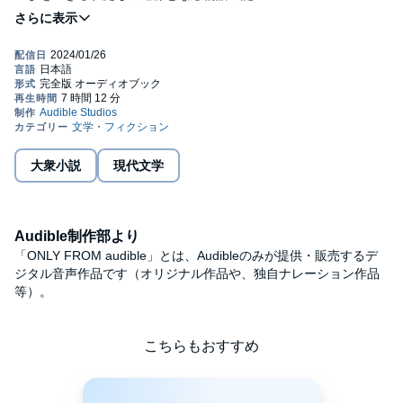
「明日が怖いものではなく楽しみになったのは、あの日からだ
よ」
今でもふと思う。あの数年はなんだったのだろうかと。
不自由で息苦しかった毎日。
家で過ごすことが最善だとされていたあの期間。
多くの人から当たり前にあるはずのものを奪っていったであろう
時代。
それでも、あの日々が連れてきてくれたもの、与えてくれたもの
が確かにあった――。©瀬尾まいこ (P)2023 Audible, Inc.
大衆小説
現代文学
Audible制作部より
「ONLY FROM audible」とは、Audibleのみが提供・販売するデ
ジタル音声作品です（オリジナル作品や、独自ナレーション作品
等）。
こちらもおすすめ