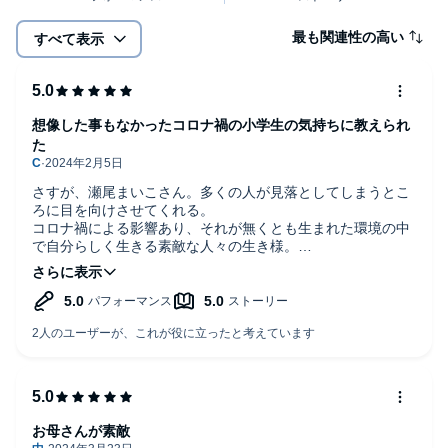
最も関連性の高い
すべて表示
想像した事もなかったコロナ禍の小学生の気持ちに教えられ
た
さすが、瀬尾まいこさん。多くの人が見落としてしまうとこ
ろに目を向けさせてくれる。
コロナ禍による影響あり、それが無くとも生まれた環境の中
で自分らしく生きる素敵な人々の生き様。
さえちゃん母、最高！
また、学校という限られた空間で地位を獲得したがったり誰
かを攻撃したりという不毛でくだらないことを子どもたちが
するのは、大人が無意識のうちに凝り固まった価値観で他人
や自分を評価する言葉を、子どもたちが小さい頃から聞かせ
ているからではないかと考えた。多様性とか自分らしくとか
言う前に、我々大人が外見や資産ではなく人柄で他人を褒め
たり、色んな職業があって社会は成り立っていることを子ど
もに教え、職業への偏見を大人たちが捨てる事の方が先では
お母さんが素敵
ないか。