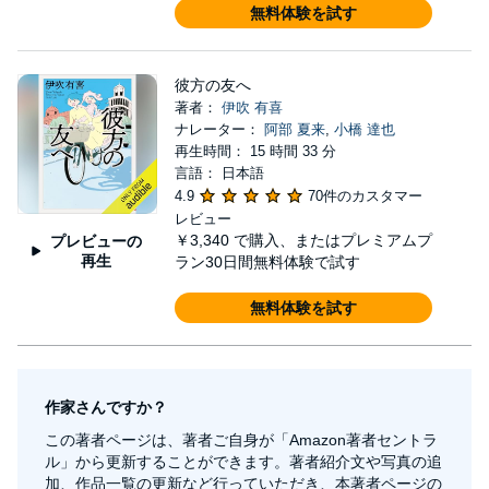
無料体験を試す
彼方の友へ
著者：
伊吹 有喜
ナレーター：
阿部 夏来
,
小橋 達也
再生時間： 15 時間 33 分
言語： 日本語
4.9
70件のカスタマー
レビュー
￥3,340
で購入、またはプレミアムプ
プレビューの
再生
ラン30日間無料体験で試す
無料体験を試す
作家さんですか？
この著者ページは、著者ご自身が「Amazon著者セントラ
ル」から更新することができます。著者紹介文や写真の追
加、作品一覧の更新など行っていただき、本著者ページの