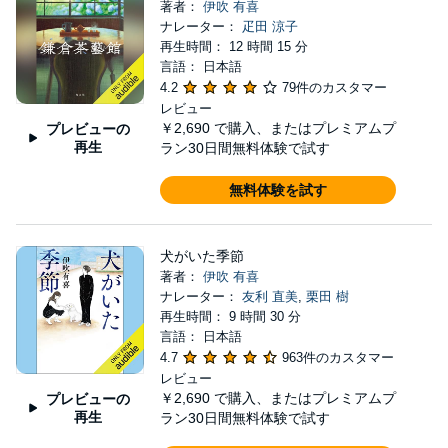
著者：
伊吹 有喜
ナレーター：
疋田 涼子
再生時間： 12 時間 15 分
言語： 日本語
4.2
79件のカスタマー
レビュー
￥2,690
で購入、またはプレミアムプ
プレビューの
再生
ラン30日間無料体験で試す
無料体験を試す
犬がいた季節
著者：
伊吹 有喜
ナレーター：
友利 直美
,
栗田 樹
再生時間： 9 時間 30 分
言語： 日本語
4.7
963件のカスタマー
レビュー
￥2,690
で購入、またはプレミアムプ
プレビューの
再生
ラン30日間無料体験で試す