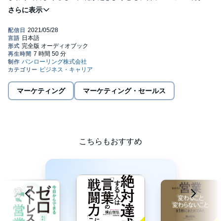
限り、営業目標を達成させることが求められるものです。
求められる営業目標を絶対に達成させるためには、どうすればい
いのか？
絶対達成するために必要なノウハウ、エッセンスを凝縮したの
が、本オーディオブックです。
徹底的に現場主義の超人気営業コンサルタントが10年にわたる現
場から導き出した、目標達成が「あたりまえ化」にするために必
要な【マインド】【スキル】【リーダーシップ&マネジメント】
【予材管理】の重要エッセンスが詰まった1冊です。
マーケティング
マーケティング・セールス
目次
はじめに
第1章 絶対達成マインド
第2章 絶対達成スキル
第3章 絶対達成リーダーシップ&マネジメント
こちらもおすすめ
第4章 絶対達成の「予材管理」
おわりに©2016 Nobuhiro Yokoyama