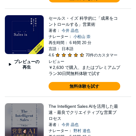
セールス・イズ 科学的に「成果をコ
ントロールする」営業術
著者：
今井 晶也
ナレーター：
小桧山 崇
再生時間： 6 時間 20 分
言語： 日本語
4.6
70件のカスタマー
プレビューの
レビュー
再生
￥2,630
で購入、またはプレミアムプ
ラン30日間無料体験で試す
無料体験を試す
The Intelligent Sales AIを活用した最
速・最良でクリエイティブな営業プ
ロセス
著者：
今井 晶也
ナレーター：
野村 達也