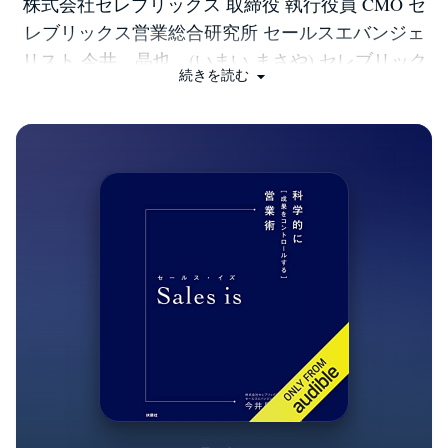
株式会社セレブリックス 取締役 執行役員 CMO セ
レブリックス営業総合研究所 セールスエバンジェ
リスト 今井 晶也 (いまい まさや) セレブリック
続きを読む
ス営業総合研究所の所長兼セールスエバンジェリス
トとして、法人営業・購買・AI営業の最前線で研究
や情報発信を行う。著書に『Sales is 科学的に「成
果をコントロールする」営業術』、『お客様が教え
てくれた「されたい」営業』、『The Intelligent
Sales～AIを活用した最速・最良でクリエイティブな
営業プロセス～』などがあり、累計発行部数は10万
部を突破。現在は取締役 執行役員CMOとしてマー
ケティング戦略や新規事業開発を牽引。営業プラッ
トフォーム『YEALE』、『Japan Sales Collection』
の監修や、Everything DiSC®認定トレーナーとして
も幅広く活動している。