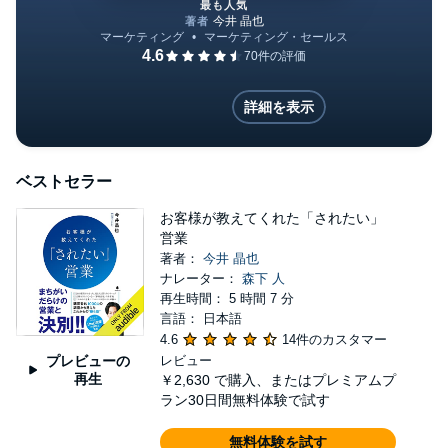
最も人気
セールス・イズ 科学的に「成
詳細を表示
ベストセラー
お客様が教えてくれた「されたい」
営業
著者：
今井 晶也
ナレーター：
森下 人
再生時間： 5 時間 7 分
言語： 日本語
4.6
14件のカスタマー
プレビューの
レビュー
再生
￥2,630
で購入、またはプレミアムプ
ラン30日間無料体験で試す
無料体験を試す