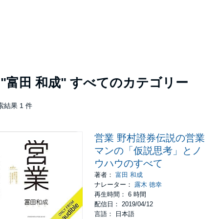
者
"富田 和成"
すべてのカテゴリー
索結果 1 件
営業 野村證券伝説の営業
マンの「仮説思考」とノ
ウハウのすべて
著者：
富田 和成
ナレーター：
露木 徳幸
再生時間： 6 時間
配信日： 2019/04/12
言語： 日本語