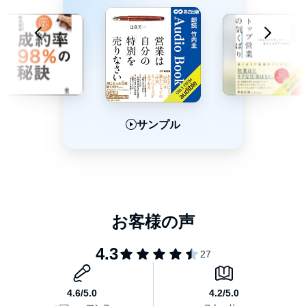
自身、一営業マンとして成果を出し続けると同時に、多くの営業
マンを成長へと導いてきました。
その体験から導き出した、お客様から「選ばれる」方法を、具体
的なエピソードとともに記していきます。
サンプル
サンプル
サンプル
お客様の揺るがない信頼を獲得したとき、そのお客様と営業マン
との間には、いったい何が起こっているのかーー。
読み進むうちに、小手先のテクニックではない、お客様との間に
強く厚い信頼関係を築くためのシンプルな原則がつかめます。
©Satoshi Ichinohe Published in Japan by NIPPON JITSUGYO
PUBLISHING (P). MEDIA DO Co.,Ltd.