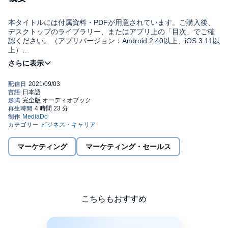
本タイトルには付属資料・PDFが用意されています。ご購入後、
デスクトップのライブラリー、またはアプリ上の「目次」でご確
認ください。（アプリバージョン：Android 2.40以上、iOS 3.11以
上）
業界内で知らぬ者のいない生損保営業のレジェンドが
顧客の心をつかんで離さない方法と考え方、行動原則をすべて公
開!
まったくの未経験から28歳で保険代理店業に参入、生保と損保の
両方でトップクラスの業績を上げ続け、
マーケティング
マーケティング・セールス
業界内屈指の伝説の営業マンとして知られる著者が、「普通の
人」だった自分を「売れる営業マン」に変えた考え方と、
お客様を引きつけてはなさない行動原則を明かします。
こちらもおすすめ
自ら率いる株式会社エージェントを十数年で保険取扱い高100億円
超の企業に成長させた著者は、