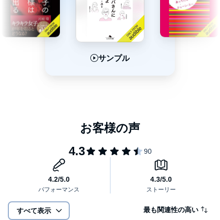
-「女同士はわかり合える」という一枚岩幻想
-新自由主義の流れでカオス社会が爆誕 他
サンプル
サンプル
サンプル
【三章】恋愛と結婚、私たちの戦略
-自分よりも能力が高い人を好きになるという通過儀礼
-パートナーはまっとうに生きるための漬物石 他
【四章】なぜ女は自信を持ちづらいのか -男は女よりも自信を持ち
やすい
-依存相手は都合のいいスクリーン 他
最も関連性の高い
すべて表示
【五章】いつか結婚も出産もレジャーになる