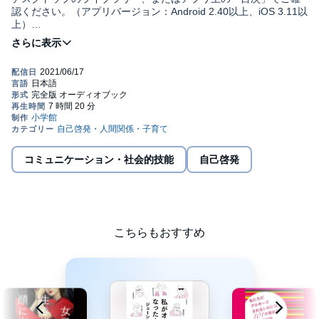
認ください。（アプリバージョン：Android 2.40以上、iOS 3.11以
上）
女の損は見えづらい
生き方が多様化し、女性としてのライフスタイルに「正解」や
「ゴール」がない今、
私たちはどのような道を選択すれば、心地よく生きられるのか。
コラムニストのジェーン・スー氏と脳科学者の中野信子氏が、
コミュニケーション・社会的技能
自己啓発
これからの女性の生き方を対談形式で語り合います。
【一章】「女らしさ」は誰のため -「女らしさ」とは自己決定権を
こちらもおすすめ
手放すこと
-メイクや服は女ウケを狙ったほうがコスパがいい 他
【二章】敵と味方とルールを再検証する