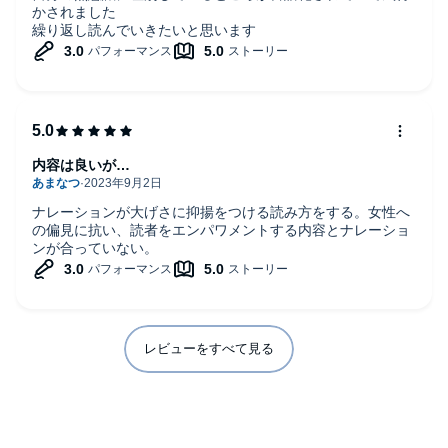
かされました
ふぅ。対談形式の割に超濃厚な本だった。ナマコ信子(笑)
繰り返し読んでいきたいと思います
内容は良いが…
ナレーションが大げさに抑揚をつける読み方をする。女性へ
の偏見に抗い、読者をエンパワメントする内容とナレーショ
ンが合っていない。
レビューをすべて見る