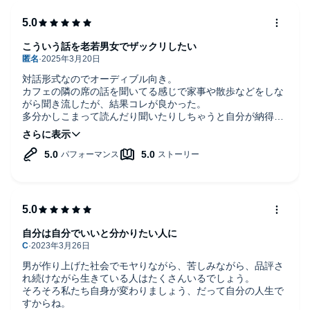
-妊娠・出産をアウトソーシングする未来
こういう話を老若男女でザックリしたい
-私たちが本当に後世に残したほうがいいもの 他
対話形式なのでオーディブル向き。
カフェの隣の席の話を聞いてる感じで家事や散歩などをしな
【六章】ジャストフィットな生き方は自分で決める
がら聞き流したが、結果コレが良かった。
多分かしこまって読んだり聞いたりしちゃうと自分が納得い
かない部分でつまずいて、ソコが鼻について進まなくなっち
-男社会で設定されたゴールがすべてじゃない
ゃう気がする。
本書でも言ってたがこの二人だって意見が全く同じ訳ではな
-今の選択が正しかったと思えるように 他
い。時にはそうそう！と盛り上がり、時にはフーン、そうい
う見方もあるのねーとちょっと引いて聞き合っている。
©2019 Jane Su, Nobuko Nakano (P)オトバンク
本書で感じたのは「結構似たもの同士だけど仲良しさん、と
いうよりお互いを尊重してる関係」ってこと。でもソレが本
来の会話のあり方な訳で。内容もいろいろ面白かったが、こ
の対話のスタンス、そして作者と読者のスタンスを考えさせ
自分は自分でいいと分かりたい人に
られたこと。コレが本書の一番の学びだった。
「全面的に賛成！」も「あ～フェミねハイハイ」もどっちも
思考停止の穴にハマる落とし穴。いつもフラットに、最大公
男が作り上げた社会でモヤりながら、苦しみながら、品評さ
約数探しではなく最小公倍数探しの会話を、そして読書をし
れ続けながら生きている人はたくさんいるでしょう。
たい。
そろそろ私たち自身が変わりましょう、だって自分の人生で
で、この隣の会話に今すぐゲリラ突撃したいが自分も似た経
すからね。