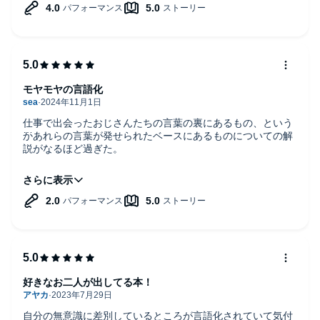
歴、年代、考え方なのであんまり面白くなさそう。もっとす
ごく若いとか、年輩、そして男性も集めてこういう話をざっ
くばらんに出来たらいいなあと思う。
当然その時の会費は割り勘である。
モヤモヤの言語化
仕事で出会ったおじさんたちの言葉の裏にあるもの、という
かあれらの言葉が発せられたベースにあるものについての解
説がなるほど過ぎた。
男女不平等はいつから始まったのだろう。地域や家庭環境に
もよるだろうが、私の場合は大学から。大学に入ると急に女
子はマイノリティーになり、労働社会でも基本的にはマイノ
リティーのまま。結局、人数で男に完敗しているからそりゃ
いつまで経っても女が引き分けに辿り着けるわけがない。
政治家も企業も男ばかりだから男性優位の仕様になってしま
うのは当然といえば当然。ごく普通の女性が「活躍」とか
「輝く」とかいう言葉なしに普通に働いて、普通の男性と同
好きなお二人が出してる本！
じ基準で収入を得られる時代になれば、自然と男女不平等も
解消されるはず。結局、多数決で負けちゃうからずっと負け
続けたまま。未来に期待したい。中高生に読んでほしい本。
自分の無意識に差別しているところが言語化されていて気付