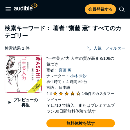
会員登録する
検索キーワード： 著者
"齋藤 薫"
すべてのカ
テゴリー
検索結果 1 件
人気
フィルター
“一生美人"力 人生の質が高まる108の
気づき
著者：
齋藤 薫
ナレーター：
小林 未沙
再生時間： 4 時間 59 分
言語： 日本語
4.3
145件のカスタマー
プレビューの
レビュー
再生
￥1,710
で購入、またはプレミアムプ
ラン30日間無料体験で試す
無料体験を試す