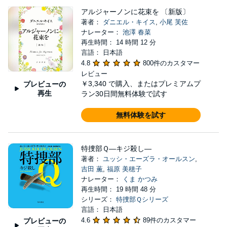
アルジャーノンに花束を 〔新版〕
著者：
ダニエル・キイス
,
小尾 芙佐
ナレーター：
池澤 春菜
再生時間： 14 時間 12 分
言語： 日本語
4.8
800件のカスタマー
レビュー
￥3,340
で購入、またはプレミアムプ
プレビューの
再生
ラン30日間無料体験で試す
無料体験を試す
特捜部Ｑ―キジ殺し―
著者：
ユッシ・エーズラ・オールスン
,
吉田 薫
,
福原 美穂子
ナレーター：
くま かつみ
再生時間： 19 時間 48 分
シリーズ：
特捜部Ｑシリーズ
言語： 日本語
4.6
89件のカスタマー
プレビューの