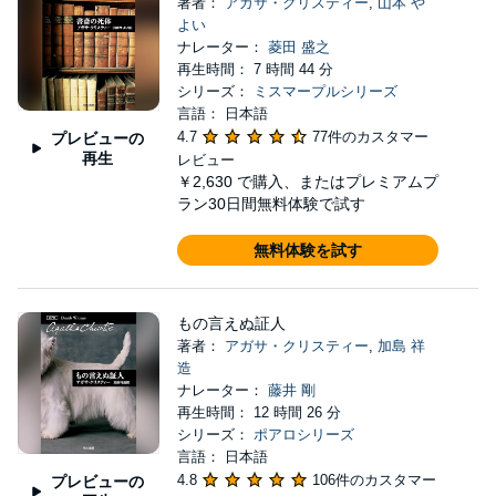
著者：
アガサ・クリスティー
,
山本 や
よい
ナレーター：
菱田 盛之
再生時間： 7 時間 44 分
シリーズ：
ミスマープルシリーズ
言語： 日本語
4.7
77件のカスタマー
プレビューの
再生
レビュー
￥2,630
で購入、またはプレミアムプ
ラン30日間無料体験で試す
無料体験を試す
もの言えぬ証人
著者：
アガサ・クリスティー
,
加島 祥
造
ナレーター：
藤井 剛
再生時間： 12 時間 26 分
シリーズ：
ポアロシリーズ
言語： 日本語
4.8
106件のカスタマー
プレビューの