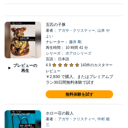
五匹の子豚
著者：
アガサ・クリスティー
,
山本 や
よい
ナレーター：
藤井 剛
再生時間： 10 時間 41 分
シリーズ：
ポアロシリーズ
言語： 日本語
4.9
143件のカスタマー
プレビューの
再生
レビュー
￥2,830
で購入、またはプレミアムプ
ラン30日間無料体験で試す
無料体験を試す
ホロー荘の殺人
著者：
アガサ・クリスティー
,
中村 能
三