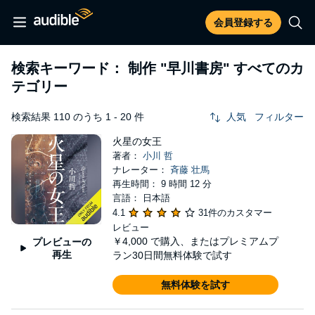
会員登録する
検索キーワード： 制作
"早川書房"
すべてのカ
テゴリー
検索結果 110 のうち 1 - 20 件
人気
フィルター
火星の女王
著者：
小川 哲
ナレーター：
斉藤 壮馬
再生時間： 9 時間 12 分
言語： 日本語
4.1
31件のカスタマー
レビュー
￥4,000
で購入、またはプレミアムプ
プレビューの
再生
ラン30日間無料体験で試す
無料体験を試す