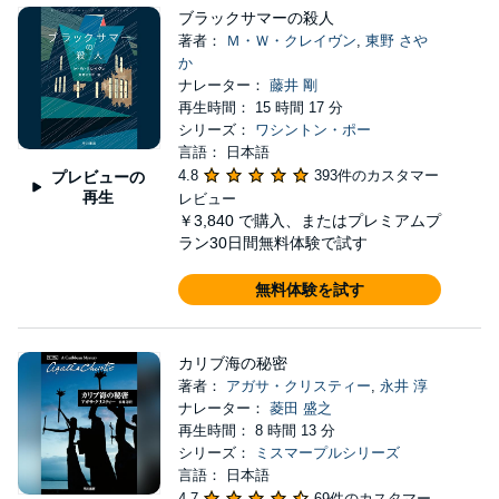
ブラックサマーの殺人
著者：
Ｍ・Ｗ・クレイヴン
,
東野 さや
か
ナレーター：
藤井 剛
再生時間： 15 時間 17 分
シリーズ：
ワシントン・ポー
言語： 日本語
4.8
393件のカスタマー
プレビューの
再生
レビュー
￥3,840
で購入、またはプレミアムプ
ラン30日間無料体験で試す
無料体験を試す
カリブ海の秘密
著者：
アガサ・クリスティー
,
永井 淳
ナレーター：
菱田 盛之
再生時間： 8 時間 13 分
シリーズ：
ミスマープルシリーズ
言語： 日本語
4.7
69件のカスタマー