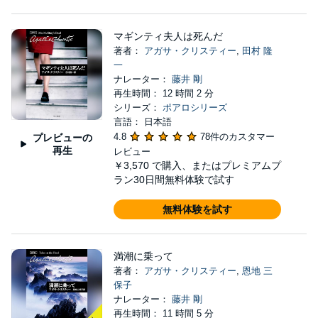
マギンティ夫人は死んだ
著者：
アガサ・クリスティー
,
田村 隆
一
ナレーター：
藤井 剛
再生時間： 12 時間 2 分
シリーズ：
ポアロシリーズ
言語： 日本語
4.8
78件のカスタマー
プレビューの
再生
レビュー
￥3,570
で購入、またはプレミアムプ
ラン30日間無料体験で試す
無料体験を試す
満潮に乗って
著者：
アガサ・クリスティー
,
恩地 三
保子
ナレーター：
藤井 剛
再生時間： 11 時間 5 分