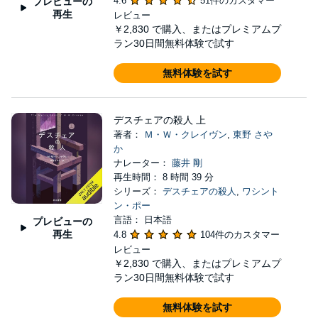
4.6
51件のカスタマー
プレビューの
再生
レビュー
￥2,830
で購入、またはプレミアムプ
ラン30日間無料体験で試す
無料体験を試す
デスチェアの殺人 上
著者：
Ｍ・Ｗ・クレイヴン
,
東野 さや
か
ナレーター：
藤井 剛
再生時間： 8 時間 39 分
シリーズ：
デスチェアの殺人
,
ワシント
ン・ポー
言語： 日本語
プレビューの
再生
4.8
104件のカスタマー
レビュー
￥2,830
で購入、またはプレミアムプ
ラン30日間無料体験で試す
無料体験を試す