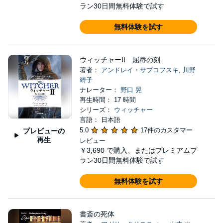
ラン30日間無料体験で試す
無料体験を試す
ウィッチャーII 屈辱の刻
著者：
アンドレイ・サプコフスキ
,
川野
靖子
ナレーター：
野口 晃
再生時間： 17 時間
シリーズ：
ウィッチャー
言語： 日本語
5.0
17件のカスタマー
プレビューの
再生
レビュー
￥3,690
で購入、またはプレミアムプ
ラン30日間無料体験で試す
無料体験を試す
書斎の死体