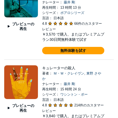
ナレーター：
藤井 剛
再生時間： 13 時間 13 分
シリーズ：
ポアロシリーズ
言語： 日本語
4.8
66件のカスタマー
プレビューの
再生
レビュー
￥3,570
で購入、またはプレミアムプ
ラン30日間無料体験で試す
無料体験を試す
キュレーターの殺人
著者：
Ｍ・Ｗ・クレイヴン
,
東野 さや
か
ナレーター：
藤井 剛
再生時間： 15 時間 24 分
シリーズ：
ワシントン・ポー
言語： 日本語
4.8
214件のカスタマー
プレビューの
再生
レビュー
￥3,840
で購入、またはプレミアムプ