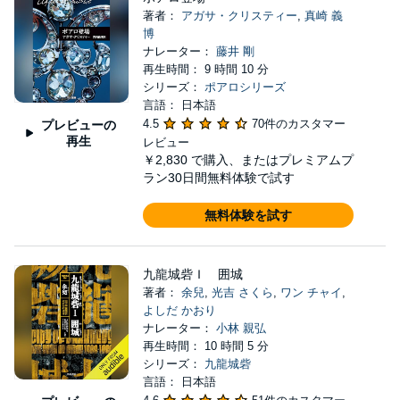
著者：
アガサ・クリスティー
,
真崎 義
博
ナレーター：
藤井 剛
再生時間： 9 時間 10 分
シリーズ：
ポアロシリーズ
言語： 日本語
4.5
70件のカスタマー
プレビューの
再生
レビュー
￥2,830
で購入、またはプレミアムプ
ラン30日間無料体験で試す
無料体験を試す
九龍城砦Ｉ 囲城
著者：
余兒
,
光吉 さくら
,
ワン チャイ
,
よしだ かおり
ナレーター：
小林 親弘
再生時間： 10 時間 5 分
シリーズ：
九龍城砦
言語： 日本語