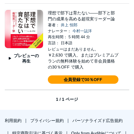
理想で部下は育たない――部下と部
門の成果を高める超現実リーダー論
著者：
井上 恒郎
ナレーター：
今村一誌洋
再生時間： 5 時間 44 分
言語： 日本語
レビューはまだありません。
￥2,630
で購入、またはプレミアムプ
プレビューの
再生
ランの無料体験を始めて非会員価格
の30％OFF で購入
会員登録で30％OFF
1 / 1 ページ
利用規約
プライバシー規約
パーソナライズド広告規約
特定商取引法に基づく表示
Only from Audibleについて