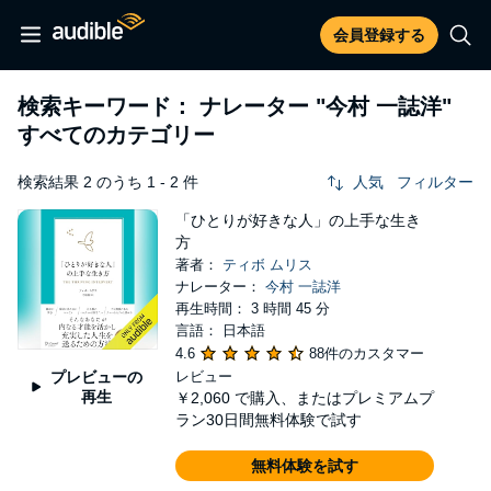
会員登録する
検索キーワード： ナレーター
"今村 一誌洋"
すべてのカテゴリー
検索結果 2 のうち 1 - 2 件
人気
フィルター
「ひとりが好きな人」の上手な生き
方
著者：
ティボ ムリス
ナレーター：
今村 一誌洋
再生時間： 3 時間 45 分
言語： 日本語
4.6
88件のカスタマー
プレビューの
レビュー
再生
￥2,060
で購入、またはプレミアムプ
ラン30日間無料体験で試す
無料体験を試す