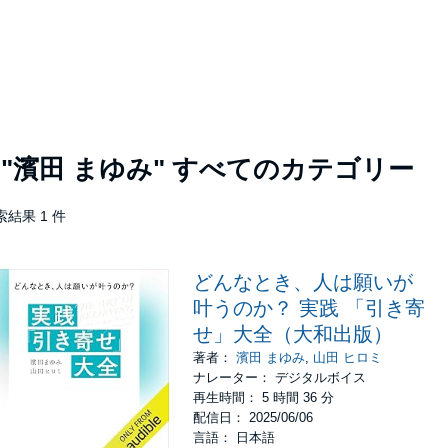
者
"濱田 まゆみ"
すべてのカテゴリー
索結果 1 件
どんなとき、人は願いが
叶うのか？ 実践 「引き寄
せ」大全（大和出版）
著者：
濱田 まゆみ
,
山田 ヒロミ
ナレーター： デジタルボイス
再生時間： 5 時間 36 分
配信日： 2025/06/06
言語： 日本語