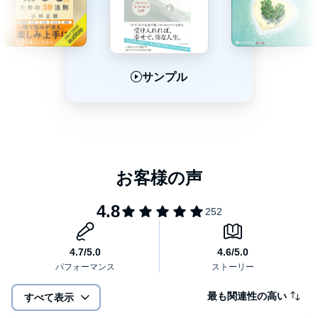
では、「思い」を持たなければ？
相手がどうであれ、自分は周りに感謝して笑顔で生きていく、
そういうスタンスが幸せになる秘訣だと、小林氏は述べていま
す。
サンプル
サンプル
サンプル
小林氏の幸せになるための方法論は常に一貫しています。
それは「いま、自分が幸せである」と認識することです。感謝す
ることです。
そこに「がんばり」はいりません。
がんばるのに疲れた人、これでいいのかなと思っている人、いっ
たん休憩しましょう。
本作を通じて、毎日に幸せを感じられる、こころ豊かな人になり
ませんか？(C)2012 イースト・プレス、オトバンク
最も関連性の高い
すべて表示