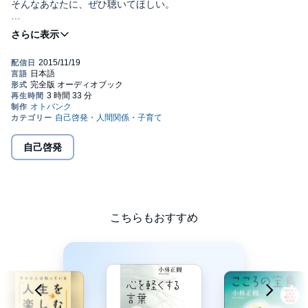
そんなあなたに、ぜひ聴いてほしい。
努力やがんばりを続ける「一番目の分野」ではない、「二番目の
分野」で幸せになる方法とは？
年間300回を超える講演を行い、「幸せ論」を世の中に贈り続け
た、
小林正観氏の名著『脱力のすすめ』がオーディオブックとなって
登場しました。
あなたは今まで何のために夢や目標を持ち、努力してきました
か？
自己啓発
そう、小林氏は冒頭で問います。
多くの人は、「幸せになりたいからだ。」と答えるでしょう。
小林氏はそんな人たちに対して、「努力しなくても、がんばらな
こちらもおすすめ
くても、幸せになれる。」と声をかけます。
悩みや苦しみを感じながら、それでもがんばらなければならない
と感じるのは、
何かを「思いどおりにしたい」と考えるからです。