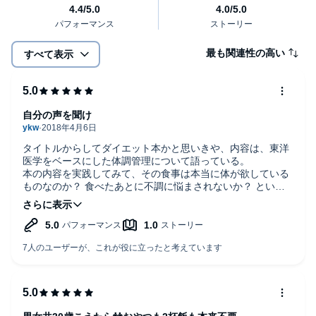
最も関連性の高い
すべて表示
自分の声を聞け
タイトルからしてダイエット本かと思いきや、内容は、東洋
医学をベースにした体調管理について語っている。
本の内容を実践してみて、その食事は本当に体が欲している
ものなのか？ 食べたあとに不調に悩まされないか？ といっ
た「体に尋ねる」癖をつけるのがとても大切だと実感でき
た。
おかげで、寒気やだるさにも敏感に反応できるようになり、
早めの対策をとるようになると、生活の質が向上した。
驚いたのは、イライラはささいな体調不良を知らせるサイン
だということだ。
イライラの原因が自分の心の狭さにあるのではなく、体調に
も問題があると知れただけで、気持ちがスーッと楽になっ
た。
実際、体のケアをすれば、イライラがおさまることがかなり