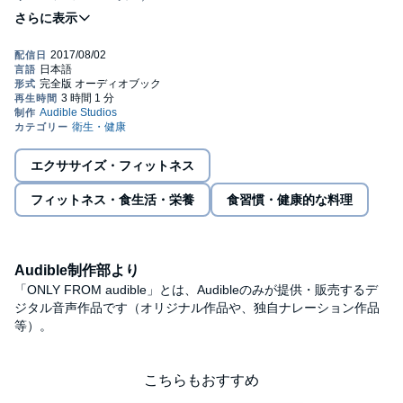
スムージーを毎朝飲んでも、オーガニック食品を食べても、
美容にいくら時間とお金をかけても、冷えとりをがんばっても、
週に1回ヨガをしても、走っても、うまくいかなかったあなたへ。
冷え性とは何なのか? 東洋医学の観点から解説し、根本から治す
方法を紹介!
エクササイズ・フィットネス
フィットネス・食生活・栄養
食習慣・健康的な料理
冷えに悩んでいるかたは必読です!
痩せたい、美肌になりたい、冷えを治したい、
Audible制作部より
やる気をアップさせたい、疲れにくくなりたい……
「ONLY FROM audible」とは、Audibleのみが提供・販売するデ
ジタル音声作品です（オリジナル作品や、独自ナレーション作品
等）。
すべてが叶う、全女性への最終手段!
甘いお菓子がダメなわけではなく、食べ過ぎがダメなんです!
こちらもおすすめ