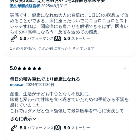
男女共30歳こえたら👫おやつも2杯飯も本来不要
の確率である。
「なんとなくうまくいかない」という女性にぜひ読んでみて
実感です。健康になれぬ大人の習慣は、1日1分の瞑想🧘で改
もらいたい一冊だ。
めることができる。床に座ったついでにニョロニョロとスト
レッチすれば、関節痛にも肩こりも解消できるはず。医者い
らずの中高年になろう！反省を込めての感想。
毎日の積み重ねでより健康になれる
産後、生活が子ども中心となり不規則に。
味覚も変わって甘味を食べ過ぎていたため40手前から不調を
感じていました。
これではダメだと色々勉強して最新医学を中心に実践して数
年、以前より改善したものの更年期にも入り、他にも出来る
ことがないかと聴いたのがこちらの本。
「養生」でもっと健やかになれそうです。
食事や生活習慣だけでなく、身体を冷やさないことが大切と
痛感しました。