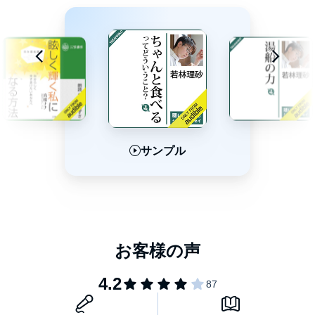
とっておきのものを月に1,2回頂くなら問題ナシ!
「2週間で体重が5kg減った」「むくみがとれたせいか二重まぶた
になった」
「会社の人に「最近、キラッキラしてない?」と言われた」
「やりたいことができて生活が楽しい」−−実践者の声より
©Risa Wakabayashi (P) 2016 Audible, Inc.
サンプル
サンプル
サンプル